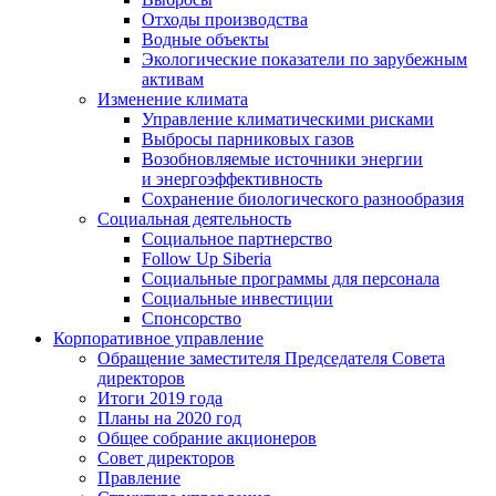
Отходы производства
Водные объекты
Экологические показатели по зарубежным
активам
Изменение климата
Управление климатическими рисками
Выбросы парниковых газов
Возобновляемые источники энергии
и энергоэффективность
Сохранение биологического разнообразия
Социальная деятельность
Социальное партнерство
Follow Up Siberia
Социальные программы для персонала
Социальные инвестиции
Спонсорство
Корпоративное управление
Обращение заместителя Председателя Совета
директоров
Итоги 2019 года
Планы на 2020 год
Общее собрание акционеров
Совет директоров
Правление