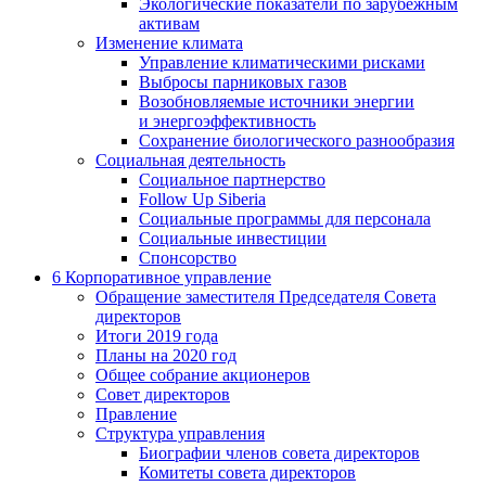
Экологические показатели по зарубежным
активам
Изменение климата
Управление климатическими рисками
Выбросы парниковых газов
Возобновляемые источники энергии
и энергоэффективность
Сохранение биологического разнообразия
Социальная деятельность
Социальное партнерство
Follow Up Siberia
Социальные программы для персонала
Социальные инвестиции
Спонсорство
6
Корпоративное управление
Обращение заместителя Председателя Совета
директоров
Итоги 2019 года
Планы на 2020 год
Общее собрание акционеров
Совет директоров
Правление
Структура управления
Биографии членов совета директоров
Комитеты совета директоров