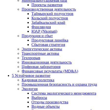
Минерально-сырьевая база
Проекты развития
Производственная деятельность
Таймырский полуостров
Кольский полуостров
Забайкальский край
Финляндия
ЮАР (Nkomati)
Продукция и сбыт
Продуктовая линейка
Сбытовая стратегия
Энергетические активы
Транспортные активы
Техпрорыв
Инновационная деятельность
Цифровая лаборатория
Финансовые результаты (MD&A)
5
Устойчивое развитие
Кадровая политика
Промышленная безопасность и охрана труда
Экология
Система экологического менеджмента
Выбросы
Отходы производства
Водные объекты