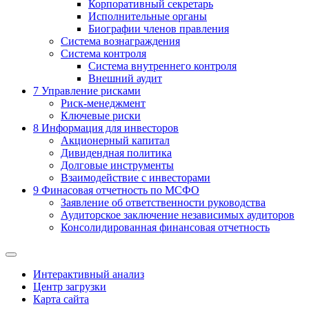
Корпоративный секретарь
Исполнительные органы
Биографии членов правления
Система вознаграждения
Система контроля
Система внутреннего контроля
Внешний аудит
7
Управление рисками
Риск-менеджмент
Ключевые риски
8
Информация для инвесторов
Акционерный капитал
Дивидендная политика
Долговые инструменты
Взаимодействие с инвеcторами
9
Финасовая отчетность по МСФО
Заявление об ответственности руководства
Аудиторское заключение независимых аудиторов
Консолидированная финансовая отчетность
Интерактивный анализ
Центр загрузки
Карта сайта