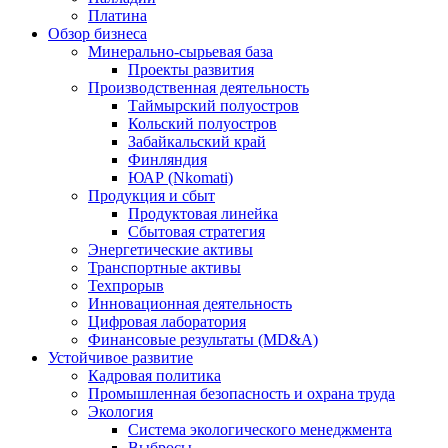
Платина
Обзор бизнеса
Минерально-сырьевая база
Проекты развития
Производственная деятельность
Таймырский полуостров
Кольский полуостров
Забайкальский край
Финляндия
ЮАР (Nkomati)
Продукция и сбыт
Продуктовая линейка
Сбытовая стратегия
Энергетические активы
Транспортные активы
Техпрорыв
Инновационная деятельность
Цифровая лаборатория
Финансовые результаты (MD&A)
Устойчивое развитие
Кадровая политика
Промышленная безопасность и охрана труда
Экология
Система экологического менеджмента
Выбросы