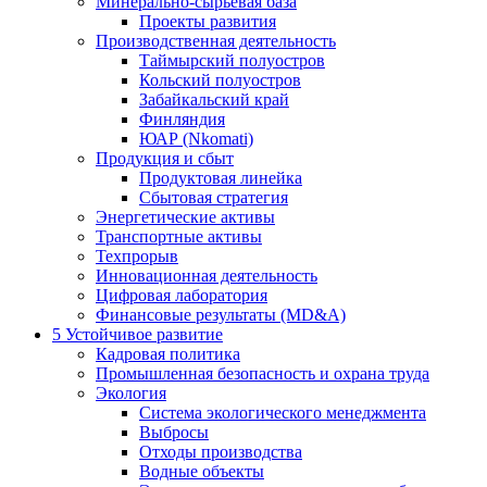
Минерально-сырьевая база
Проекты развития
Производственная деятельность
Таймырский полуостров
Кольский полуостров
Забайкальский край
Финляндия
ЮАР (Nkomati)
Продукция и сбыт
Продуктовая линейка
Сбытовая стратегия
Энергетические активы
Транспортные активы
Техпрорыв
Инновационная деятельность
Цифровая лаборатория
Финансовые результаты (MD&A)
5
Устойчивое развитие
Кадровая политика
Промышленная безопасность и охрана труда
Экология
Система экологического менеджмента
Выбросы
Отходы производства
Водные объекты