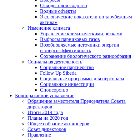
Отходы производства
Водные объекты
Экологические показатели по зарубежным
активам
Изменение климата
Управление климатическими рисками
Выбросы парниковых газов
Возобновляемые источники энергии
и энергоэффективность
Сохранение биологического разнообразия
Социальная деятельность
Социальное партнерство
Follow Up Siberia
Социальные программы для персонала
Социальные инвестиции
Спонсорство
Корпоративное управление
Обращение заместителя Председателя Совета
директоров
Итоги 2019 года
Планы на 2020 год
Общее собрание акционеров
Совет директоров
Правление