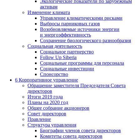
Экологические показатели по зарубежным
активам
Изменение климата
Управление климатическими рисками
Выбросы парниковых газов
Возобновляемые источники энергии
и энергоэффективность
Сохранение биологического разнообразия
Социальная деятельность
Социальное партнерство
Follow Up Siberia
Социальные программы для персонала
Социальные инвестиции
Спонсорство
6
Корпоративное управление
Обращение заместителя Председателя Совета
директоров
Итоги 2019 года
Планы на 2020 год
Общее собрание акционеров
Совет директоров
Правление
Структура управления
Биографии членов совета директоров
Комитеты совета директоров