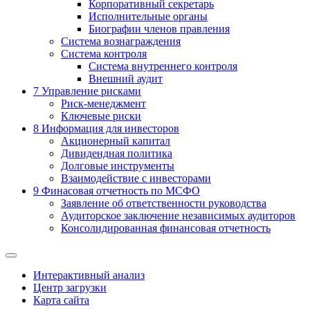
Корпоративный секретарь
Исполнительные органы
Биографии членов правления
Система вознаграждения
Система контроля
Система внутреннего контроля
Внешний аудит
7
Управление рисками
Риск-менеджмент
Ключевые риски
8
Информация для инвесторов
Акционерный капитал
Дивидендная политика
Долговые инструменты
Взаимодействие с инвеcторами
9
Финасовая отчетность по МСФО
Заявление об ответственности руководства
Аудиторское заключение независимых аудиторов
Консолидированная финансовая отчетность
Интерактивный анализ
Центр загрузки
Карта сайта