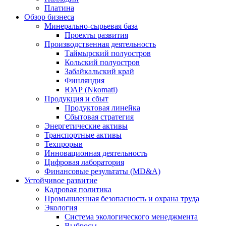
Платина
Обзор бизнеса
Минерально-сырьевая база
Проекты развития
Производственная деятельность
Таймырский полуостров
Кольский полуостров
Забайкальский край
Финляндия
ЮАР (Nkomati)
Продукция и сбыт
Продуктовая линейка
Сбытовая стратегия
Энергетические активы
Транспортные активы
Техпрорыв
Инновационная деятельность
Цифровая лаборатория
Финансовые результаты (MD&A)
Устойчивое развитие
Кадровая политика
Промышленная безопасность и охрана труда
Экология
Система экологического менеджмента
Выбросы