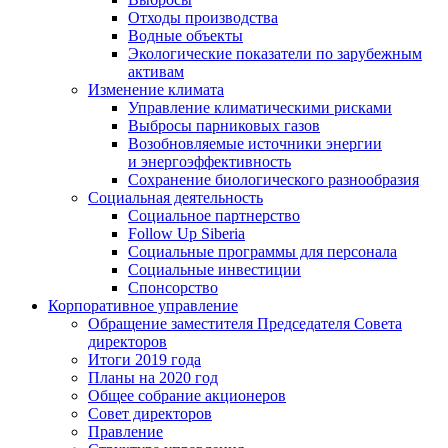
Отходы производства
Водные объекты
Экологические показатели по зарубежным
активам
Изменение климата
Управление климатическими рисками
Выбросы парниковых газов
Возобновляемые источники энергии
и энергоэффективность
Сохранение биологического разнообразия
Социальная деятельность
Социальное партнерство
Follow Up Siberia
Социальные программы для персонала
Социальные инвестиции
Спонсорство
Корпоративное управление
Обращение заместителя Председателя Совета
директоров
Итоги 2019 года
Планы на 2020 год
Общее собрание акционеров
Совет директоров
Правление