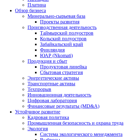
Платина
Обзор бизнеса
Минерально-сырьевая база
Проекты развития
Производственная деятельность
Таймырский полуостров
Кольский полуостров
Забайкальский край
Финляндия
ЮАР (Nkomati)
Продукция и сбыт
Продуктовая линейка
Сбытовая стратегия
Энергетические активы
Транспортные активы
Техпрорыв
Инновационная деятельность
Цифровая лаборатория
Финансовые результаты (MD&A)
Устойчивое развитие
Кадровая политика
Промышленная безопасность и охрана труда
Экология
Система экологического менеджмента
Выбросы