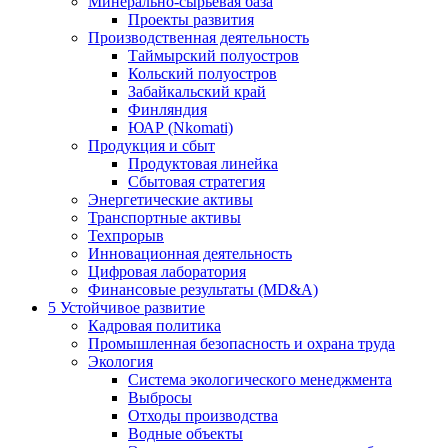
Минерально-сырьевая база
Проекты развития
Производственная деятельность
Таймырский полуостров
Кольский полуостров
Забайкальский край
Финляндия
ЮАР (Nkomati)
Продукция и сбыт
Продуктовая линейка
Сбытовая стратегия
Энергетические активы
Транспортные активы
Техпрорыв
Инновационная деятельность
Цифровая лаборатория
Финансовые результаты (MD&A)
5
Устойчивое развитие
Кадровая политика
Промышленная безопасность и охрана труда
Экология
Система экологического менеджмента
Выбросы
Отходы производства
Водные объекты