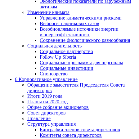
Экологические показатели по зарубежным
активам
Изменение климата
Управление климатическими рисками
Выбросы парниковых газов
Возобновляемые источники энергии
и энергоэффективность
Сохранение биологического разнообразия
Социальная деятельность
Социальное партнерство
Follow Up Siberia
Социальные программы для персонала
Социальные инвестиции
Спонсорство
6
Корпоративное управление
Обращение заместителя Председателя Совета
директоров
Итоги 2019 года
Планы на 2020 год
Общее собрание акционеров
Совет директоров
Правление
Структура управления
Биографии членов совета директоров
Комитеты совета директоров