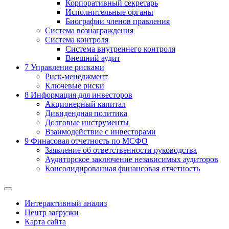
Корпоративный секретарь
Исполнительные органы
Биографии членов правления
Система вознаграждения
Система контроля
Система внутреннего контроля
Внешний аудит
7
Управление рисками
Риск-менеджмент
Ключевые риски
8
Информация для инвесторов
Акционерный капитал
Дивидендная политика
Долговые инструменты
Взаимодействие с инвеcторами
9
Финасовая отчетность по МСФО
Заявление об ответственности руководства
Аудиторское заключение независимых аудиторов
Консолидированная финансовая отчетность
Интерактивный анализ
Центр загрузки
Карта сайта