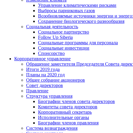
Управление климатическими рисками
Выбросы парниковых газов
Возобновляемые источники энергии и энерго
Сохранение биологического разнообразия
Социальная деятельность
Социальное партнерство
Follow Up Siberia
Социальные программы для персонала
Социальные инвестиции
Спонсорство
Корпоративное управление
Обращение заместителя Председателя Совета дирек
Итоги 2019 года
Планы на 2020 год
Общее собрание акционеров
Совет директоров
Правление
Структура управления
Биографии членов совета директоров
Комитеты совета директоров
Корпоративный секретарь
Исполнительные органы
Биографии членов правления
Система вознаграждения