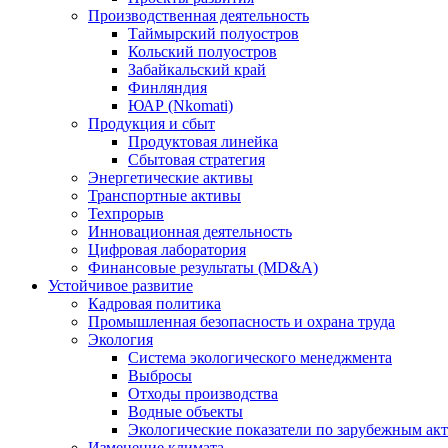
Производственная деятельность
Таймырский полуостров
Кольский полуостров
Забайкальский край
Финляндия
ЮАР (Nkomati)
Продукция и сбыт
Продуктовая линейка
Сбытовая стратегия
Энергетические активы
Транспортные активы
Техпрорыв
Инновационная деятельность
Цифровая лаборатория
Финансовые результаты (MD&A)
Устойчивое развитие
Кадровая политика
Промышленная безопасность и охрана труда
Экология
Система экологического менеджмента
Выбросы
Отходы производства
Водные объекты
Экологические показатели по зарубежным ак
Изменение климата