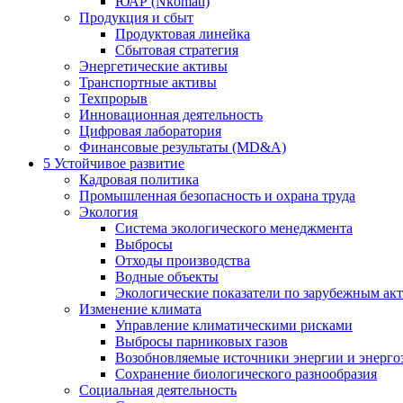
ЮАР (Nkomati)
Продукция и сбыт
Продуктовая линейка
Сбытовая стратегия
Энергетические активы
Транспортные активы
Техпрорыв
Инновационная деятельность
Цифровая лаборатория
Финансовые результаты (MD&A)
5
Устойчивое развитие
Кадровая политика
Промышленная безопасность и охрана труда
Экология
Система экологического менеджмента
Выбросы
Отходы производства
Водные объекты
Экологические показатели по зарубежным ак
Изменение климата
Управление климатическими рисками
Выбросы парниковых газов
Возобновляемые источники энергии и энерго
Сохранение биологического разнообразия
Социальная деятельность