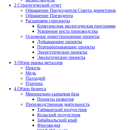
2
Стратегический отчет
Обращение Председателя Совета директоров
Обращение Президента
Расширяем горизонты
Комплексная экологическая программа
Ускорение роста производства
Основные инвестиционные проекты
Добывающие проекты
Перерабатывающие проекты
Энергетические проекты
Экологические проекты
3
Обзор рынка металлов
Никель
Медь
Палладий
Платина
4
Обзор бизнеса
Минерально-сырьевая база
Проекты развития
Производственная деятельность
Таймырский полуостров
Кольский полуостров
Забайкальский край
Финляндия