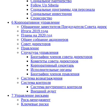
Социальное партнерство
Follow Up Siberia
Социальные программы для персонала
Социальные инвестиции
Спонсорство
6
Корпоративное управление
Обращение заместителя Председателя Совета дирек
Итоги 2019 года
Планы на 2020 год
Общее собрание акционеров
Совет директоров
Правление
Структура управления
Биографии членов совета директоров
Комитеты совета директоров
Корпоративный секретарь
Исполнительные органы
Биографии членов правления
Система вознаграждения
Система контроля
Система внутреннего контроля
Внешний аудит
7
Управление рисками
Риск-менеджмент
Ключевые риски