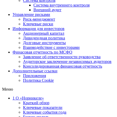
Система контроля
Система внутреннего контроля
Внешний аудит
Управление рисками
Риск-менеджмент
Ключевые риски
Информация для инвесторов
Акционерный капитал
Дивидендная политика
Долговые инструменты
Взаимодействие с инвеcторами
Финасовая отчетность по МСФО
Заявление об ответственности руководства
Аудиторское заключение независимых аудиторов
Консолидированная финансовая отчетность
Дополнительные ссылки
Приложения
Политика Cookie
Меню
1
О «Норникеле»
Краткий обзор
Ключевые показатели
Ключевые события года
Бизнес-модель