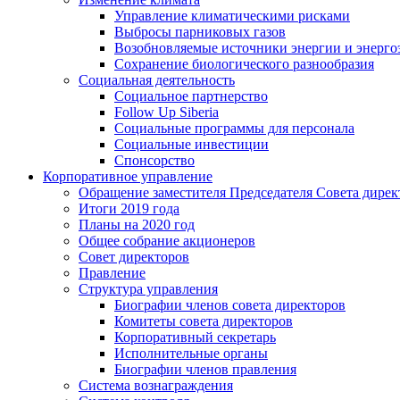
Управление климатическими рисками
Выбросы парниковых газов
Возобновляемые источники энергии и энерго
Сохранение биологического разнообразия
Социальная деятельность
Социальное партнерство
Follow Up Siberia
Социальные программы для персонала
Социальные инвестиции
Спонсорство
Корпоративное управление
Обращение заместителя Председателя Совета дирек
Итоги 2019 года
Планы на 2020 год
Общее собрание акционеров
Совет директоров
Правление
Структура управления
Биографии членов совета директоров
Комитеты совета директоров
Корпоративный секретарь
Исполнительные органы
Биографии членов правления
Система вознаграждения