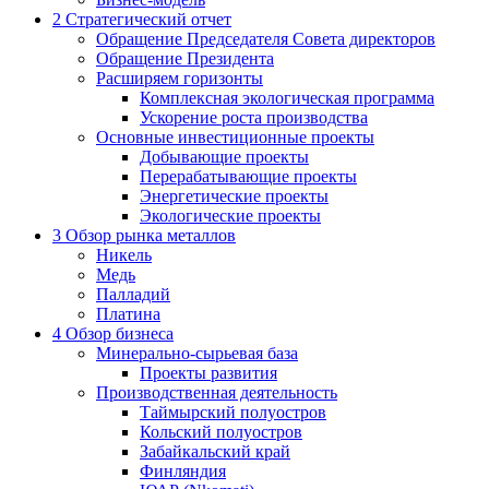
2
Стратегический отчет
Обращение Председателя Совета директоров
Обращение Президента
Расширяем горизонты
Комплексная экологическая программа
Ускорение роста производства
Основные инвестиционные проекты
Добывающие проекты
Перерабатывающие проекты
Энергетические проекты
Экологические проекты
3
Обзор рынка металлов
Никель
Медь
Палладий
Платина
4
Обзор бизнеса
Минерально-сырьевая база
Проекты развития
Производственная деятельность
Таймырский полуостров
Кольский полуостров
Забайкальский край
Финляндия