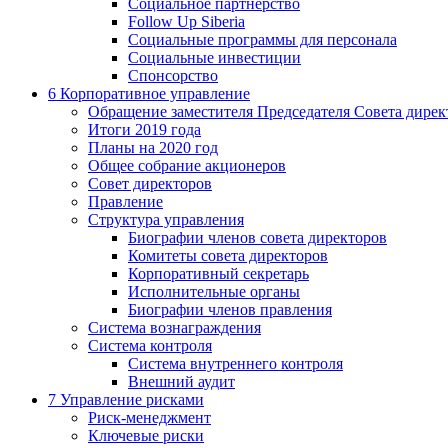
Социальное партнерство
Follow Up Siberia
Социальные программы для персонала
Социальные инвестиции
Спонсорство
6
Корпоративное управление
Обращение заместителя Председателя Совета дирек
Итоги 2019 года
Планы на 2020 год
Общее собрание акционеров
Совет директоров
Правление
Структура управления
Биографии членов совета директоров
Комитеты совета директоров
Корпоративный секретарь
Исполнительные органы
Биографии членов правления
Система вознаграждения
Система контроля
Система внутреннего контроля
Внешний аудит
7
Управление рисками
Риск-менеджмент
Ключевые риски