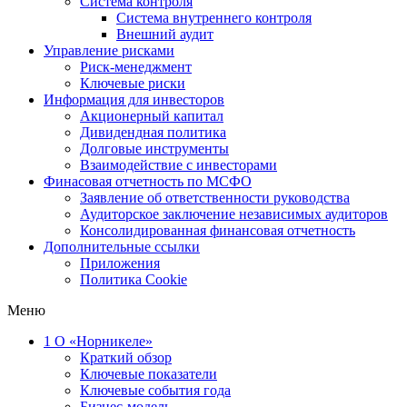
Система контроля
Система внутреннего контроля
Внешний аудит
Управление рисками
Риск-менеджмент
Ключевые риски
Информация для инвесторов
Акционерный капитал
Дивидендная политика
Долговые инструменты
Взаимодействие с инвеcторами
Финасовая отчетность по МСФО
Заявление об ответственности руководства
Аудиторское заключение независимых аудиторов
Консолидированная финансовая отчетность
Дополнительные ссылки
Приложения
Политика Cookie
Меню
1
О «Норникеле»
Краткий обзор
Ключевые показатели
Ключевые события года
Бизнес-модель