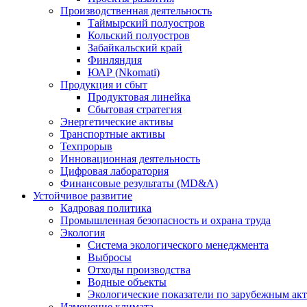
Производственная деятельность
Таймырский полуостров
Кольский полуостров
Забайкальский край
Финляндия
ЮАР (Nkomati)
Продукция и сбыт
Продуктовая линейка
Сбытовая стратегия
Энергетические активы
Транспортные активы
Техпрорыв
Инновационная деятельность
Цифровая лаборатория
Финансовые результаты (MD&A)
Устойчивое развитие
Кадровая политика
Промышленная безопасность и охрана труда
Экология
Система экологического менеджмента
Выбросы
Отходы производства
Водные объекты
Экологические показатели по зарубежным ак
Изменение климата