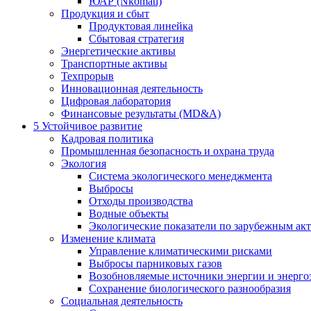
ЮАР (Nkomati)
Продукция и сбыт
Продуктовая линейка
Сбытовая стратегия
Энергетические активы
Транспортные активы
Техпрорыв
Инновационная деятельность
Цифровая лаборатория
Финансовые результаты (MD&A)
5
Устойчивое развитие
Кадровая политика
Промышленная безопасность и охрана труда
Экология
Система экологического менеджмента
Выбросы
Отходы производства
Водные объекты
Экологические показатели по зарубежным ак
Изменение климата
Управление климатическими рисками
Выбросы парниковых газов
Возобновляемые источники энергии и энерго
Сохранение биологического разнообразия
Социальная деятельность