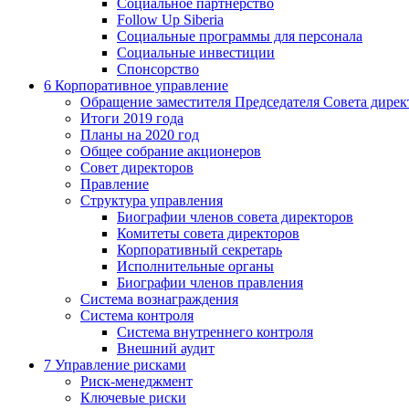
Социальное партнерство
Follow Up Siberia
Социальные программы для персонала
Социальные инвестиции
Спонсорство
6
Корпоративное управление
Обращение заместителя Председателя Совета дирек
Итоги 2019 года
Планы на 2020 год
Общее собрание акционеров
Совет директоров
Правление
Структура управления
Биографии членов совета директоров
Комитеты совета директоров
Корпоративный секретарь
Исполнительные органы
Биографии членов правления
Система вознаграждения
Система контроля
Система внутреннего контроля
Внешний аудит
7
Управление рисками
Риск-менеджмент
Ключевые риски