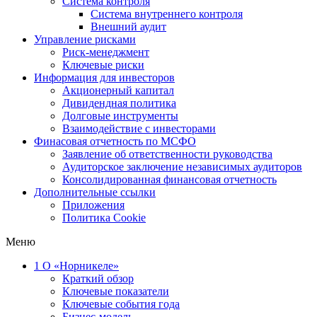
Система контроля
Система внутреннего контроля
Внешний аудит
Управление рисками
Риск-менеджмент
Ключевые риски
Информация для инвесторов
Акционерный капитал
Дивидендная политика
Долговые инструменты
Взаимодействие с инвеcторами
Финасовая отчетность по МСФО
Заявление об ответственности руководства
Аудиторское заключение независимых аудиторов
Консолидированная финансовая отчетность
Дополнительные ссылки
Приложения
Политика Cookie
Меню
1
О «Норникеле»
Краткий обзор
Ключевые показатели
Ключевые события года
Бизнес-модель