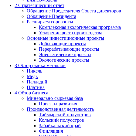
2
Стратегический отчет
Обращение Председателя Совета директоров
Обращение Президента
Расширяем горизонты
Комплексная экологическая программа
Ускорение роста производства
Основные инвестиционные проекты
Добывающие проекты
Перерабатывающие проекты
Энергетические проекты
Экологические проекты
3
Обзор рынка металлов
Никель
Медь
Палладий
Платина
4
Обзор бизнеса
Минерально-сырьевая база
Проекты развития
Производственная деятельность
Таймырский полуостров
Кольский полуостров
Забайкальский край
Финляндия