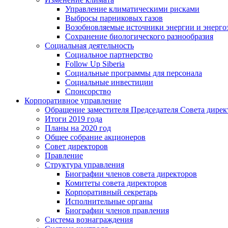
Управление климатическими рисками
Выбросы парниковых газов
Возобновляемые источники энергии и энерго
Сохранение биологического разнообразия
Социальная деятельность
Социальное партнерство
Follow Up Siberia
Социальные программы для персонала
Социальные инвестиции
Спонсорство
Корпоративное управление
Обращение заместителя Председателя Совета дирек
Итоги 2019 года
Планы на 2020 год
Общее собрание акционеров
Совет директоров
Правление
Структура управления
Биографии членов совета директоров
Комитеты совета директоров
Корпоративный секретарь
Исполнительные органы
Биографии членов правления
Система вознаграждения