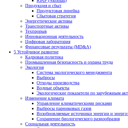
ЮАР (Nkomati)
Продукция и сбыт
Продуктовая линейка
Сбытовая стратегия
Энергетические активы
Транспортные активы
Техпрорыв
Инновационная деятельность
Цифровая лаборатория
Финансовые результаты (MD&A)
5
Устойчивое развитие
Кадровая политика
Промышленная безопасность и охрана труда
Экология
Система экологического менеджмента
Выбросы
Отходы производства
Водные объекты
Экологические показатели по зарубежным ак
Изменение климата
Управление климатическими рисками
Выбросы парниковых газов
Возобновляемые источники энергии и энерго
Сохранение биологического разнообразия
Социальная деятельность