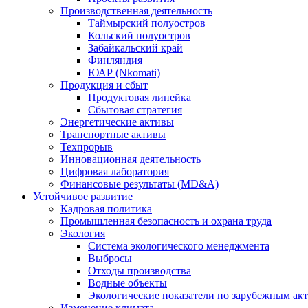
Производственная деятельность
Таймырский полуостров
Кольский полуостров
Забайкальский край
Финляндия
ЮАР (Nkomati)
Продукция и сбыт
Продуктовая линейка
Сбытовая стратегия
Энергетические активы
Транспортные активы
Техпрорыв
Инновационная деятельность
Цифровая лаборатория
Финансовые результаты (MD&A)
Устойчивое развитие
Кадровая политика
Промышленная безопасность и охрана труда
Экология
Система экологического менеджмента
Выбросы
Отходы производства
Водные объекты
Экологические показатели по зарубежным ак
Изменение климата