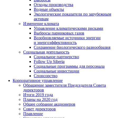
Отходы производства
Водные объекты
Экологические показатели по зарубежным
активам
Изменение климата
Управление климатическими рисками
Выбросы парниковых газов
Возобновляемые источники энергии
и энергоэффективность
Сохранение биологического разнообразия
Социальная деятельность
Социальное партнерство
Follow Up Siberia
Социальные программы для персонала
Социальные инвестиции
Спонсорство
Корпоративное управление
Обращение заместителя Председателя Совета
директоров
Итоги 2019 года
Планы на 2020 год
Общее собрание акционеров
Совет директоров
Правление