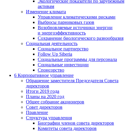
Экологические показатели по зарубежным
активам
Изменение климата
Управление климатическими рисками
Выбросы парниковых газов
Возобновляемые источники энергии
и энергоэффективность
Сохранение биологического разнообразия
Социальная деятельность
Социальное партнерство
Follow Up Siberia
Социальные программы для персонала
Социальные инвестиции
Спонсорство
6
Корпоративное управление
Обращение заместителя Председателя Совета
директоров
Итоги 2019 года
Планы на 2020 год
Общее собрание акционеров
Совет директоров
Правление
Структура управления
Биографии членов совета директоров
Комитеты совета директоров