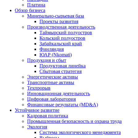
Платина
Обзор бизнеса
Минерально-сырьевая база
Проекты развития
Производственная деятельность
Таймырский полуостров
Кольский полуостров
Забайкальский край
Финляндия
ЮАР (Nkomati)
Продукция и сбыт
Продуктовая линейка
Сбытовая стратегия
Энергетические активы
Транспортные активы
Техпрорыв
Инновационная деятельность
Цифровая лаборатория
Финансовые результаты (MD&A)
Устойчивое развитие
Кадровая политика
Промышленная безопасность и охрана труда
Экология
Система экологического менеджмента
Выбросы