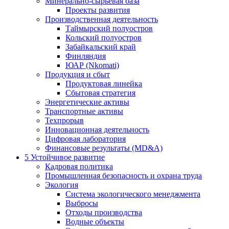
Минерально-сырьевая база
Проекты развития
Производственная деятельность
Таймырский полуостров
Кольский полуостров
Забайкальский край
Финляндия
ЮАР (Nkomati)
Продукция и сбыт
Продуктовая линейка
Сбытовая стратегия
Энергетические активы
Транспортные активы
Техпрорыв
Инновационная деятельность
Цифровая лаборатория
Финансовые результаты (MD&A)
5
Устойчивое развитие
Кадровая политика
Промышленная безопасность и охрана труда
Экология
Система экологического менеджмента
Выбросы
Отходы производства
Водные объекты