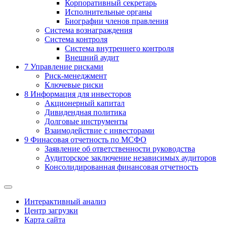
Корпоративный секретарь
Исполнительные органы
Биографии членов правления
Система вознаграждения
Система контроля
Система внутреннего контроля
Внешний аудит
7
Управление рисками
Риск-менеджмент
Ключевые риски
8
Информация для инвесторов
Акционерный капитал
Дивидендная политика
Долговые инструменты
Взаимодействие с инвеcторами
9
Финасовая отчетность по МСФО
Заявление об ответственности руководства
Аудиторское заключение независимых аудиторов
Консолидированная финансовая отчетность
Интерактивный анализ
Центр загрузки
Карта сайта