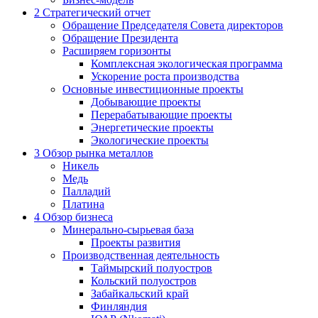
2
Стратегический отчет
Обращение Председателя Совета директоров
Обращение Президента
Расширяем горизонты
Комплексная экологическая программа
Ускорение роста производства
Основные инвестиционные проекты
Добывающие проекты
Перерабатывающие проекты
Энергетические проекты
Экологические проекты
3
Обзор рынка металлов
Никель
Медь
Палладий
Платина
4
Обзор бизнеса
Минерально-сырьевая база
Проекты развития
Производственная деятельность
Таймырский полуостров
Кольский полуостров
Забайкальский край
Финляндия