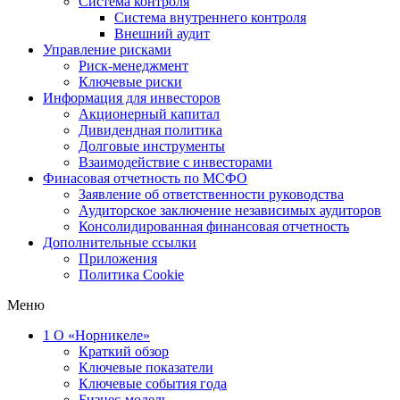
Система контроля
Система внутреннего контроля
Внешний аудит
Управление рисками
Риск-менеджмент
Ключевые риски
Информация для инвесторов
Акционерный капитал
Дивидендная политика
Долговые инструменты
Взаимодействие с инвеcторами
Финасовая отчетность по МСФО
Заявление об ответственности руководства
Аудиторское заключение независимых аудиторов
Консолидированная финансовая отчетность
Дополнительные ссылки
Приложения
Политика Cookie
Меню
1
О «Норникеле»
Краткий обзор
Ключевые показатели
Ключевые события года
Бизнес-модель