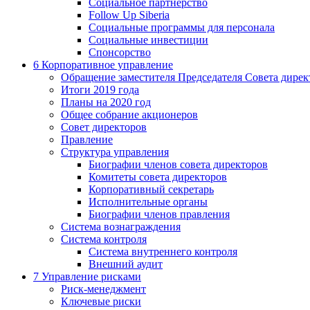
Социальное партнерство
Follow Up Siberia
Социальные программы для персонала
Социальные инвестиции
Спонсорство
6
Корпоративное управление
Обращение заместителя Председателя Совета дирек
Итоги 2019 года
Планы на 2020 год
Общее собрание акционеров
Совет директоров
Правление
Структура управления
Биографии членов совета директоров
Комитеты совета директоров
Корпоративный секретарь
Исполнительные органы
Биографии членов правления
Система вознаграждения
Система контроля
Система внутреннего контроля
Внешний аудит
7
Управление рисками
Риск-менеджмент
Ключевые риски