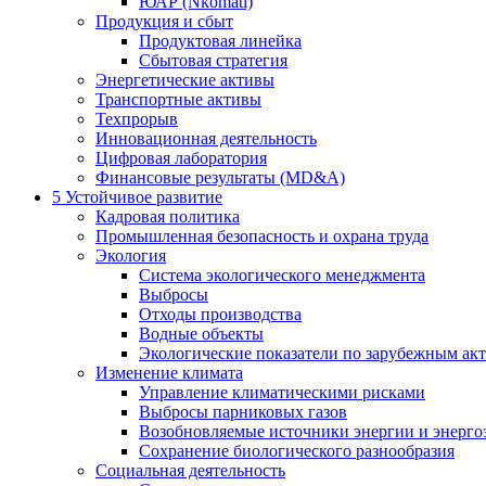
ЮАР (Nkomati)
Продукция и сбыт
Продуктовая линейка
Сбытовая стратегия
Энергетические активы
Транспортные активы
Техпрорыв
Инновационная деятельность
Цифровая лаборатория
Финансовые результаты (MD&A)
5
Устойчивое развитие
Кадровая политика
Промышленная безопасность и охрана труда
Экология
Система экологического менеджмента
Выбросы
Отходы производства
Водные объекты
Экологические показатели по зарубежным ак
Изменение климата
Управление климатическими рисками
Выбросы парниковых газов
Возобновляемые источники энергии и энерго
Сохранение биологического разнообразия
Социальная деятельность