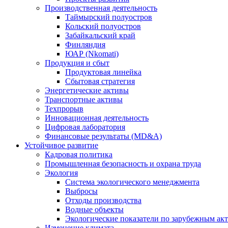
Производственная деятельность
Таймырский полуостров
Кольский полуостров
Забайкальский край
Финляндия
ЮАР (Nkomati)
Продукция и сбыт
Продуктовая линейка
Сбытовая стратегия
Энергетические активы
Транспортные активы
Техпрорыв
Инновационная деятельность
Цифровая лаборатория
Финансовые результаты (MD&A)
Устойчивое развитие
Кадровая политика
Промышленная безопасность и охрана труда
Экология
Система экологического менеджмента
Выбросы
Отходы производства
Водные объекты
Экологические показатели по зарубежным ак
Изменение климата