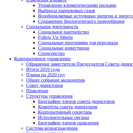
Управление климатическими рисками
Выбросы парниковых газов
Возобновляемые источники энергии и энерго
Сохранение биологического разнообразия
Социальная деятельность
Социальное партнерство
Follow Up Siberia
Социальные программы для персонала
Социальные инвестиции
Спонсорство
Корпоративное управление
Обращение заместителя Председателя Совета дирек
Итоги 2019 года
Планы на 2020 год
Общее собрание акционеров
Совет директоров
Правление
Структура управления
Биографии членов совета директоров
Комитеты совета директоров
Корпоративный секретарь
Исполнительные органы
Биографии членов правления
Система вознаграждения