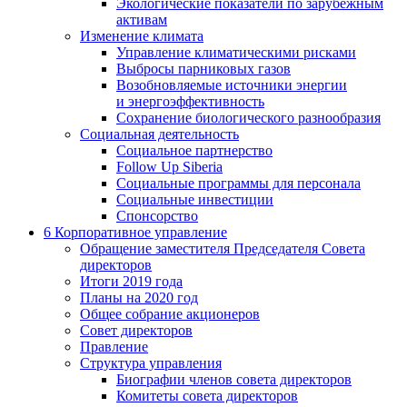
Экологические показатели по зарубежным
активам
Изменение климата
Управление климатическими рисками
Выбросы парниковых газов
Возобновляемые источники энергии
и энергоэффективность
Сохранение биологического разнообразия
Социальная деятельность
Социальное партнерство
Follow Up Siberia
Социальные программы для персонала
Социальные инвестиции
Спонсорство
6
Корпоративное управление
Обращение заместителя Председателя Совета
директоров
Итоги 2019 года
Планы на 2020 год
Общее собрание акционеров
Совет директоров
Правление
Структура управления
Биографии членов совета директоров
Комитеты совета директоров