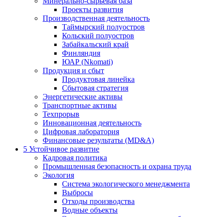
Минерально-сырьевая база
Проекты развития
Производственная деятельность
Таймырский полуостров
Кольский полуостров
Забайкальский край
Финляндия
ЮАР (Nkomati)
Продукция и сбыт
Продуктовая линейка
Сбытовая стратегия
Энергетические активы
Транспортные активы
Техпрорыв
Инновационная деятельность
Цифровая лаборатория
Финансовые результаты (MD&A)
5
Устойчивое развитие
Кадровая политика
Промышленная безопасность и охрана труда
Экология
Система экологического менеджмента
Выбросы
Отходы производства
Водные объекты