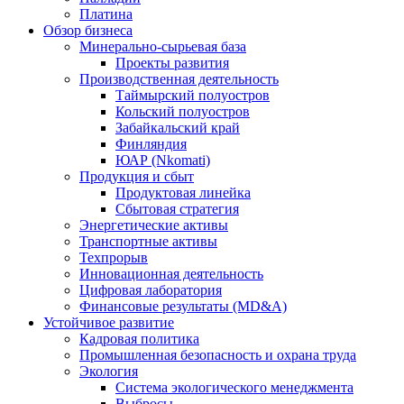
Платина
Обзор бизнеса
Минерально-сырьевая база
Проекты развития
Производственная деятельность
Таймырский полуостров
Кольский полуостров
Забайкальский край
Финляндия
ЮАР (Nkomati)
Продукция и сбыт
Продуктовая линейка
Сбытовая стратегия
Энергетические активы
Транспортные активы
Техпрорыв
Инновационная деятельность
Цифровая лаборатория
Финансовые результаты (MD&A)
Устойчивое развитие
Кадровая политика
Промышленная безопасность и охрана труда
Экология
Система экологического менеджмента
Выбросы