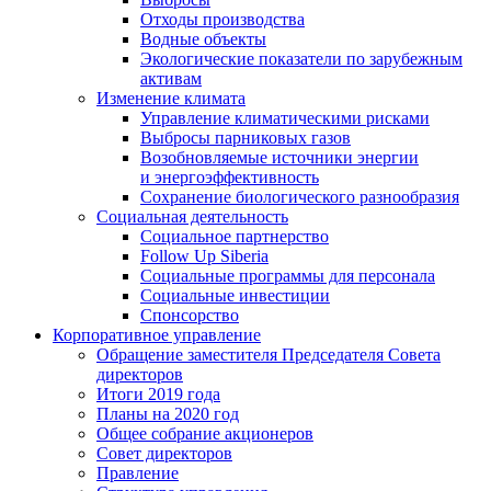
Отходы производства
Водные объекты
Экологические показатели по зарубежным
активам
Изменение климата
Управление климатическими рисками
Выбросы парниковых газов
Возобновляемые источники энергии
и энергоэффективность
Сохранение биологического разнообразия
Социальная деятельность
Социальное партнерство
Follow Up Siberia
Социальные программы для персонала
Социальные инвестиции
Спонсорство
Корпоративное управление
Обращение заместителя Председателя Совета
директоров
Итоги 2019 года
Планы на 2020 год
Общее собрание акционеров
Совет директоров
Правление