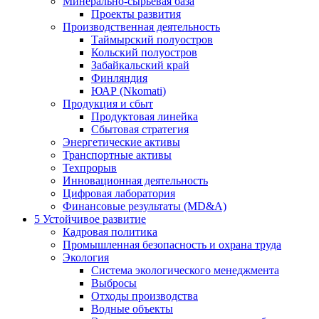
Минерально-сырьевая база
Проекты развития
Производственная деятельность
Таймырский полуостров
Кольский полуостров
Забайкальский край
Финляндия
ЮАР (Nkomati)
Продукция и сбыт
Продуктовая линейка
Сбытовая стратегия
Энергетические активы
Транспортные активы
Техпрорыв
Инновационная деятельность
Цифровая лаборатория
Финансовые результаты (MD&A)
5
Устойчивое развитие
Кадровая политика
Промышленная безопасность и охрана труда
Экология
Система экологического менеджмента
Выбросы
Отходы производства
Водные объекты