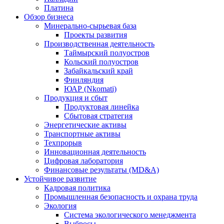
Платина
Обзор бизнеса
Минерально-сырьевая база
Проекты развития
Производственная деятельность
Таймырский полуостров
Кольский полуостров
Забайкальский край
Финляндия
ЮАР (Nkomati)
Продукция и сбыт
Продуктовая линейка
Сбытовая стратегия
Энергетические активы
Транспортные активы
Техпрорыв
Инновационная деятельность
Цифровая лаборатория
Финансовые результаты (MD&A)
Устойчивое развитие
Кадровая политика
Промышленная безопасность и охрана труда
Экология
Система экологического менеджмента
Выбросы