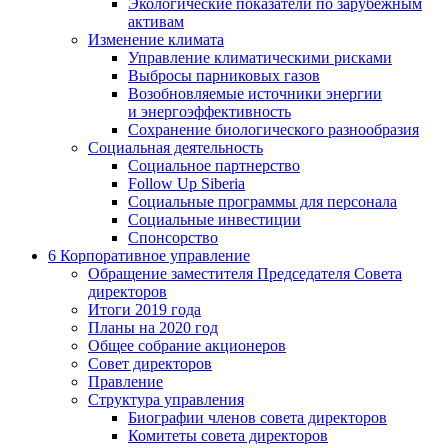
Экологические показатели по зарубежным
активам
Изменение климата
Управление климатическими рисками
Выбросы парниковых газов
Возобновляемые источники энергии
и энергоэффективность
Сохранение биологического разнообразия
Социальная деятельность
Социальное партнерство
Follow Up Siberia
Социальные программы для персонала
Социальные инвестиции
Спонсорство
6
Корпоративное управление
Обращение заместителя Председателя Совета
директоров
Итоги 2019 года
Планы на 2020 год
Общее собрание акционеров
Совет директоров
Правление
Структура управления
Биографии членов совета директоров
Комитеты совета директоров