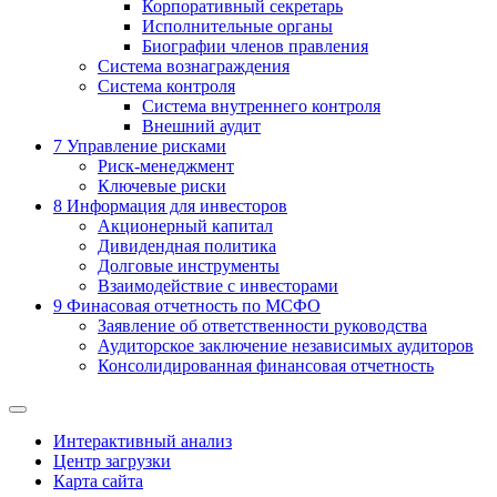
Корпоративный секретарь
Исполнительные органы
Биографии членов правления
Система вознаграждения
Система контроля
Система внутреннего контроля
Внешний аудит
7
Управление рисками
Риск-менеджмент
Ключевые риски
8
Информация для инвесторов
Акционерный капитал
Дивидендная политика
Долговые инструменты
Взаимодействие с инвеcторами
9
Финасовая отчетность по МСФО
Заявление об ответственности руководства
Аудиторское заключение независимых аудиторов
Консолидированная финансовая отчетность
Интерактивный анализ
Центр загрузки
Карта сайта