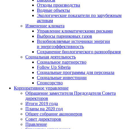
Отходы производства
Водные объекты
Экологические показатели по зарубежным
активам
Изменение климата
Управление климатическими рисками
Выбросы парниковых газов
Возобновляемые источники энергии
и энергоэффективность
Сохранение биологического разнообразия
Социальная деятельность
Социальное партнерство
Follow Up Siberia
Социальные программы для персонала
Социальные инвестиции
Спонсорство
Корпоративное управление
Обращение заместителя Председателя Совета
директоров
Итоги 2019 года
Планы на 2020 год
Общее собрание акционеров
Совет директоров
Правление