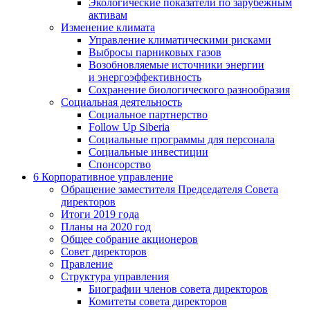
Экологические показатели по зарубежным
активам
Изменение климата
Управление климатическими рисками
Выбросы парниковых газов
Возобновляемые источники энергии
и энергоэффективность
Сохранение биологического разнообразия
Социальная деятельность
Социальное партнерство
Follow Up Siberia
Социальные программы для персонала
Социальные инвестиции
Спонсорство
6
Корпоративное управление
Обращение заместителя Председателя Совета
директоров
Итоги 2019 года
Планы на 2020 год
Общее собрание акционеров
Совет директоров
Правление
Структура управления
Биографии членов совета директоров
Комитеты совета директоров