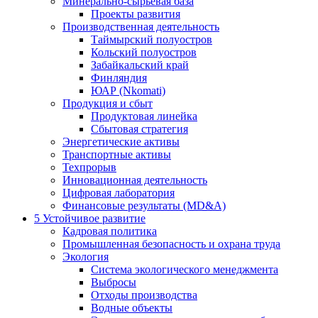
Минерально-сырьевая база
Проекты развития
Производственная деятельность
Таймырский полуостров
Кольский полуостров
Забайкальский край
Финляндия
ЮАР (Nkomati)
Продукция и сбыт
Продуктовая линейка
Сбытовая стратегия
Энергетические активы
Транспортные активы
Техпрорыв
Инновационная деятельность
Цифровая лаборатория
Финансовые результаты (MD&A)
5
Устойчивое развитие
Кадровая политика
Промышленная безопасность и охрана труда
Экология
Система экологического менеджмента
Выбросы
Отходы производства
Водные объекты