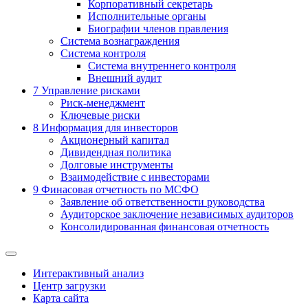
Корпоративный секретарь
Исполнительные органы
Биографии членов правления
Система вознаграждения
Система контроля
Система внутреннего контроля
Внешний аудит
7
Управление рисками
Риск-менеджмент
Ключевые риски
8
Информация для инвесторов
Акционерный капитал
Дивидендная политика
Долговые инструменты
Взаимодействие с инвеcторами
9
Финасовая отчетность по МСФО
Заявление об ответственности руководства
Аудиторское заключение независимых аудиторов
Консолидированная финансовая отчетность
Интерактивный анализ
Центр загрузки
Карта сайта