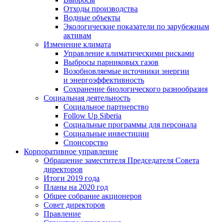
Отходы производства
Водные объекты
Экологические показатели по зарубежным
активам
Изменение климата
Управление климатическими рисками
Выбросы парниковых газов
Возобновляемые источники энергии
и энергоэффективность
Сохранение биологического разнообразия
Социальная деятельность
Социальное партнерство
Follow Up Siberia
Социальные программы для персонала
Социальные инвестиции
Спонсорство
Корпоративное управление
Обращение заместителя Председателя Совета
директоров
Итоги 2019 года
Планы на 2020 год
Общее собрание акционеров
Совет директоров
Правление