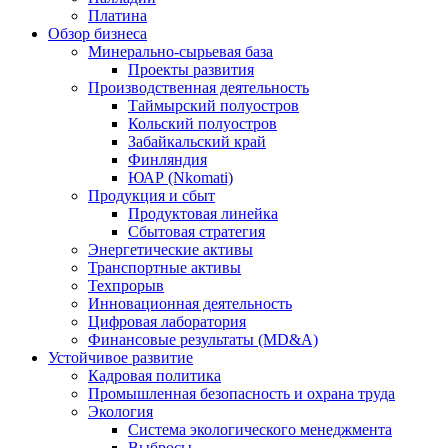
Платина
Обзор бизнеса
Минерально-сырьевая база
Проекты развития
Производственная деятельность
Таймырский полуостров
Кольский полуостров
Забайкальский край
Финляндия
ЮАР (Nkomati)
Продукция и сбыт
Продуктовая линейка
Сбытовая стратегия
Энергетические активы
Транспортные активы
Техпрорыв
Инновационная деятельность
Цифровая лаборатория
Финансовые результаты (MD&A)
Устойчивое развитие
Кадровая политика
Промышленная безопасность и охрана труда
Экология
Система экологического менеджмента
Выбросы