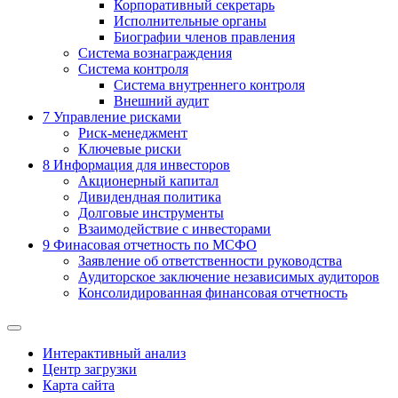
Корпоративный секретарь
Исполнительные органы
Биографии членов правления
Система вознаграждения
Система контроля
Система внутреннего контроля
Внешний аудит
7
Управление рисками
Риск-менеджмент
Ключевые риски
8
Информация для инвесторов
Акционерный капитал
Дивидендная политика
Долговые инструменты
Взаимодействие с инвеcторами
9
Финасовая отчетность по МСФО
Заявление об ответственности руководства
Аудиторское заключение независимых аудиторов
Консолидированная финансовая отчетность
Интерактивный анализ
Центр загрузки
Карта сайта