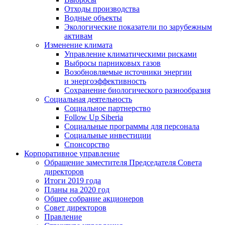
Отходы производства
Водные объекты
Экологические показатели по зарубежным
активам
Изменение климата
Управление климатическими рисками
Выбросы парниковых газов
Возобновляемые источники энергии
и энергоэффективность
Сохранение биологического разнообразия
Социальная деятельность
Социальное партнерство
Follow Up Siberia
Социальные программы для персонала
Социальные инвестиции
Спонсорство
Корпоративное управление
Обращение заместителя Председателя Совета
директоров
Итоги 2019 года
Планы на 2020 год
Общее собрание акционеров
Совет директоров
Правление