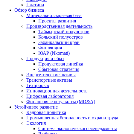
Платина
Обзор бизнеса
Минерально-сырьевая база
Проекты развития
Производственная деятельность
Таймырский полуостров
Кольский полуостров
Забайкальский край
Финляндия
ЮАР (Nkomati)
Продукция и сбыт
Продуктовая линейка
Сбытовая стратегия
Энергетические активы
Транспортные активы
Техпрорыв
Инновационная деятельность
Цифровая лаборатория
Финансовые результаты (MD&A)
Устойчивое развитие
Кадровая политика
Промышленная безопасность и охрана труда
Экология
Система экологического менеджмента
Выбросы