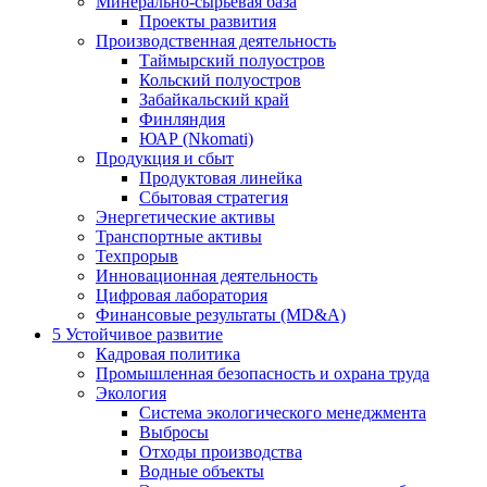
Минерально-сырьевая база
Проекты развития
Производственная деятельность
Таймырский полуостров
Кольский полуостров
Забайкальский край
Финляндия
ЮАР (Nkomati)
Продукция и сбыт
Продуктовая линейка
Сбытовая стратегия
Энергетические активы
Транспортные активы
Техпрорыв
Инновационная деятельность
Цифровая лаборатория
Финансовые результаты (MD&A)
5
Устойчивое развитие
Кадровая политика
Промышленная безопасность и охрана труда
Экология
Система экологического менеджмента
Выбросы
Отходы производства
Водные объекты