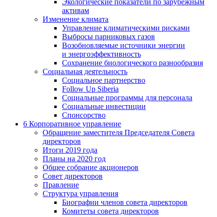
Экологические показатели по зарубежным
активам
Изменение климата
Управление климатическими рисками
Выбросы парниковых газов
Возобновляемые источники энергии
и энергоэффективность
Сохранение биологического разнообразия
Социальная деятельность
Социальное партнерство
Follow Up Siberia
Социальные программы для персонала
Социальные инвестиции
Спонсорство
6
Корпоративное управление
Обращение заместителя Председателя Совета
директоров
Итоги 2019 года
Планы на 2020 год
Общее собрание акционеров
Совет директоров
Правление
Структура управления
Биографии членов совета директоров
Комитеты совета директоров