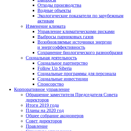
Отходы производства
Водные объекты
Экологические показатели по зарубежным
активам
Изменение климата
Управление климатическими рисками
Выбросы парниковых газов
Возобновляемые источники энергии
и энергоэффективность
Сохранение биологического разнообразия
Социальная деятельность
Социальное партнерство
Follow Up Siberia
Социальные программы для персонала
Социальные инвестиции
Спонсорство
Корпоративное управление
Обращение заместителя Председателя Совета
директоров
Итоги 2019 года
Планы на 2020 год
Общее собрание акционеров
Совет директоров
Правление