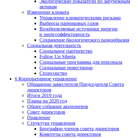
Экологические показатели по зарубежным
активам
Изменение климата
Управление климатическими рисками
Выбросы парниковых газов
Возобновляемые источники энергии
и энергоэффективность
Сохранение биологического разнообразия
Социальная деятельность
Социальное партнерство
Follow Up Siberia
Социальные программы для персонала
Социальные инвестиции
Спонсорство
6
Корпоративное управление
Обращение заместителя Председателя Совета
директоров
Итоги 2019 года
Планы на 2020 год
Общее собрание акционеров
Совет директоров
Правление
Структура управления
Биографии членов совета директоров
Комитеты совета директоров