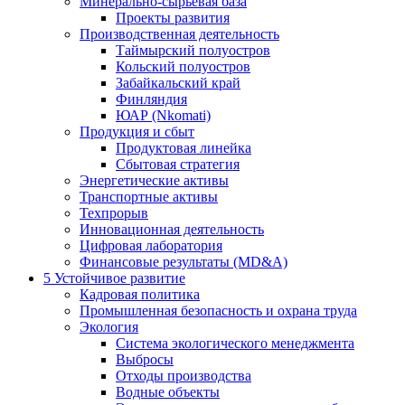
Минерально-сырьевая база
Проекты развития
Производственная деятельность
Таймырский полуостров
Кольский полуостров
Забайкальский край
Финляндия
ЮАР (Nkomati)
Продукция и сбыт
Продуктовая линейка
Сбытовая стратегия
Энергетические активы
Транспортные активы
Техпрорыв
Инновационная деятельность
Цифровая лаборатория
Финансовые результаты (MD&A)
5
Устойчивое развитие
Кадровая политика
Промышленная безопасность и охрана труда
Экология
Система экологического менеджмента
Выбросы
Отходы производства
Водные объекты