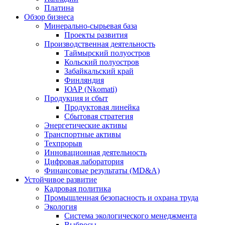
Платина
Обзор бизнеса
Минерально-сырьевая база
Проекты развития
Производственная деятельность
Таймырский полуостров
Кольский полуостров
Забайкальский край
Финляндия
ЮАР (Nkomati)
Продукция и сбыт
Продуктовая линейка
Сбытовая стратегия
Энергетические активы
Транспортные активы
Техпрорыв
Инновационная деятельность
Цифровая лаборатория
Финансовые результаты (MD&A)
Устойчивое развитие
Кадровая политика
Промышленная безопасность и охрана труда
Экология
Система экологического менеджмента
Выбросы