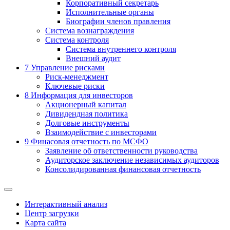
Корпоративный секретарь
Исполнительные органы
Биографии членов правления
Система вознаграждения
Система контроля
Система внутреннего контроля
Внешний аудит
7
Управление рисками
Риск-менеджмент
Ключевые риски
8
Информация для инвесторов
Акционерный капитал
Дивидендная политика
Долговые инструменты
Взаимодействие с инвеcторами
9
Финасовая отчетность по МСФО
Заявление об ответственности руководства
Аудиторское заключение независимых аудиторов
Консолидированная финансовая отчетность
Интерактивный анализ
Центр загрузки
Карта сайта