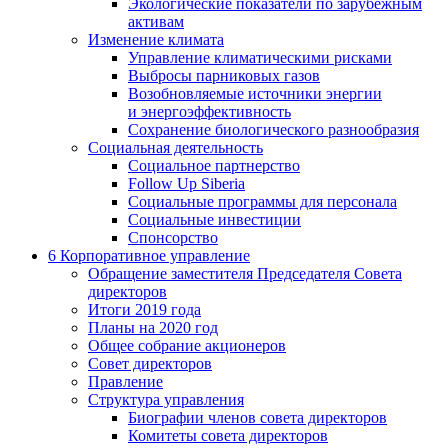
Экологические показатели по зарубежным
активам
Изменение климата
Управление климатическими рисками
Выбросы парниковых газов
Возобновляемые источники энергии
и энергоэффективность
Сохранение биологического разнообразия
Социальная деятельность
Социальное партнерство
Follow Up Siberia
Социальные программы для персонала
Социальные инвестиции
Спонсорство
6
Корпоративное управление
Обращение заместителя Председателя Совета
директоров
Итоги 2019 года
Планы на 2020 год
Общее собрание акционеров
Совет директоров
Правление
Структура управления
Биографии членов совета директоров
Комитеты совета директоров