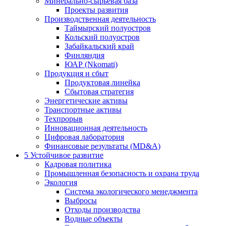
Минерально-сырьевая база
Проекты развития
Производственная деятельность
Таймырский полуостров
Кольский полуостров
Забайкальский край
Финляндия
ЮАР (Nkomati)
Продукция и сбыт
Продуктовая линейка
Сбытовая стратегия
Энергетические активы
Транспортные активы
Техпрорыв
Инновационная деятельность
Цифровая лаборатория
Финансовые результаты (MD&A)
5
Устойчивое развитие
Кадровая политика
Промышленная безопасность и охрана труда
Экология
Система экологического менеджмента
Выбросы
Отходы производства
Водные объекты