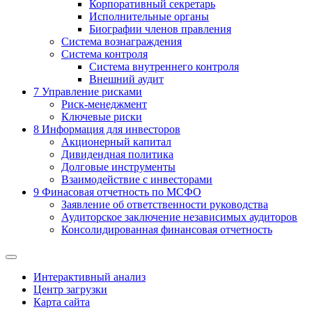
Корпоративный секретарь
Исполнительные органы
Биографии членов правления
Система вознаграждения
Система контроля
Система внутреннего контроля
Внешний аудит
7
Управление рисками
Риск-менеджмент
Ключевые риски
8
Информация для инвесторов
Акционерный капитал
Дивидендная политика
Долговые инструменты
Взаимодействие с инвеcторами
9
Финасовая отчетность по МСФО
Заявление об ответственности руководства
Аудиторское заключение независимых аудиторов
Консолидированная финансовая отчетность
Интерактивный анализ
Центр загрузки
Карта сайта