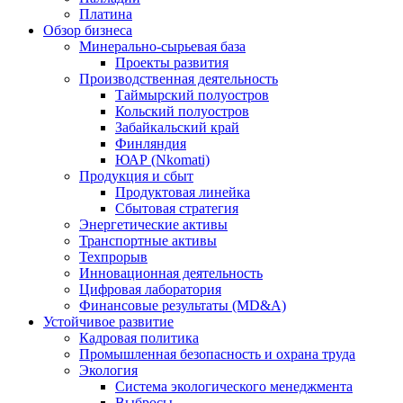
Платина
Обзор бизнеса
Минерально-сырьевая база
Проекты развития
Производственная деятельность
Таймырский полуостров
Кольский полуостров
Забайкальский край
Финляндия
ЮАР (Nkomati)
Продукция и сбыт
Продуктовая линейка
Сбытовая стратегия
Энергетические активы
Транспортные активы
Техпрорыв
Инновационная деятельность
Цифровая лаборатория
Финансовые результаты (MD&A)
Устойчивое развитие
Кадровая политика
Промышленная безопасность и охрана труда
Экология
Система экологического менеджмента
Выбросы