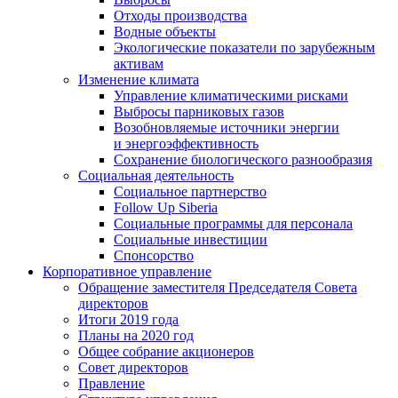
Отходы производства
Водные объекты
Экологические показатели по зарубежным
активам
Изменение климата
Управление климатическими рисками
Выбросы парниковых газов
Возобновляемые источники энергии
и энергоэффективность
Сохранение биологического разнообразия
Социальная деятельность
Социальное партнерство
Follow Up Siberia
Социальные программы для персонала
Социальные инвестиции
Спонсорство
Корпоративное управление
Обращение заместителя Председателя Совета
директоров
Итоги 2019 года
Планы на 2020 год
Общее собрание акционеров
Совет директоров
Правление