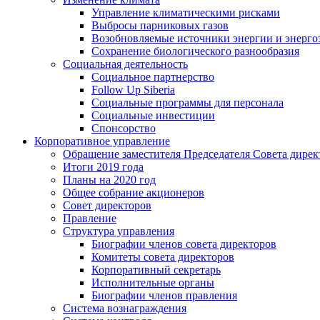
Управление климатическими рисками
Выбросы парниковых газов
Возобновляемые источники энергии и энерго
Сохранение биологического разнообразия
Социальная деятельность
Социальное партнерство
Follow Up Siberia
Социальные программы для персонала
Социальные инвестиции
Спонсорство
Корпоративное управление
Обращение заместителя Председателя Совета дирек
Итоги 2019 года
Планы на 2020 год
Общее собрание акционеров
Совет директоров
Правление
Структура управления
Биографии членов совета директоров
Комитеты совета директоров
Корпоративный секретарь
Исполнительные органы
Биографии членов правления
Система вознаграждения