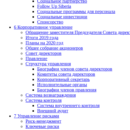
Социальное партнерство
Follow Up Siberia
Социальные программы для персонала
Социальные инвестиции
Спонсорство
6
Корпоративное управление
Обращение заместителя Председателя Совета дирек
Итоги 2019 года
Планы на 2020 год
Общее собрание акционеров
Совет директоров
Правление
Структура управления
Биографии членов совета директоров
Комитеты совета директоров
Корпоративный секретарь
Исполнительные органы
Биографии членов правления
Система вознаграждения
Система контроля
Система внутреннего контроля
Внешний аудит
7
Управление рисками
Риск-менеджмент
Ключевые риски