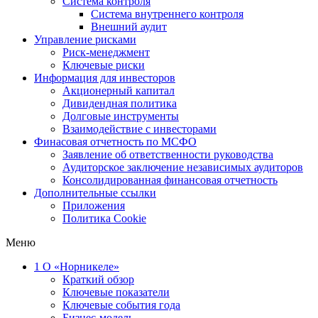
Система контроля
Система внутреннего контроля
Внешний аудит
Управление рисками
Риск-менеджмент
Ключевые риски
Информация для инвесторов
Акционерный капитал
Дивидендная политика
Долговые инструменты
Взаимодействие с инвеcторами
Финасовая отчетность по МСФО
Заявление об ответственности руководства
Аудиторское заключение независимых аудиторов
Консолидированная финансовая отчетность
Дополнительные ссылки
Приложения
Политика Cookie
Меню
1
О «Норникеле»
Краткий обзор
Ключевые показатели
Ключевые события года
Бизнес-модель