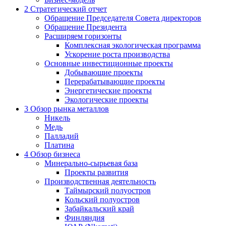
2
Стратегический отчет
Обращение Председателя Совета директоров
Обращение Президента
Расширяем горизонты
Комплексная экологическая программа
Ускорение роста производства
Основные инвестиционные проекты
Добывающие проекты
Перерабатывающие проекты
Энергетические проекты
Экологические проекты
3
Обзор рынка металлов
Никель
Медь
Палладий
Платина
4
Обзор бизнеса
Минерально-сырьевая база
Проекты развития
Производственная деятельность
Таймырский полуостров
Кольский полуостров
Забайкальский край
Финляндия