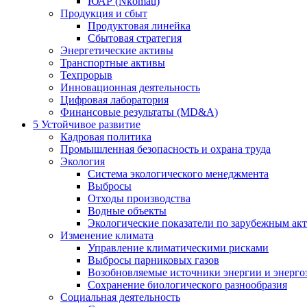
ЮАР (Nkomati)
Продукция и сбыт
Продуктовая линейка
Сбытовая стратегия
Энергетические активы
Транспортные активы
Техпрорыв
Инновационная деятельность
Цифровая лаборатория
Финансовые результаты (MD&A)
5
Устойчивое развитие
Кадровая политика
Промышленная безопасность и охрана труда
Экология
Система экологического менеджмента
Выбросы
Отходы производства
Водные объекты
Экологические показатели по зарубежным ак
Изменение климата
Управление климатическими рисками
Выбросы парниковых газов
Возобновляемые источники энергии и энерго
Сохранение биологического разнообразия
Социальная деятельность