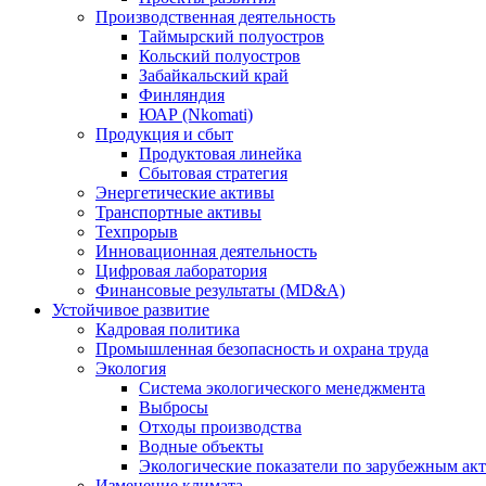
Производственная деятельность
Таймырский полуостров
Кольский полуостров
Забайкальский край
Финляндия
ЮАР (Nkomati)
Продукция и сбыт
Продуктовая линейка
Сбытовая стратегия
Энергетические активы
Транспортные активы
Техпрорыв
Инновационная деятельность
Цифровая лаборатория
Финансовые результаты (MD&A)
Устойчивое развитие
Кадровая политика
Промышленная безопасность и охрана труда
Экология
Система экологического менеджмента
Выбросы
Отходы производства
Водные объекты
Экологические показатели по зарубежным ак
Изменение климата