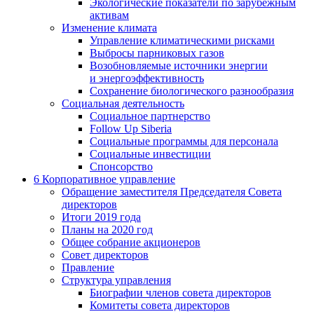
Экологические показатели по зарубежным
активам
Изменение климата
Управление климатическими рисками
Выбросы парниковых газов
Возобновляемые источники энергии
и энергоэффективность
Сохранение биологического разнообразия
Социальная деятельность
Социальное партнерство
Follow Up Siberia
Социальные программы для персонала
Социальные инвестиции
Спонсорство
6
Корпоративное управление
Обращение заместителя Председателя Совета
директоров
Итоги 2019 года
Планы на 2020 год
Общее собрание акционеров
Совет директоров
Правление
Структура управления
Биографии членов совета директоров
Комитеты совета директоров