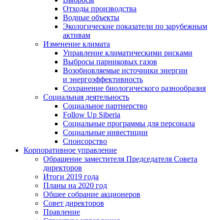
Отходы производства
Водные объекты
Экологические показатели по зарубежным
активам
Изменение климата
Управление климатическими рисками
Выбросы парниковых газов
Возобновляемые источники энергии
и энергоэффективность
Сохранение биологического разнообразия
Социальная деятельность
Социальное партнерство
Follow Up Siberia
Социальные программы для персонала
Социальные инвестиции
Спонсорство
Корпоративное управление
Обращение заместителя Председателя Совета
директоров
Итоги 2019 года
Планы на 2020 год
Общее собрание акционеров
Совет директоров
Правление