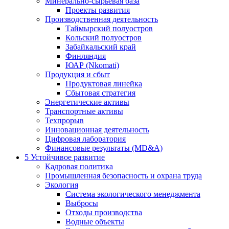
Минерально-сырьевая база
Проекты развития
Производственная деятельность
Таймырский полуостров
Кольский полуостров
Забайкальский край
Финляндия
ЮАР (Nkomati)
Продукция и сбыт
Продуктовая линейка
Сбытовая стратегия
Энергетические активы
Транспортные активы
Техпрорыв
Инновационная деятельность
Цифровая лаборатория
Финансовые результаты (MD&A)
5
Устойчивое развитие
Кадровая политика
Промышленная безопасность и охрана труда
Экология
Система экологического менеджмента
Выбросы
Отходы производства
Водные объекты