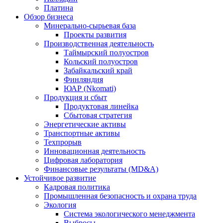
Платина
Обзор бизнеса
Минерально-сырьевая база
Проекты развития
Производственная деятельность
Таймырский полуостров
Кольский полуостров
Забайкальский край
Финляндия
ЮАР (Nkomati)
Продукция и сбыт
Продуктовая линейка
Сбытовая стратегия
Энергетические активы
Транспортные активы
Техпрорыв
Инновационная деятельность
Цифровая лаборатория
Финансовые результаты (MD&A)
Устойчивое развитие
Кадровая политика
Промышленная безопасность и охрана труда
Экология
Система экологического менеджмента
Выбросы