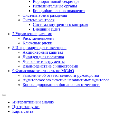
Корпоративный секретарь
Исполнительные органы
Биографии членов правления
Система вознаграждения
Система контроля
Система внутреннего контроля
Внешний аудит
7
Управление рисками
Риск-менеджмент
Ключевые риски
8
Информация для инвесторов
Акционерный капитал
Дивидендная политика
Долговые инструменты
Взаимодействие с инвеcторами
9
Финасовая отчетность по МСФО
Заявление об ответственности руководства
Аудиторское заключение независимых аудиторов
Консолидированная финансовая отчетность
Интерактивный анализ
Центр загрузки
Карта сайта