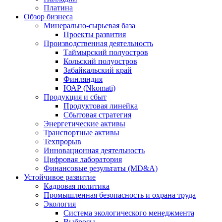
Платина
Обзор бизнеса
Минерально-сырьевая база
Проекты развития
Производственная деятельность
Таймырский полуостров
Кольский полуостров
Забайкальский край
Финляндия
ЮАР (Nkomati)
Продукция и сбыт
Продуктовая линейка
Сбытовая стратегия
Энергетические активы
Транспортные активы
Техпрорыв
Инновационная деятельность
Цифровая лаборатория
Финансовые результаты (MD&A)
Устойчивое развитие
Кадровая политика
Промышленная безопасность и охрана труда
Экология
Система экологического менеджмента
Выбросы