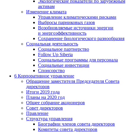
Экологические показатели по зарубежным
активам
Изменение климата
Управление климатическими рисками
Выбросы парниковых газов
Возобновляемые источники энергии
и энергоэффективность
Сохранение биологического разнообразия
Социальная деятельность
Социальное партнерство
Follow Up Siberia
Социальные программы для персонала
Социальные инвестиции
Спонсорство
6
Корпоративное управление
Обращение заместителя Председателя Совета
директоров
Итоги 2019 года
Планы на 2020 год
Общее собрание акционеров
Совет директоров
Правление
Структура управления
Биографии членов совета директоров
Комитеты совета директоров