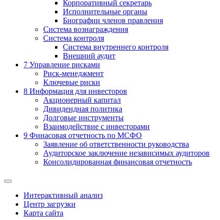
Корпоративный секретарь
Исполнительные органы
Биографии членов правления
Система вознаграждения
Система контроля
Система внутреннего контроля
Внешний аудит
7
Управление рисками
Риск-менеджмент
Ключевые риски
8
Информация для инвесторов
Акционерный капитал
Дивидендная политика
Долговые инструменты
Взаимодействие с инвеcторами
9
Финасовая отчетность по МСФО
Заявление об ответственности руководства
Аудиторское заключение независимых аудиторов
Консолидированная финансовая отчетность
Интерактивный анализ
Центр загрузки
Карта сайта