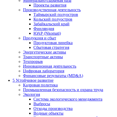
Минерально-сырьевая база
Проекты развития
Производственная деятельность
Таймырский полуостров
Кольский полуостров
Забайкальский край
Финляндия
ЮАР (Nkomati)
Продукция и сбыт
Продуктовая линейка
Сбытовая стратегия
Энергетические активы
Транспортные активы
Техпрорыв
Инновационная деятельность
Цифровая лаборатория
Финансовые результаты (MD&A)
5
Устойчивое развитие
Кадровая политика
Промышленная безопасность и охрана труда
Экология
Система экологического менеджмента
Выбросы
Отходы производства
Водные объекты