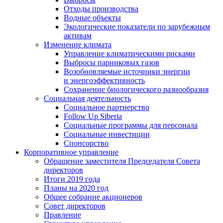
Отходы производства
Водные объекты
Экологические показатели по зарубежным
активам
Изменение климата
Управление климатическими рисками
Выбросы парниковых газов
Возобновляемые источники энергии
и энергоэффективность
Сохранение биологического разнообразия
Социальная деятельность
Социальное партнерство
Follow Up Siberia
Социальные программы для персонала
Социальные инвестиции
Спонсорство
Корпоративное управление
Обращение заместителя Председателя Совета
директоров
Итоги 2019 года
Планы на 2020 год
Общее собрание акционеров
Совет директоров
Правление