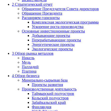
2
Стратегический отчет
Обращение Председателя Совета директоров
Обращение Президента
Расширяем горизонты
Комплексная экологическая программа
Ускорение роста производства
Основные инвестиционные проекты
Добывающие проекты
Перерабатывающие проекты
Энергетические проекты
Экологические проекты
3
Обзор рынка металлов
Никель
Медь
Палладий
Платина
4
Обзор бизнеса
Минерально-сырьевая база
Проекты развития
Производственная деятельность
Таймырский полуостров
Кольский полуостров
Забайкальский край
Финляндия