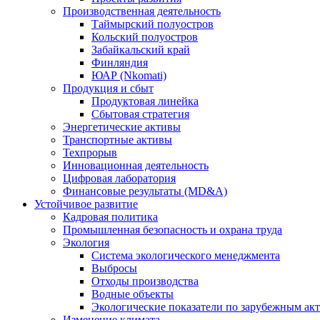
Производственная деятельность
Таймырский полуостров
Кольский полуостров
Забайкальский край
Финляндия
ЮАР (Nkomati)
Продукция и сбыт
Продуктовая линейка
Сбытовая стратегия
Энергетические активы
Транспортные активы
Техпрорыв
Инновационная деятельность
Цифровая лаборатория
Финансовые результаты (MD&A)
Устойчивое развитие
Кадровая политика
Промышленная безопасность и охрана труда
Экология
Система экологического менеджмента
Выбросы
Отходы производства
Водные объекты
Экологические показатели по зарубежным ак
Изменение климата