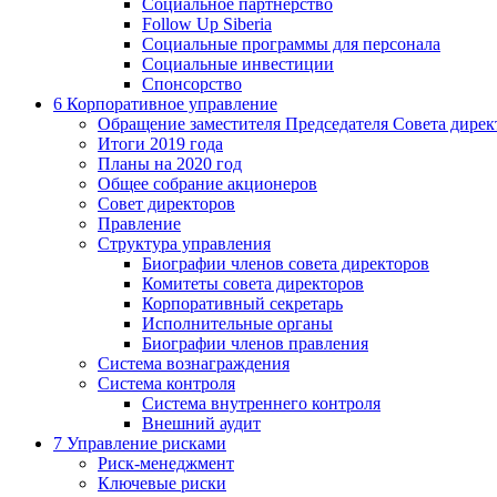
Социальное партнерство
Follow Up Siberia
Социальные программы для персонала
Социальные инвестиции
Спонсорство
6
Корпоративное управление
Обращение заместителя Председателя Совета дирек
Итоги 2019 года
Планы на 2020 год
Общее собрание акционеров
Совет директоров
Правление
Структура управления
Биографии членов совета директоров
Комитеты совета директоров
Корпоративный секретарь
Исполнительные органы
Биографии членов правления
Система вознаграждения
Система контроля
Система внутреннего контроля
Внешний аудит
7
Управление рисками
Риск-менеджмент
Ключевые риски