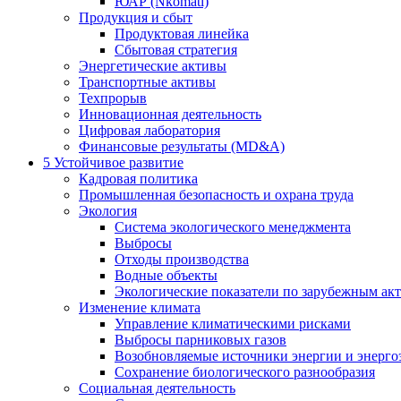
ЮАР (Nkomati)
Продукция и сбыт
Продуктовая линейка
Сбытовая стратегия
Энергетические активы
Транспортные активы
Техпрорыв
Инновационная деятельность
Цифровая лаборатория
Финансовые результаты (MD&A)
5
Устойчивое развитие
Кадровая политика
Промышленная безопасность и охрана труда
Экология
Система экологического менеджмента
Выбросы
Отходы производства
Водные объекты
Экологические показатели по зарубежным ак
Изменение климата
Управление климатическими рисками
Выбросы парниковых газов
Возобновляемые источники энергии и энерго
Сохранение биологического разнообразия
Социальная деятельность