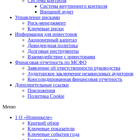
Система контроля
Система внутреннего контроля
Внешний аудит
Управление рисками
Риск-менеджмент
Ключевые риски
Информация для инвесторов
Акционерный капитал
Дивидендная политика
Долговые инструменты
Взаимодействие с инвеcторами
Финасовая отчетность по МСФО
Заявление об ответственности руководства
Аудиторское заключение независимых аудиторов
Консолидированная финансовая отчетность
Дополнительные ссылки
Приложения
Политика Cookie
Меню
1
О «Норникеле»
Краткий обзор
Ключевые показатели
Ключевые события года
Бизнес-модель