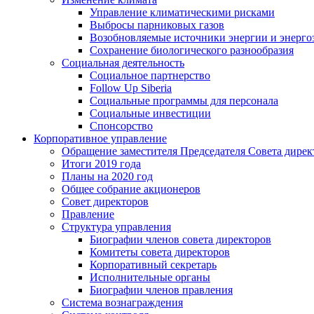
Управление климатическими рисками
Выбросы парниковых газов
Возобновляемые источники энергии и энерго
Сохранение биологического разнообразия
Социальная деятельность
Социальное партнерство
Follow Up Siberia
Социальные программы для персонала
Социальные инвестиции
Спонсорство
Корпоративное управление
Обращение заместителя Председателя Совета дирек
Итоги 2019 года
Планы на 2020 год
Общее собрание акционеров
Совет директоров
Правление
Структура управления
Биографии членов совета директоров
Комитеты совета директоров
Корпоративный секретарь
Исполнительные органы
Биографии членов правления
Система вознаграждения