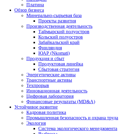
Платина
Обзор бизнеса
Минерально-сырьевая база
Проекты развития
Производственная деятельность
Таймырский полуостров
Кольский полуостров
Забайкальский край
Финляндия
ЮАР (Nkomati)
Продукция и сбыт
Продуктовая линейка
Сбытовая стратегия
Энергетические активы
Транспортные активы
Техпрорыв
Инновационная деятельность
Цифровая лаборатория
Финансовые результаты (MD&A)
Устойчивое развитие
Кадровая политика
Промышленная безопасность и охрана труда
Экология
Система экологического менеджмента
Выбросы