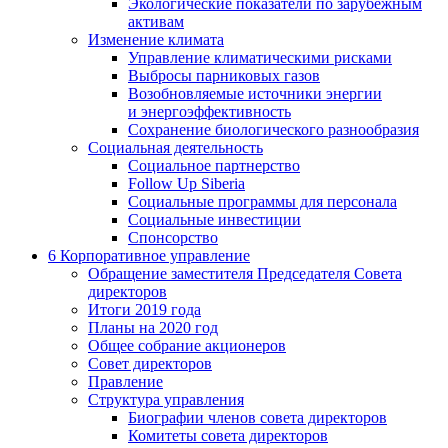
Экологические показатели по зарубежным
активам
Изменение климата
Управление климатическими рисками
Выбросы парниковых газов
Возобновляемые источники энергии
и энергоэффективность
Сохранение биологического разнообразия
Социальная деятельность
Социальное партнерство
Follow Up Siberia
Социальные программы для персонала
Социальные инвестиции
Спонсорство
6
Корпоративное управление
Обращение заместителя Председателя Совета
директоров
Итоги 2019 года
Планы на 2020 год
Общее собрание акционеров
Совет директоров
Правление
Структура управления
Биографии членов совета директоров
Комитеты совета директоров