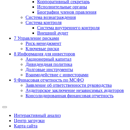
Корпоративный секретарь
Исполнительные органы
Биографии членов правления
Система вознаграждения
Система контроля
Система внутреннего контроля
Внешний аудит
7
Управление рисками
Риск-менеджмент
Ключевые риски
8
Информация для инвесторов
Акционерный капитал
Дивидендная политика
Долговые инструменты
Взаимодействие с инвеcторами
9
Финасовая отчетность по МСФО
Заявление об ответственности руководства
Аудиторское заключение независимых аудиторов
Консолидированная финансовая отчетность
Интерактивный анализ
Центр загрузки
Карта сайта