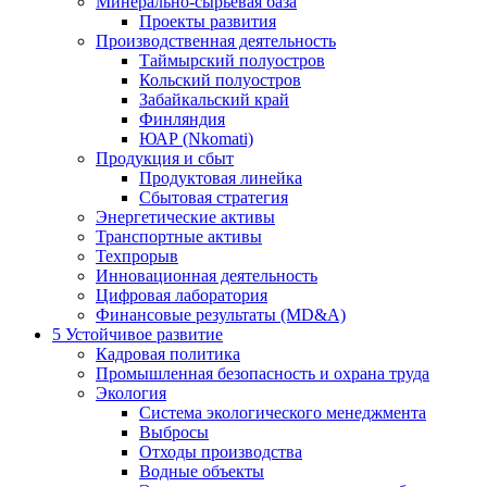
Минерально-сырьевая база
Проекты развития
Производственная деятельность
Таймырский полуостров
Кольский полуостров
Забайкальский край
Финляндия
ЮАР (Nkomati)
Продукция и сбыт
Продуктовая линейка
Сбытовая стратегия
Энергетические активы
Транспортные активы
Техпрорыв
Инновационная деятельность
Цифровая лаборатория
Финансовые результаты (MD&A)
5
Устойчивое развитие
Кадровая политика
Промышленная безопасность и охрана труда
Экология
Система экологического менеджмента
Выбросы
Отходы производства
Водные объекты