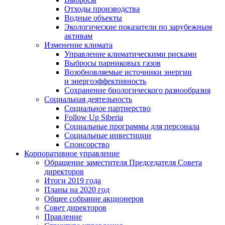
Отходы производства
Водные объекты
Экологические показатели по зарубежным
активам
Изменение климата
Управление климатическими рисками
Выбросы парниковых газов
Возобновляемые источники энергии
и энергоэффективность
Сохранение биологического разнообразия
Социальная деятельность
Социальное партнерство
Follow Up Siberia
Социальные программы для персонала
Социальные инвестиции
Спонсорство
Корпоративное управление
Обращение заместителя Председателя Совета
директоров
Итоги 2019 года
Планы на 2020 год
Общее собрание акционеров
Совет директоров
Правление