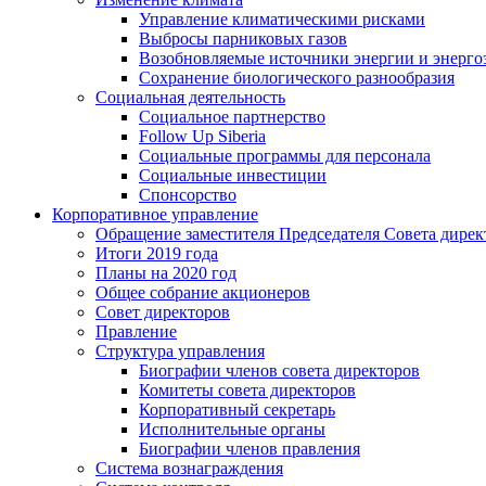
Управление климатическими рисками
Выбросы парниковых газов
Возобновляемые источники энергии и энерго
Сохранение биологического разнообразия
Социальная деятельность
Социальное партнерство
Follow Up Siberia
Социальные программы для персонала
Социальные инвестиции
Спонсорство
Корпоративное управление
Обращение заместителя Председателя Совета дирек
Итоги 2019 года
Планы на 2020 год
Общее собрание акционеров
Совет директоров
Правление
Структура управления
Биографии членов совета директоров
Комитеты совета директоров
Корпоративный секретарь
Исполнительные органы
Биографии членов правления
Система вознаграждения