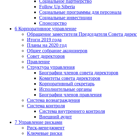
Социальное партнерство
Follow Up Siberia
Социальные программы для персонала
Социальные инвестиции
Спонсорство
6
Корпоративное управление
Обращение заместителя Председателя Совета дирек
Итоги 2019 года
Планы на 2020 год
Общее собрание акционеров
Совет директоров
Правление
Структура управления
Биографии членов совета директоров
Комитеты совета директоров
Корпоративный секретарь
Исполнительные органы
Биографии членов правления
Система вознаграждения
Система контроля
Система внутреннего контроля
Внешний аудит
7
Управление рисками
Риск-менеджмент
Ключевые риски