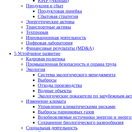
ЮАР (Nkomati)
Продукция и сбыт
Продуктовая линейка
Сбытовая стратегия
Энергетические активы
Транспортные активы
Техпрорыв
Инновационная деятельность
Цифровая лаборатория
Финансовые результаты (MD&A)
5
Устойчивое развитие
Кадровая политика
Промышленная безопасность и охрана труда
Экология
Система экологического менеджмента
Выбросы
Отходы производства
Водные объекты
Экологические показатели по зарубежным ак
Изменение климата
Управление климатическими рисками
Выбросы парниковых газов
Возобновляемые источники энергии и энерго
Сохранение биологического разнообразия
Социальная деятельность