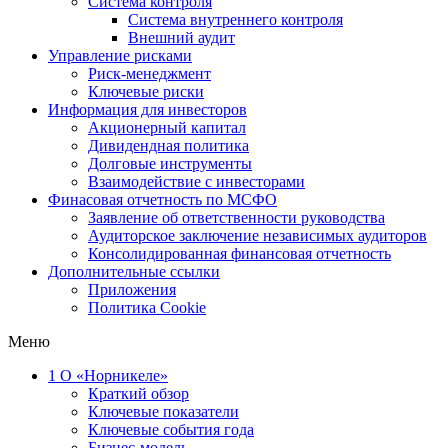
Система контроля
Система внутреннего контроля
Внешний аудит
Управление рисками
Риск-менеджмент
Ключевые риски
Информация для инвесторов
Акционерный капитал
Дивидендная политика
Долговые инструменты
Взаимодействие с инвеcторами
Финасовая отчетность по МСФО
Заявление об ответственности руководства
Аудиторское заключение независимых аудиторов
Консолидированная финансовая отчетность
Дополнительные ссылки
Приложения
Политика Cookie
Меню
1
О «Норникеле»
Краткий обзор
Ключевые показатели
Ключевые события года
Бизнес-модель