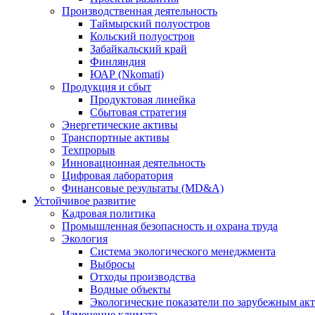
Производственная деятельность
Таймырский полуостров
Кольский полуостров
Забайкальский край
Финляндия
ЮАР (Nkomati)
Продукция и сбыт
Продуктовая линейка
Сбытовая стратегия
Энергетические активы
Транспортные активы
Техпрорыв
Инновационная деятельность
Цифровая лаборатория
Финансовые результаты (MD&A)
Устойчивое развитие
Кадровая политика
Промышленная безопасность и охрана труда
Экология
Система экологического менеджмента
Выбросы
Отходы производства
Водные объекты
Экологические показатели по зарубежным ак
Изменение климата