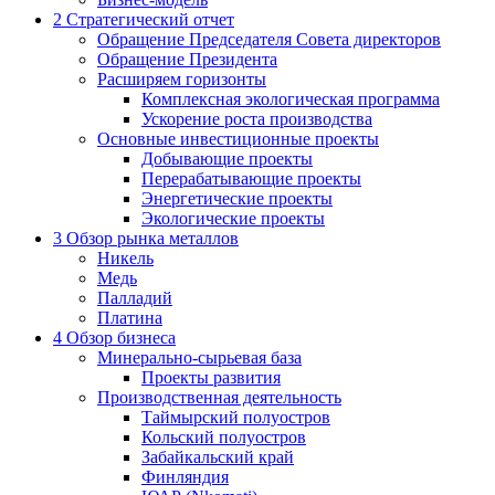
2
Стратегический отчет
Обращение Председателя Совета директоров
Обращение Президента
Расширяем горизонты
Комплексная экологическая программа
Ускорение роста производства
Основные инвестиционные проекты
Добывающие проекты
Перерабатывающие проекты
Энергетические проекты
Экологические проекты
3
Обзор рынка металлов
Никель
Медь
Палладий
Платина
4
Обзор бизнеса
Минерально-сырьевая база
Проекты развития
Производственная деятельность
Таймырский полуостров
Кольский полуостров
Забайкальский край
Финляндия