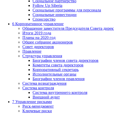
Социальное партнерство
Follow Up Siberia
Социальные программы для персонала
Социальные инвестиции
Спонсорство
6
Корпоративное управление
Обращение заместителя Председателя Совета дирек
Итоги 2019 года
Планы на 2020 год
Общее собрание акционеров
Совет директоров
Правление
Структура управления
Биографии членов совета директоров
Комитеты совета директоров
Корпоративный секретарь
Исполнительные органы
Биографии членов правления
Система вознаграждения
Система контроля
Система внутреннего контроля
Внешний аудит
7
Управление рисками
Риск-менеджмент
Ключевые риски