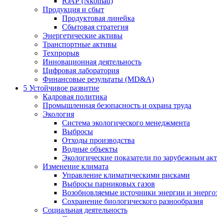
ЮАР (Nkomati)
Продукция и сбыт
Продуктовая линейка
Сбытовая стратегия
Энергетические активы
Транспортные активы
Техпрорыв
Инновационная деятельность
Цифровая лаборатория
Финансовые результаты (MD&A)
5
Устойчивое развитие
Кадровая политика
Промышленная безопасность и охрана труда
Экология
Система экологического менеджмента
Выбросы
Отходы производства
Водные объекты
Экологические показатели по зарубежным ак
Изменение климата
Управление климатическими рисками
Выбросы парниковых газов
Возобновляемые источники энергии и энерго
Сохранение биологического разнообразия
Социальная деятельность