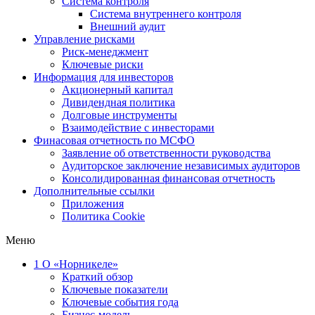
Система контроля
Система внутреннего контроля
Внешний аудит
Управление рисками
Риск-менеджмент
Ключевые риски
Информация для инвесторов
Акционерный капитал
Дивидендная политика
Долговые инструменты
Взаимодействие с инвеcторами
Финасовая отчетность по МСФО
Заявление об ответственности руководства
Аудиторское заключение независимых аудиторов
Консолидированная финансовая отчетность
Дополнительные ссылки
Приложения
Политика Cookie
Меню
1
О «Норникеле»
Краткий обзор
Ключевые показатели
Ключевые события года
Бизнес-модель