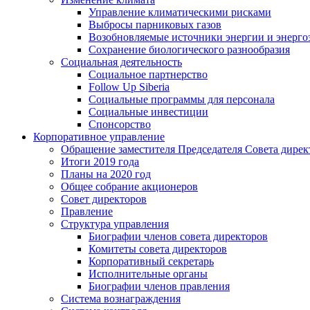
Управление климатическими рисками
Выбросы парниковых газов
Возобновляемые источники энергии и энерго
Сохранение биологического разнообразия
Социальная деятельность
Социальное партнерство
Follow Up Siberia
Социальные программы для персонала
Социальные инвестиции
Спонсорство
Корпоративное управление
Обращение заместителя Председателя Совета дирек
Итоги 2019 года
Планы на 2020 год
Общее собрание акционеров
Совет директоров
Правление
Структура управления
Биографии членов совета директоров
Комитеты совета директоров
Корпоративный секретарь
Исполнительные органы
Биографии членов правления
Система вознаграждения