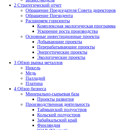
2
Стратегический отчет
Обращение Председателя Совета директоров
Обращение Президента
Расширяем горизонты
Комплексная экологическая программа
Ускорение роста производства
Основные инвестиционные проекты
Добывающие проекты
Перерабатывающие проекты
Энергетические проекты
Экологические проекты
3
Обзор рынка металлов
Никель
Медь
Палладий
Платина
4
Обзор бизнеса
Минерально-сырьевая база
Проекты развития
Производственная деятельность
Таймырский полуостров
Кольский полуостров
Забайкальский край
Финляндия