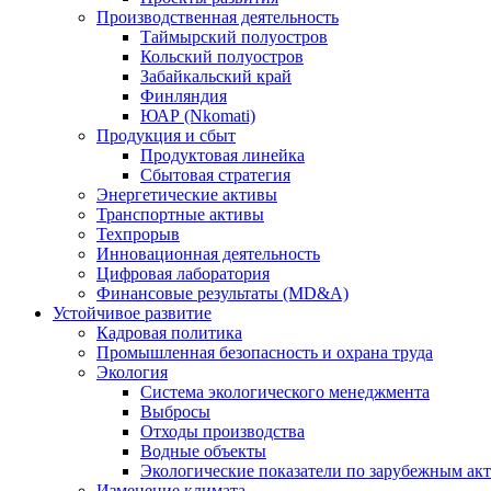
Производственная деятельность
Таймырский полуостров
Кольский полуостров
Забайкальский край
Финляндия
ЮАР (Nkomati)
Продукция и сбыт
Продуктовая линейка
Сбытовая стратегия
Энергетические активы
Транспортные активы
Техпрорыв
Инновационная деятельность
Цифровая лаборатория
Финансовые результаты (MD&A)
Устойчивое развитие
Кадровая политика
Промышленная безопасность и охрана труда
Экология
Система экологического менеджмента
Выбросы
Отходы производства
Водные объекты
Экологические показатели по зарубежным ак
Изменение климата