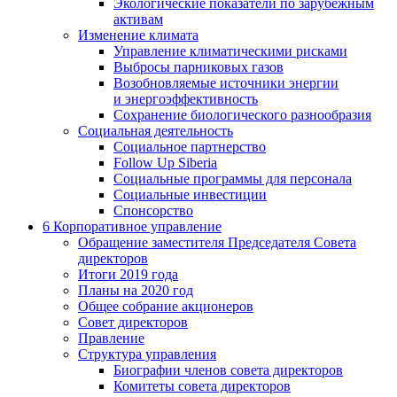
Экологические показатели по зарубежным
активам
Изменение климата
Управление климатическими рисками
Выбросы парниковых газов
Возобновляемые источники энергии
и энергоэффективность
Сохранение биологического разнообразия
Социальная деятельность
Социальное партнерство
Follow Up Siberia
Социальные программы для персонала
Социальные инвестиции
Спонсорство
6
Корпоративное управление
Обращение заместителя Председателя Совета
директоров
Итоги 2019 года
Планы на 2020 год
Общее собрание акционеров
Совет директоров
Правление
Структура управления
Биографии членов совета директоров
Комитеты совета директоров