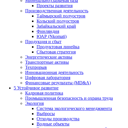
Минерально-сырьевая база
Проекты развития
Производственная деятельность
Таймырский полуостров
Кольский полуостров
Забайкальский край
Финляндия
ЮАР (Nkomati)
Продукция и сбыт
Продуктовая линейка
Сбытовая стратегия
Энергетические активы
Транспортные активы
Техпрорыв
Инновационная деятельность
Цифровая лаборатория
Финансовые результаты (MD&A)
5
Устойчивое развитие
Кадровая политика
Промышленная безопасность и охрана труда
Экология
Система экологического менеджмента
Выбросы
Отходы производства
Водные объекты