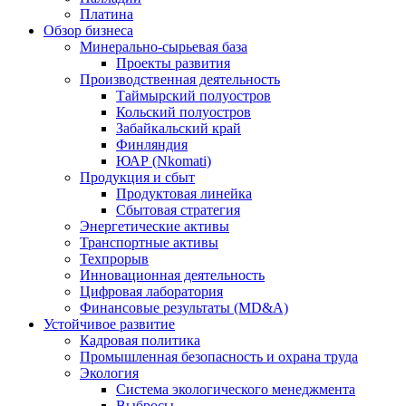
Платина
Обзор бизнеса
Минерально-сырьевая база
Проекты развития
Производственная деятельность
Таймырский полуостров
Кольский полуостров
Забайкальский край
Финляндия
ЮАР (Nkomati)
Продукция и сбыт
Продуктовая линейка
Сбытовая стратегия
Энергетические активы
Транспортные активы
Техпрорыв
Инновационная деятельность
Цифровая лаборатория
Финансовые результаты (MD&A)
Устойчивое развитие
Кадровая политика
Промышленная безопасность и охрана труда
Экология
Система экологического менеджмента
Выбросы