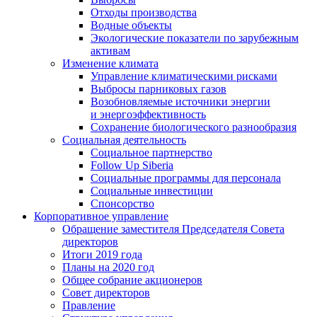
Отходы производства
Водные объекты
Экологические показатели по зарубежным
активам
Изменение климата
Управление климатическими рисками
Выбросы парниковых газов
Возобновляемые источники энергии
и энергоэффективность
Сохранение биологического разнообразия
Социальная деятельность
Социальное партнерство
Follow Up Siberia
Социальные программы для персонала
Социальные инвестиции
Спонсорство
Корпоративное управление
Обращение заместителя Председателя Совета
директоров
Итоги 2019 года
Планы на 2020 год
Общее собрание акционеров
Совет директоров
Правление