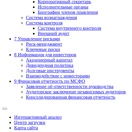
Корпоративный секретарь
Исполнительные органы
Биографии членов правления
Система вознаграждения
Система контроля
Система внутреннего контроля
Внешний аудит
7
Управление рисками
Риск-менеджмент
Ключевые риски
8
Информация для инвесторов
Акционерный капитал
Дивидендная политика
Долговые инструменты
Взаимодействие с инвеcторами
9
Финасовая отчетность по МСФО
Заявление об ответственности руководства
Аудиторское заключение независимых аудиторов
Консолидированная финансовая отчетность
Интерактивный анализ
Центр загрузки
Карта сайта