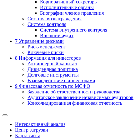
Корпоративный секретарь
Исполнительные органы
Биографии членов правления
Система вознаграждения
Система контроля
Система внутреннего контроля
Внешний аудит
7
Управление рисками
Риск-менеджмент
Ключевые риски
8
Информация для инвесторов
Акционерный капитал
Дивидендная политика
Долговые инструменты
Взаимодействие с инвеcторами
9
Финасовая отчетность по МСФО
Заявление об ответственности руководства
Аудиторское заключение независимых аудиторов
Консолидированная финансовая отчетность
Интерактивный анализ
Центр загрузки
Карта сайта