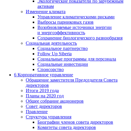
Экологические показатели по зарубежным
активам
Изменение климата
Управление климатическими рисками
Выбросы парниковых газов
Возобновляемые источники энергии
и энергоэффективность
Сохранение биологического разнообразия
Социальная деятельность
Социальное партнерство
Follow Up Siberia
Социальные программы для персонала
Социальные инвестиции
Спонсорство
6
Корпоративное управление
Обращение заместителя Председателя Совета
директоров
Итоги 2019 года
Планы на 2020 год
Общее собрание акционеров
Совет директоров
Правление
Структура управления
Биографии членов совета директоров
Комитеты совета директоров