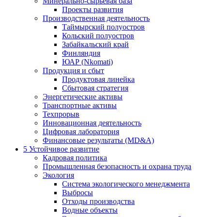
Минерально-сырьевая база
Проекты развития
Производственная деятельность
Таймырский полуостров
Кольский полуостров
Забайкальский край
Финляндия
ЮАР (Nkomati)
Продукция и сбыт
Продуктовая линейка
Сбытовая стратегия
Энергетические активы
Транспортные активы
Техпрорыв
Инновационная деятельность
Цифровая лаборатория
Финансовые результаты (MD&A)
5
Устойчивое развитие
Кадровая политика
Промышленная безопасность и охрана труда
Экология
Система экологического менеджмента
Выбросы
Отходы производства
Водные объекты