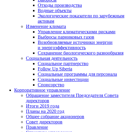
Отходы производства
Водные объекты
Экологические показатели по зарубежным
активам
Изменение климата
Управление климатическими рисками
Выбросы парниковых газов
Возобновляемые источники энергии
и энергоэффективность
Сохранение биологического разнообразия
Социальная деятельность
Социальное партнерство
Follow Up Siberia
Социальные программы для персонала
Социальные инвестиции
Спонсорство
Корпоративное управление
Обращение заместителя Председателя Совета
директоров
Итоги 2019 года
Планы на 2020 год
Общее собрание акционеров
Совет директоров
Правление