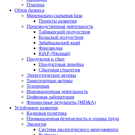
Платина
Обзор бизнеса
Минерально-сырьевая база
Проекты развития
Производственная деятельность
Таймырский полуостров
Кольский полуостров
Забайкальский край
Финляндия
ЮАР (Nkomati)
Продукция и сбыт
Продуктовая линейка
Сбытовая стратегия
Энергетические активы
Транспортные активы
Техпрорыв
Инновационная деятельность
Цифровая лаборатория
Финансовые результаты (MD&A)
Устойчивое развитие
Кадровая политика
Промышленная безопасность и охрана труда
Экология
Система экологического менеджмента
Выбросы