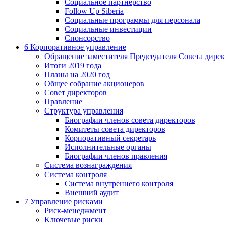
Социальное партнерство
Follow Up Siberia
Социальные программы для персонала
Социальные инвестиции
Спонсорство
6
Корпоративное управление
Обращение заместителя Председателя Совета дирек
Итоги 2019 года
Планы на 2020 год
Общее собрание акционеров
Совет директоров
Правление
Структура управления
Биографии членов совета директоров
Комитеты совета директоров
Корпоративный секретарь
Исполнительные органы
Биографии членов правления
Система вознаграждения
Система контроля
Система внутреннего контроля
Внешний аудит
7
Управление рисками
Риск-менеджмент
Ключевые риски