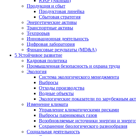
ЮАР (Nkomati)
Продукция и сбыт
Продуктовая линейка
Сбытовая стратегия
Энергетические активы
Транспортные активы
Техпрорыв
Инновационная деятельность
Цифровая лаборатория
Финансовые результаты (MD&A)
5
Устойчивое развитие
Кадровая политика
Промышленная безопасность и охрана труда
Экология
Система экологического менеджмента
Выбросы
Отходы производства
Водные объекты
Экологические показатели по зарубежным ак
Изменение климата
Управление климатическими рисками
Выбросы парниковых газов
Возобновляемые источники энергии и энерго
Сохранение биологического разнообразия
Социальная деятельность