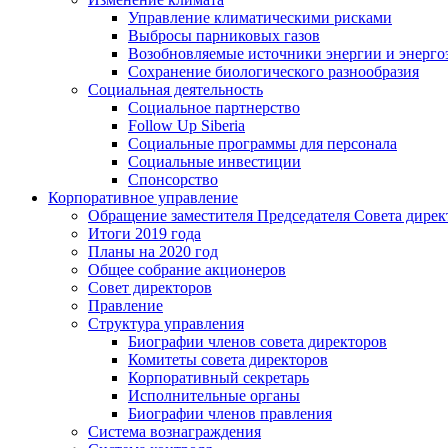
Управление климатическими рисками
Выбросы парниковых газов
Возобновляемые источники энергии и энерго
Сохранение биологического разнообразия
Социальная деятельность
Социальное партнерство
Follow Up Siberia
Социальные программы для персонала
Социальные инвестиции
Спонсорство
Корпоративное управление
Обращение заместителя Председателя Совета дирек
Итоги 2019 года
Планы на 2020 год
Общее собрание акционеров
Совет директоров
Правление
Структура управления
Биографии членов совета директоров
Комитеты совета директоров
Корпоративный секретарь
Исполнительные органы
Биографии членов правления
Система вознаграждения