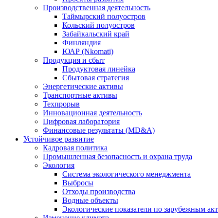
Производственная деятельность
Таймырский полуостров
Кольский полуостров
Забайкальский край
Финляндия
ЮАР (Nkomati)
Продукция и сбыт
Продуктовая линейка
Сбытовая стратегия
Энергетические активы
Транспортные активы
Техпрорыв
Инновационная деятельность
Цифровая лаборатория
Финансовые результаты (MD&A)
Устойчивое развитие
Кадровая политика
Промышленная безопасность и охрана труда
Экология
Система экологического менеджмента
Выбросы
Отходы производства
Водные объекты
Экологические показатели по зарубежным ак
Изменение климата