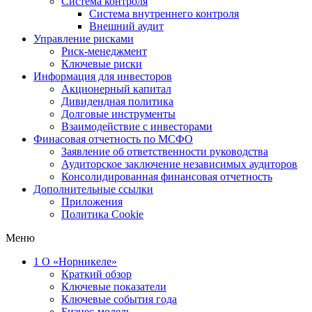
Система контроля
Система внутреннего контроля
Внешний аудит
Управление рисками
Риск-менеджмент
Ключевые риски
Информация для инвесторов
Акционерный капитал
Дивидендная политика
Долговые инструменты
Взаимодействие с инвеcторами
Финасовая отчетность по МСФО
Заявление об ответственности руководства
Аудиторское заключение независимых аудиторов
Консолидированная финансовая отчетность
Дополнительные ссылки
Приложения
Политика Cookie
Меню
1
О «Норникеле»
Краткий обзор
Ключевые показатели
Ключевые события года
Бизнес-модель