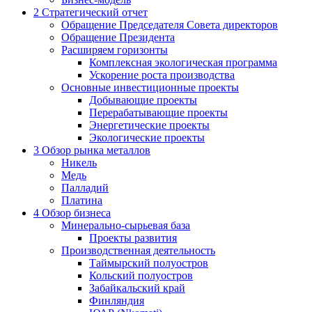
2
Стратегический отчет
Обращение Председателя Совета директоров
Обращение Президента
Расширяем горизонты
Комплексная экологическая программа
Ускорение роста производства
Основные инвестиционные проекты
Добывающие проекты
Перерабатывающие проекты
Энергетические проекты
Экологические проекты
3
Обзор рынка металлов
Никель
Медь
Палладий
Платина
4
Обзор бизнеса
Минерально-сырьевая база
Проекты развития
Производственная деятельность
Таймырский полуостров
Кольский полуостров
Забайкальский край
Финляндия