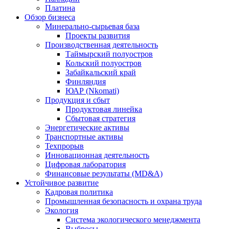
Платина
Обзор бизнеса
Минерально-сырьевая база
Проекты развития
Производственная деятельность
Таймырский полуостров
Кольский полуостров
Забайкальский край
Финляндия
ЮАР (Nkomati)
Продукция и сбыт
Продуктовая линейка
Сбытовая стратегия
Энергетические активы
Транспортные активы
Техпрорыв
Инновационная деятельность
Цифровая лаборатория
Финансовые результаты (MD&A)
Устойчивое развитие
Кадровая политика
Промышленная безопасность и охрана труда
Экология
Система экологического менеджмента
Выбросы