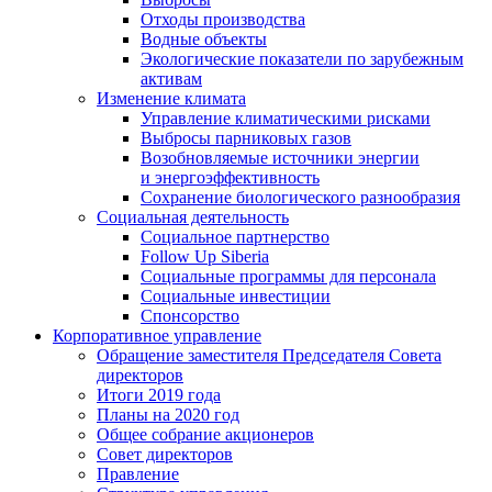
Отходы производства
Водные объекты
Экологические показатели по зарубежным
активам
Изменение климата
Управление климатическими рисками
Выбросы парниковых газов
Возобновляемые источники энергии
и энергоэффективность
Сохранение биологического разнообразия
Социальная деятельность
Социальное партнерство
Follow Up Siberia
Социальные программы для персонала
Социальные инвестиции
Спонсорство
Корпоративное управление
Обращение заместителя Председателя Совета
директоров
Итоги 2019 года
Планы на 2020 год
Общее собрание акционеров
Совет директоров
Правление