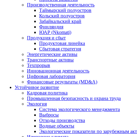
Производственная деятельность
Таймырский полуостров
Кольский полуостров
Забайкальский край
Финляндия
ЮАР (Nkomati)
Продукция и сбыт
Продуктовая линейка
Сбытовая стратегия
Энергетические активы
Транспортные активы
Техпрорыв
Инновационная деятельность
Цифровая лаборатория
Финансовые результаты (MD&A)
Устойчивое развитие
Кадровая политика
Промышленная безопасность и охрана труда
Экология
Система экологического менеджмента
Выбросы
Отходы производства
Водные объекты
Экологические показатели по зарубежным ак
Изменение климата