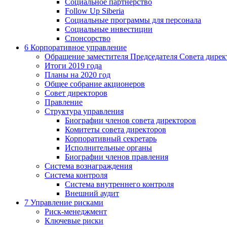
Социальное партнерство
Follow Up Siberia
Социальные программы для персонала
Социальные инвестиции
Спонсорство
6
Корпоративное управление
Обращение заместителя Председателя Совета дирек
Итоги 2019 года
Планы на 2020 год
Общее собрание акционеров
Совет директоров
Правление
Структура управления
Биографии членов совета директоров
Комитеты совета директоров
Корпоративный секретарь
Исполнительные органы
Биографии членов правления
Система вознаграждения
Система контроля
Система внутреннего контроля
Внешний аудит
7
Управление рисками
Риск-менеджмент
Ключевые риски