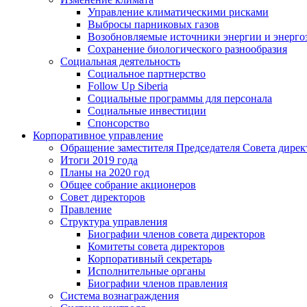
Управление климатическими рисками
Выбросы парниковых газов
Возобновляемые источники энергии и энерго
Сохранение биологического разнообразия
Социальная деятельность
Социальное партнерство
Follow Up Siberia
Социальные программы для персонала
Социальные инвестиции
Спонсорство
Корпоративное управление
Обращение заместителя Председателя Совета дирек
Итоги 2019 года
Планы на 2020 год
Общее собрание акционеров
Совет директоров
Правление
Структура управления
Биографии членов совета директоров
Комитеты совета директоров
Корпоративный секретарь
Исполнительные органы
Биографии членов правления
Система вознаграждения