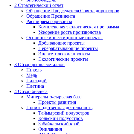
2
Стратегический отчет
Обращение Председателя Совета директоров
Обращение Президента
Расширяем горизонты
Комплексная экологическая программа
Ускорение роста производства
Основные инвестиционные проекты
Добывающие проекты
Перерабатывающие проекты
Энергетические проекты
Экологические проекты
3
Обзор рынка металлов
Никель
Медь
Палладий
Платина
4
Обзор бизнеса
Минерально-сырьевая база
Проекты развития
Производственная деятельность
Таймырский полуостров
Кольский полуостров
Забайкальский край
Финляндия