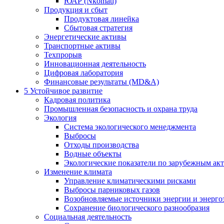
ЮАР (Nkomati)
Продукция и сбыт
Продуктовая линейка
Сбытовая стратегия
Энергетические активы
Транспортные активы
Техпрорыв
Инновационная деятельность
Цифровая лаборатория
Финансовые результаты (MD&A)
5
Устойчивое развитие
Кадровая политика
Промышленная безопасность и охрана труда
Экология
Система экологического менеджмента
Выбросы
Отходы производства
Водные объекты
Экологические показатели по зарубежным ак
Изменение климата
Управление климатическими рисками
Выбросы парниковых газов
Возобновляемые источники энергии и энерго
Сохранение биологического разнообразия
Социальная деятельность