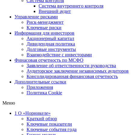
Система контроля
Система внутреннего контроля
Внешний аудит
Управление рисками
Риск-менеджмент
Ключевые риски
Информация для инвесторов
Акционерный капитал
Дивидендная политика
Долговые инструменты
Взаимодействие с инвеcторами
Финасовая отчетность по МСФО
Заявление об ответственности руководства
Аудиторское заключение независимых аудиторов
Консолидированная финансовая отчетность
Дополнительные ссылки
Приложения
Политика Cookie
Меню
1
О «Норникеле»
Краткий обзор
Ключевые показатели
Ключевые события года
Бизнес-модель