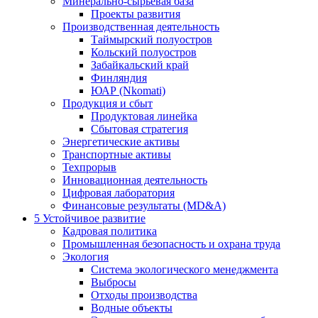
Минерально-сырьевая база
Проекты развития
Производственная деятельность
Таймырский полуостров
Кольский полуостров
Забайкальский край
Финляндия
ЮАР (Nkomati)
Продукция и сбыт
Продуктовая линейка
Сбытовая стратегия
Энергетические активы
Транспортные активы
Техпрорыв
Инновационная деятельность
Цифровая лаборатория
Финансовые результаты (MD&A)
5
Устойчивое развитие
Кадровая политика
Промышленная безопасность и охрана труда
Экология
Система экологического менеджмента
Выбросы
Отходы производства
Водные объекты