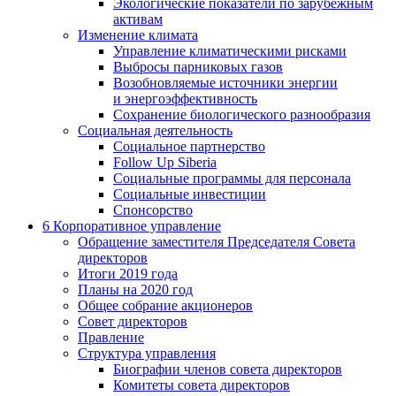
Экологические показатели по зарубежным
активам
Изменение климата
Управление климатическими рисками
Выбросы парниковых газов
Возобновляемые источники энергии
и энергоэффективность
Сохранение биологического разнообразия
Социальная деятельность
Социальное партнерство
Follow Up Siberia
Социальные программы для персонала
Социальные инвестиции
Спонсорство
6
Корпоративное управление
Обращение заместителя Председателя Совета
директоров
Итоги 2019 года
Планы на 2020 год
Общее собрание акционеров
Совет директоров
Правление
Структура управления
Биографии членов совета директоров
Комитеты совета директоров