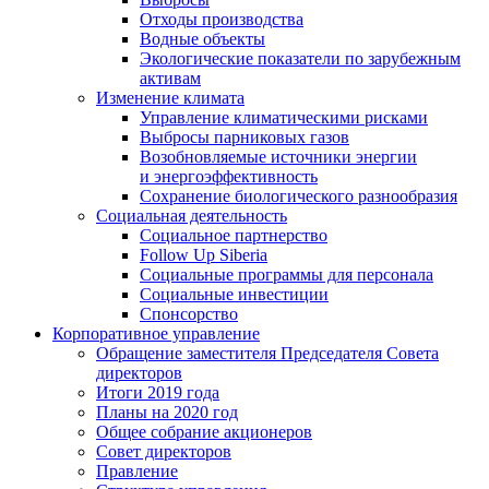
Отходы производства
Водные объекты
Экологические показатели по зарубежным
активам
Изменение климата
Управление климатическими рисками
Выбросы парниковых газов
Возобновляемые источники энергии
и энергоэффективность
Сохранение биологического разнообразия
Социальная деятельность
Социальное партнерство
Follow Up Siberia
Социальные программы для персонала
Социальные инвестиции
Спонсорство
Корпоративное управление
Обращение заместителя Председателя Совета
директоров
Итоги 2019 года
Планы на 2020 год
Общее собрание акционеров
Совет директоров
Правление