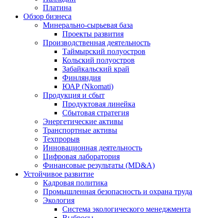
Платина
Обзор бизнеса
Минерально-сырьевая база
Проекты развития
Производственная деятельность
Таймырский полуостров
Кольский полуостров
Забайкальский край
Финляндия
ЮАР (Nkomati)
Продукция и сбыт
Продуктовая линейка
Сбытовая стратегия
Энергетические активы
Транспортные активы
Техпрорыв
Инновационная деятельность
Цифровая лаборатория
Финансовые результаты (MD&A)
Устойчивое развитие
Кадровая политика
Промышленная безопасность и охрана труда
Экология
Система экологического менеджмента
Выбросы