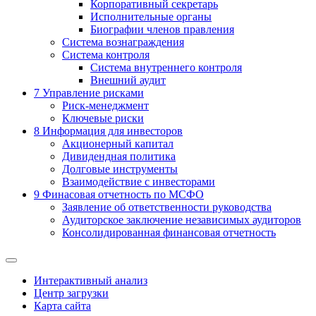
Корпоративный секретарь
Исполнительные органы
Биографии членов правления
Система вознаграждения
Система контроля
Система внутреннего контроля
Внешний аудит
7
Управление рисками
Риск-менеджмент
Ключевые риски
8
Информация для инвесторов
Акционерный капитал
Дивидендная политика
Долговые инструменты
Взаимодействие с инвеcторами
9
Финасовая отчетность по МСФО
Заявление об ответственности руководства
Аудиторское заключение независимых аудиторов
Консолидированная финансовая отчетность
Интерактивный анализ
Центр загрузки
Карта сайта