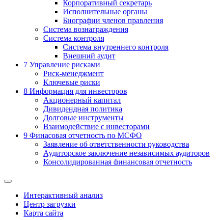
Корпоративный секретарь
Исполнительные органы
Биографии членов правления
Система вознаграждения
Система контроля
Система внутреннего контроля
Внешний аудит
7
Управление рисками
Риск-менеджмент
Ключевые риски
8
Информация для инвесторов
Акционерный капитал
Дивидендная политика
Долговые инструменты
Взаимодействие с инвеcторами
9
Финасовая отчетность по МСФО
Заявление об ответственности руководства
Аудиторское заключение независимых аудиторов
Консолидированная финансовая отчетность
Интерактивный анализ
Центр загрузки
Карта сайта