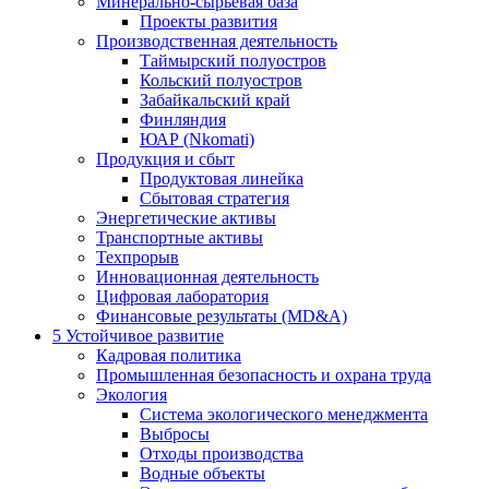
Минерально-сырьевая база
Проекты развития
Производственная деятельность
Таймырский полуостров
Кольский полуостров
Забайкальский край
Финляндия
ЮАР (Nkomati)
Продукция и сбыт
Продуктовая линейка
Сбытовая стратегия
Энергетические активы
Транспортные активы
Техпрорыв
Инновационная деятельность
Цифровая лаборатория
Финансовые результаты (MD&A)
5
Устойчивое развитие
Кадровая политика
Промышленная безопасность и охрана труда
Экология
Система экологического менеджмента
Выбросы
Отходы производства
Водные объекты