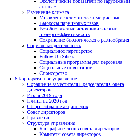
Экологические показатели по зарубежным
активам
Изменение климата
Управление климатическими рисками
Выбросы парниковых газов
Возобновляемые источники энергии
и энергоэффективность
Сохранение биологического разнообразия
Социальная деятельность
Социальное партнерство
Follow Up Siberia
Социальные программы для персонала
Социальные инвестиции
Спонсорство
6
Корпоративное управление
Обращение заместителя Председателя Совета
директоров
Итоги 2019 года
Планы на 2020 год
Общее собрание акционеров
Совет директоров
Правление
Структура управления
Биографии членов совета директоров
Комитеты совета директоров