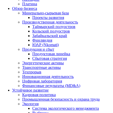
Платина
Обзор бизнеса
Минерально-сырьевая база
Проекты развития
Производственная деятельность
Таймырский полуостров
Кольский полуостров
Забайкальский край
Финляндия
ЮАР (Nkomati)
Продукция и сбыт
Продуктовая линейка
Сбытовая стратегия
Энергетические активы
Транспортные активы
Техпрорыв
Инновационная деятельность
Цифровая лаборатория
Финансовые результаты (MD&A)
Устойчивое развитие
Кадровая политика
Промышленная безопасность и охрана труда
Экология
Система экологического менеджмента
Выбросы