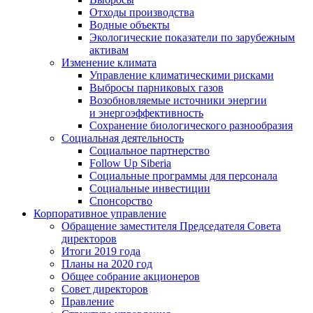
Отходы производства
Водные объекты
Экологические показатели по зарубежным
активам
Изменение климата
Управление климатическими рисками
Выбросы парниковых газов
Возобновляемые источники энергии
и энергоэффективность
Сохранение биологического разнообразия
Социальная деятельность
Социальное партнерство
Follow Up Siberia
Социальные программы для персонала
Социальные инвестиции
Спонсорство
Корпоративное управление
Обращение заместителя Председателя Совета
директоров
Итоги 2019 года
Планы на 2020 год
Общее собрание акционеров
Совет директоров
Правление