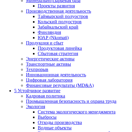
Минерально-сырьевая база
Проекты развития
Производственная деятельность
Таймырский полуостров
Кольский полуостров
Забайкальский край
Финляндия
ЮАР (Nkomati)
Продукция и сбыт
Продуктовая линейка
Сбытовая стратегия
Энергетические активы
Транспортные активы
Техпрорыв
Инновационная деятельность
Цифровая лаборатория
Финансовые результаты (MD&A)
5
Устойчивое развитие
Кадровая политика
Промышленная безопасность и охрана труда
Экология
Система экологического менеджмента
Выбросы
Отходы производства
Водные объекты