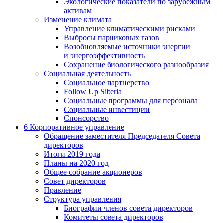
Экологические показатели по зарубежным
активам
Изменение климата
Управление климатическими рисками
Выбросы парниковых газов
Возобновляемые источники энергии
и энергоэффективность
Сохранение биологического разнообразия
Социальная деятельность
Социальное партнерство
Follow Up Siberia
Социальные программы для персонала
Социальные инвестиции
Спонсорство
6
Корпоративное управление
Обращение заместителя Председателя Совета
директоров
Итоги 2019 года
Планы на 2020 год
Общее собрание акционеров
Совет директоров
Правление
Структура управления
Биографии членов совета директоров
Комитеты совета директоров