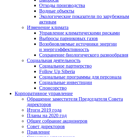
Отходы производства
Водные объекты
Экологические показатели по зарубежным
активам
Изменение климата
Управление климатическими рисками
Выбросы парниковых газов
Возобновляемые источники энергии
и энергоэффективность
Сохранение биологического разнообразия
Социальная деятельность
Социальное партнерство
Follow Up Siberia
Социальные программы для персонала
Социальные инвестиции
Спонсорство
Корпоративное управление
Обращение заместителя Председателя Совета
директоров
Итоги 2019 года
Планы на 2020 год
Общее собрание акционеров
Совет директоров
Правление