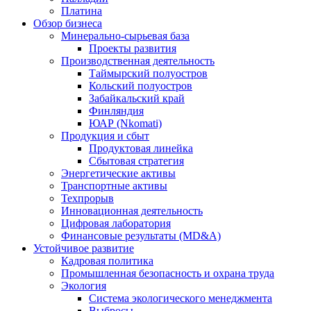
Платина
Обзор бизнеса
Минерально-сырьевая база
Проекты развития
Производственная деятельность
Таймырский полуостров
Кольский полуостров
Забайкальский край
Финляндия
ЮАР (Nkomati)
Продукция и сбыт
Продуктовая линейка
Сбытовая стратегия
Энергетические активы
Транспортные активы
Техпрорыв
Инновационная деятельность
Цифровая лаборатория
Финансовые результаты (MD&A)
Устойчивое развитие
Кадровая политика
Промышленная безопасность и охрана труда
Экология
Система экологического менеджмента
Выбросы