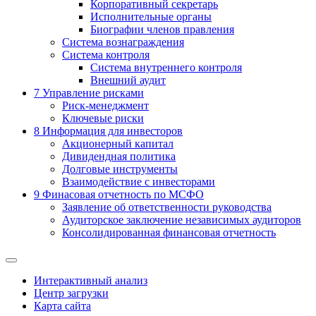
Корпоративный секретарь
Исполнительные органы
Биографии членов правления
Система вознаграждения
Система контроля
Система внутреннего контроля
Внешний аудит
7
Управление рисками
Риск-менеджмент
Ключевые риски
8
Информация для инвесторов
Акционерный капитал
Дивидендная политика
Долговые инструменты
Взаимодействие с инвеcторами
9
Финасовая отчетность по МСФО
Заявление об ответственности руководства
Аудиторское заключение независимых аудиторов
Консолидированная финансовая отчетность
Интерактивный анализ
Центр загрузки
Карта сайта