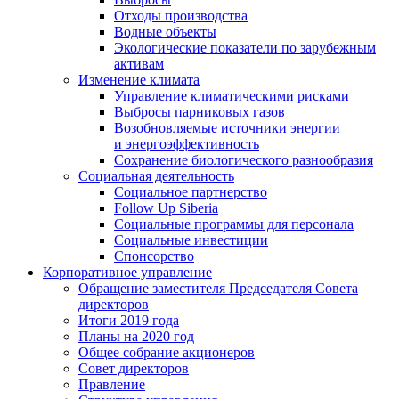
Отходы производства
Водные объекты
Экологические показатели по зарубежным
активам
Изменение климата
Управление климатическими рисками
Выбросы парниковых газов
Возобновляемые источники энергии
и энергоэффективность
Сохранение биологического разнообразия
Социальная деятельность
Социальное партнерство
Follow Up Siberia
Социальные программы для персонала
Социальные инвестиции
Спонсорство
Корпоративное управление
Обращение заместителя Председателя Совета
директоров
Итоги 2019 года
Планы на 2020 год
Общее собрание акционеров
Совет директоров
Правление