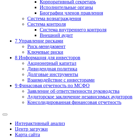
Корпоративный секретарь
Исполнительные органы
Биографии членов правления
Система вознаграждения
Система контроля
Система внутреннего контроля
Внешний аудит
7
Управление рисками
Риск-менеджмент
Ключевые риски
8
Информация для инвесторов
Акционерный капитал
Дивидендная политика
Долговые инструменты
Взаимодействие с инвеcторами
9
Финасовая отчетность по МСФО
Заявление об ответственности руководства
Аудиторское заключение независимых аудиторов
Консолидированная финансовая отчетность
Интерактивный анализ
Центр загрузки
Карта сайта