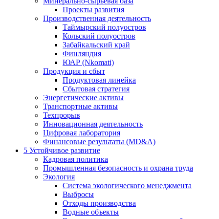
Минерально-сырьевая база
Проекты развития
Производственная деятельность
Таймырский полуостров
Кольский полуостров
Забайкальский край
Финляндия
ЮАР (Nkomati)
Продукция и сбыт
Продуктовая линейка
Сбытовая стратегия
Энергетические активы
Транспортные активы
Техпрорыв
Инновационная деятельность
Цифровая лаборатория
Финансовые результаты (MD&A)
5
Устойчивое развитие
Кадровая политика
Промышленная безопасность и охрана труда
Экология
Система экологического менеджмента
Выбросы
Отходы производства
Водные объекты