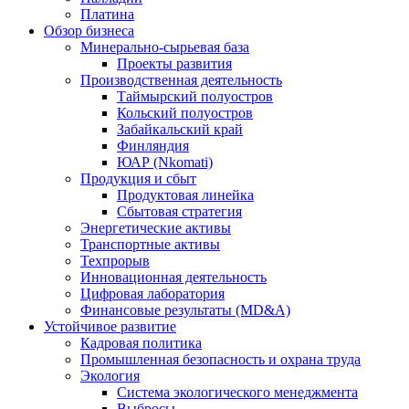
Платина
Обзор бизнеса
Минерально-сырьевая база
Проекты развития
Производственная деятельность
Таймырский полуостров
Кольский полуостров
Забайкальский край
Финляндия
ЮАР (Nkomati)
Продукция и сбыт
Продуктовая линейка
Сбытовая стратегия
Энергетические активы
Транспортные активы
Техпрорыв
Инновационная деятельность
Цифровая лаборатория
Финансовые результаты (MD&A)
Устойчивое развитие
Кадровая политика
Промышленная безопасность и охрана труда
Экология
Система экологического менеджмента
Выбросы