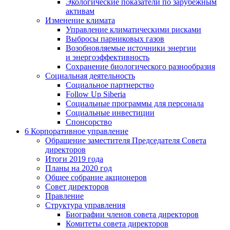
Экологические показатели по зарубежным
активам
Изменение климата
Управление климатическими рисками
Выбросы парниковых газов
Возобновляемые источники энергии
и энергоэффективность
Сохранение биологического разнообразия
Социальная деятельность
Социальное партнерство
Follow Up Siberia
Социальные программы для персонала
Социальные инвестиции
Спонсорство
6
Корпоративное управление
Обращение заместителя Председателя Совета
директоров
Итоги 2019 года
Планы на 2020 год
Общее собрание акционеров
Совет директоров
Правление
Структура управления
Биографии членов совета директоров
Комитеты совета директоров