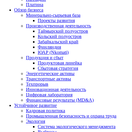
Платина
Обзор бизнеса
Минерально-сырьевая база
Проекты развития
Производственная деятельность
Таймырский полуостров
Кольский полуостров
Забайкальский край
Финляндия
ЮАР (Nkomati)
Продукция и сбыт
Продуктовая линейка
Сбытовая стратегия
Энергетические активы
Транспортные активы
Техпрорыв
Инновационная деятельность
Цифровая лаборатория
Финансовые результаты (MD&A)
Устойчивое развитие
Кадровая политика
Промышленная безопасность и охрана труда
Экология
Система экологического менеджмента
Выбросы