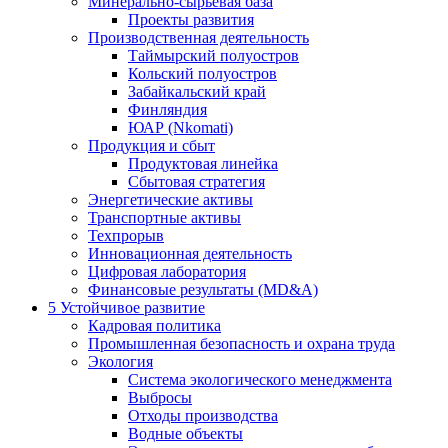
Минерально-сырьевая база
Проекты развития
Производственная деятельность
Таймырский полуостров
Кольский полуостров
Забайкальский край
Финляндия
ЮАР (Nkomati)
Продукция и сбыт
Продуктовая линейка
Сбытовая стратегия
Энергетические активы
Транспортные активы
Техпрорыв
Инновационная деятельность
Цифровая лаборатория
Финансовые результаты (MD&A)
5
Устойчивое развитие
Кадровая политика
Промышленная безопасность и охрана труда
Экология
Система экологического менеджмента
Выбросы
Отходы производства
Водные объекты