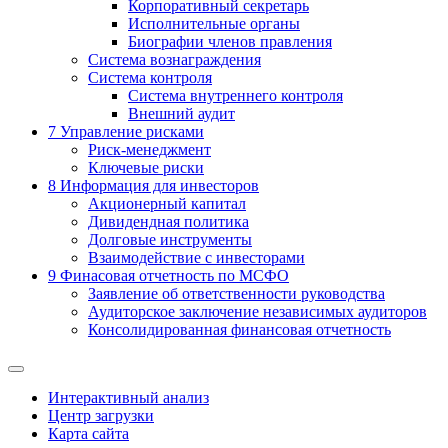
Корпоративный секретарь
Исполнительные органы
Биографии членов правления
Система вознаграждения
Система контроля
Система внутреннего контроля
Внешний аудит
7
Управление рисками
Риск-менеджмент
Ключевые риски
8
Информация для инвесторов
Акционерный капитал
Дивидендная политика
Долговые инструменты
Взаимодействие с инвеcторами
9
Финасовая отчетность по МСФО
Заявление об ответственности руководства
Аудиторское заключение независимых аудиторов
Консолидированная финансовая отчетность
Интерактивный анализ
Центр загрузки
Карта сайта