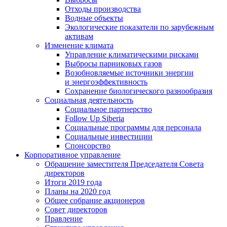
Отходы производства
Водные объекты
Экологические показатели по зарубежным
активам
Изменение климата
Управление климатическими рисками
Выбросы парниковых газов
Возобновляемые источники энергии
и энергоэффективность
Сохранение биологического разнообразия
Социальная деятельность
Социальное партнерство
Follow Up Siberia
Социальные программы для персонала
Социальные инвестиции
Спонсорство
Корпоративное управление
Обращение заместителя Председателя Совета
директоров
Итоги 2019 года
Планы на 2020 год
Общее собрание акционеров
Совет директоров
Правление