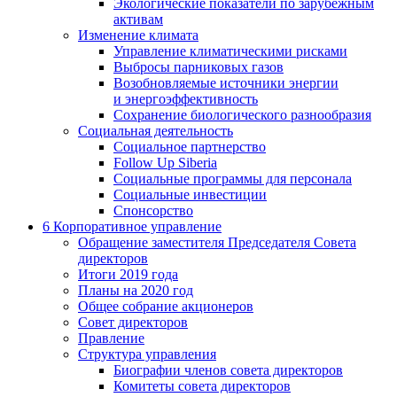
Экологические показатели по зарубежным
активам
Изменение климата
Управление климатическими рисками
Выбросы парниковых газов
Возобновляемые источники энергии
и энергоэффективность
Сохранение биологического разнообразия
Социальная деятельность
Социальное партнерство
Follow Up Siberia
Социальные программы для персонала
Социальные инвестиции
Спонсорство
6
Корпоративное управление
Обращение заместителя Председателя Совета
директоров
Итоги 2019 года
Планы на 2020 год
Общее собрание акционеров
Совет директоров
Правление
Структура управления
Биографии членов совета директоров
Комитеты совета директоров