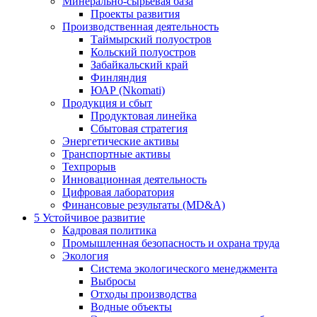
Минерально-сырьевая база
Проекты развития
Производственная деятельность
Таймырский полуостров
Кольский полуостров
Забайкальский край
Финляндия
ЮАР (Nkomati)
Продукция и сбыт
Продуктовая линейка
Сбытовая стратегия
Энергетические активы
Транспортные активы
Техпрорыв
Инновационная деятельность
Цифровая лаборатория
Финансовые результаты (MD&A)
5
Устойчивое развитие
Кадровая политика
Промышленная безопасность и охрана труда
Экология
Система экологического менеджмента
Выбросы
Отходы производства
Водные объекты