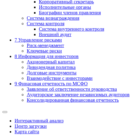
Корпоративный секретарь
Исполнительные органы
Биографии членов правления
Система вознаграждения
Система контроля
Система внутреннего контроля
Внешний аудит
7
Управление рисками
Риск-менеджмент
Ключевые риски
8
Информация для инвесторов
Акционерный капитал
Дивидендная политика
Долговые инструменты
Взаимодействие с инвеcторами
9
Финасовая отчетность по МСФО
Заявление об ответственности руководства
Аудиторское заключение независимых аудиторов
Консолидированная финансовая отчетность
Интерактивный анализ
Центр загрузки
Карта сайта