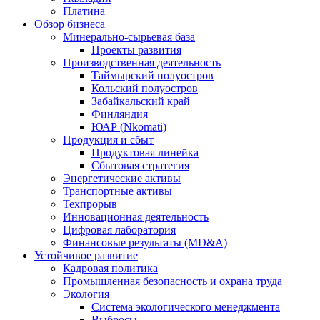
Платина
Обзор бизнеса
Минерально-сырьевая база
Проекты развития
Производственная деятельность
Таймырский полуостров
Кольский полуостров
Забайкальский край
Финляндия
ЮАР (Nkomati)
Продукция и сбыт
Продуктовая линейка
Сбытовая стратегия
Энергетические активы
Транспортные активы
Техпрорыв
Инновационная деятельность
Цифровая лаборатория
Финансовые результаты (MD&A)
Устойчивое развитие
Кадровая политика
Промышленная безопасность и охрана труда
Экология
Система экологического менеджмента
Выбросы