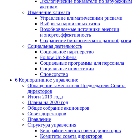
Экологические показатели по зарубежным
активам
Изменение климата
Управление климатическими рисками
Выбросы парниковых газов
Возобновляемые источники энергии
и энергоэффективность
Сохранение биологического разнообразия
Социальная деятельность
Социальное партнерство
Follow Up Siberia
Социальные программы для персонала
Социальные инвестиции
Спонсорство
6
Корпоративное управление
Обращение заместителя Председателя Совета
директоров
Итоги 2019 года
Планы на 2020 год
Общее собрание акционеров
Совет директоров
Правление
Структура управления
Биографии членов совета директоров
Комитеты совета директоров