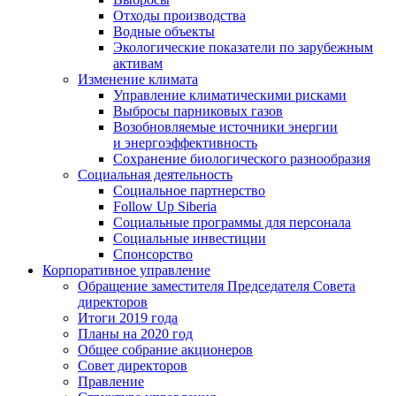
Отходы производства
Водные объекты
Экологические показатели по зарубежным
активам
Изменение климата
Управление климатическими рисками
Выбросы парниковых газов
Возобновляемые источники энергии
и энергоэффективность
Сохранение биологического разнообразия
Социальная деятельность
Социальное партнерство
Follow Up Siberia
Социальные программы для персонала
Социальные инвестиции
Спонсорство
Корпоративное управление
Обращение заместителя Председателя Совета
директоров
Итоги 2019 года
Планы на 2020 год
Общее собрание акционеров
Совет директоров
Правление