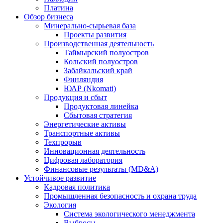
Платина
Обзор бизнеса
Минерально-сырьевая база
Проекты развития
Производственная деятельность
Таймырский полуостров
Кольский полуостров
Забайкальский край
Финляндия
ЮАР (Nkomati)
Продукция и сбыт
Продуктовая линейка
Сбытовая стратегия
Энергетические активы
Транспортные активы
Техпрорыв
Инновационная деятельность
Цифровая лаборатория
Финансовые результаты (MD&A)
Устойчивое развитие
Кадровая политика
Промышленная безопасность и охрана труда
Экология
Система экологического менеджмента
Выбросы