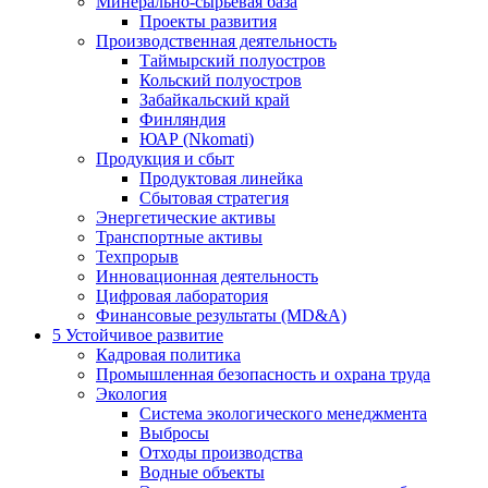
Минерально-сырьевая база
Проекты развития
Производственная деятельность
Таймырский полуостров
Кольский полуостров
Забайкальский край
Финляндия
ЮАР (Nkomati)
Продукция и сбыт
Продуктовая линейка
Сбытовая стратегия
Энергетические активы
Транспортные активы
Техпрорыв
Инновационная деятельность
Цифровая лаборатория
Финансовые результаты (MD&A)
5
Устойчивое развитие
Кадровая политика
Промышленная безопасность и охрана труда
Экология
Система экологического менеджмента
Выбросы
Отходы производства
Водные объекты