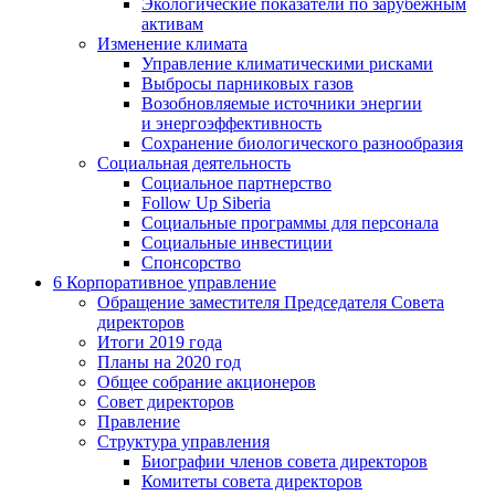
Экологические показатели по зарубежным
активам
Изменение климата
Управление климатическими рисками
Выбросы парниковых газов
Возобновляемые источники энергии
и энергоэффективность
Сохранение биологического разнообразия
Социальная деятельность
Социальное партнерство
Follow Up Siberia
Социальные программы для персонала
Социальные инвестиции
Спонсорство
6
Корпоративное управление
Обращение заместителя Председателя Совета
директоров
Итоги 2019 года
Планы на 2020 год
Общее собрание акционеров
Совет директоров
Правление
Структура управления
Биографии членов совета директоров
Комитеты совета директоров