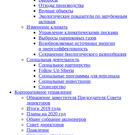
Отходы производства
Водные объекты
Экологические показатели по зарубежным
активам
Изменение климата
Управление климатическими рисками
Выбросы парниковых газов
Возобновляемые источники энергии
и энергоэффективность
Сохранение биологического разнообразия
Социальная деятельность
Социальное партнерство
Follow Up Siberia
Социальные программы для персонала
Социальные инвестиции
Спонсорство
Корпоративное управление
Обращение заместителя Председателя Совета
директоров
Итоги 2019 года
Планы на 2020 год
Общее собрание акционеров
Совет директоров
Правление