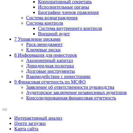
Корпоративный секретарь
Исполнительные органы
Биографии членов правления
Система вознаграждения
Система контроля
Система внутреннего контроля
Внешний аудит
7
Управление рисками
Риск-менеджмент
Ключевые риски
8
Информация для инвесторов
Акционерный капитал
Дивидендная политика
Долговые инструменты
Взаимодействие с инвеcторами
9
Финасовая отчетность по МСФО
Заявление об ответственности руководства
Аудиторское заключение независимых аудиторов
Консолидированная финансовая отчетность
Интерактивный анализ
Центр загрузки
Карта сайта