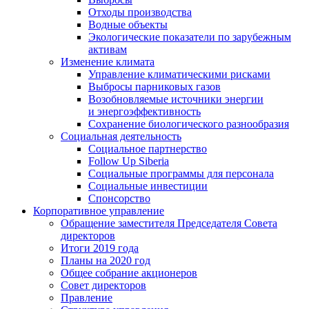
Отходы производства
Водные объекты
Экологические показатели по зарубежным
активам
Изменение климата
Управление климатическими рисками
Выбросы парниковых газов
Возобновляемые источники энергии
и энергоэффективность
Сохранение биологического разнообразия
Социальная деятельность
Социальное партнерство
Follow Up Siberia
Социальные программы для персонала
Социальные инвестиции
Спонсорство
Корпоративное управление
Обращение заместителя Председателя Совета
директоров
Итоги 2019 года
Планы на 2020 год
Общее собрание акционеров
Совет директоров
Правление