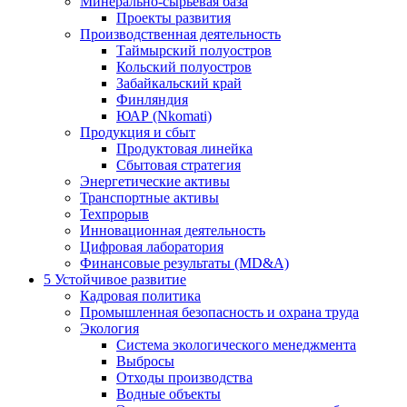
Минерально-сырьевая база
Проекты развития
Производственная деятельность
Таймырский полуостров
Кольский полуостров
Забайкальский край
Финляндия
ЮАР (Nkomati)
Продукция и сбыт
Продуктовая линейка
Сбытовая стратегия
Энергетические активы
Транспортные активы
Техпрорыв
Инновационная деятельность
Цифровая лаборатория
Финансовые результаты (MD&A)
5
Устойчивое развитие
Кадровая политика
Промышленная безопасность и охрана труда
Экология
Система экологического менеджмента
Выбросы
Отходы производства
Водные объекты