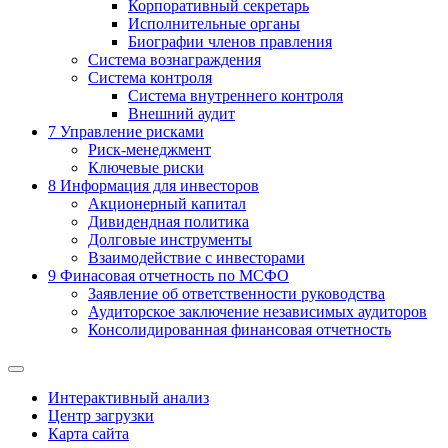
Корпоративный секретарь
Исполнительные органы
Биографии членов правления
Система вознаграждения
Система контроля
Система внутреннего контроля
Внешний аудит
7
Управление рисками
Риск-менеджмент
Ключевые риски
8
Информация для инвесторов
Акционерный капитал
Дивидендная политика
Долговые инструменты
Взаимодействие с инвеcторами
9
Финасовая отчетность по МСФО
Заявление об ответственности руководства
Аудиторское заключение независимых аудиторов
Консолидированная финансовая отчетность
Интерактивный анализ
Центр загрузки
Карта сайта