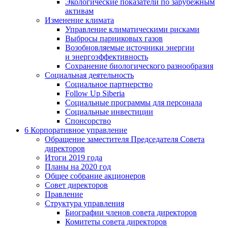
Экологические показатели по зарубежным
активам
Изменение климата
Управление климатическими рисками
Выбросы парниковых газов
Возобновляемые источники энергии
и энергоэффективность
Сохранение биологического разнообразия
Социальная деятельность
Социальное партнерство
Follow Up Siberia
Социальные программы для персонала
Социальные инвестиции
Спонсорство
6
Корпоративное управление
Обращение заместителя Председателя Совета
директоров
Итоги 2019 года
Планы на 2020 год
Общее собрание акционеров
Совет директоров
Правление
Структура управления
Биографии членов совета директоров
Комитеты совета директоров