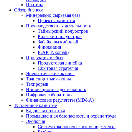
Платина
Обзор бизнеса
Минерально-сырьевая база
Проекты развития
Производственная деятельность
Таймырский полуостров
Кольский полуостров
Забайкальский край
Финляндия
ЮАР (Nkomati)
Продукция и сбыт
Продуктовая линейка
Сбытовая стратегия
Энергетические активы
Транспортные активы
Техпрорыв
Инновационная деятельность
Цифровая лаборатория
Финансовые результаты (MD&A)
Устойчивое развитие
Кадровая политика
Промышленная безопасность и охрана труда
Экология
Система экологического менеджмента
Выбросы