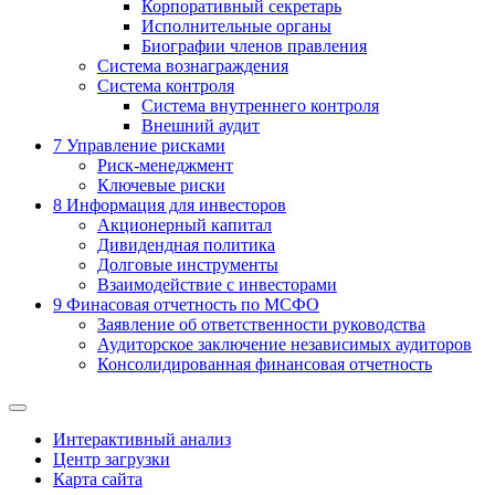
Корпоративный секретарь
Исполнительные органы
Биографии членов правления
Система вознаграждения
Система контроля
Система внутреннего контроля
Внешний аудит
7
Управление рисками
Риск-менеджмент
Ключевые риски
8
Информация для инвесторов
Акционерный капитал
Дивидендная политика
Долговые инструменты
Взаимодействие с инвеcторами
9
Финасовая отчетность по МСФО
Заявление об ответственности руководства
Аудиторское заключение независимых аудиторов
Консолидированная финансовая отчетность
Интерактивный анализ
Центр загрузки
Карта сайта