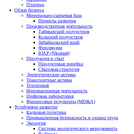
Платина
Обзор бизнеса
Минерально-сырьевая база
Проекты развития
Производственная деятельность
Таймырский полуостров
Кольский полуостров
Забайкальский край
Финляндия
ЮАР (Nkomati)
Продукция и сбыт
Продуктовая линейка
Сбытовая стратегия
Энергетические активы
Транспортные активы
Техпрорыв
Инновационная деятельность
Цифровая лаборатория
Финансовые результаты (MD&A)
Устойчивое развитие
Кадровая политика
Промышленная безопасность и охрана труда
Экология
Система экологического менеджмента
Выбросы