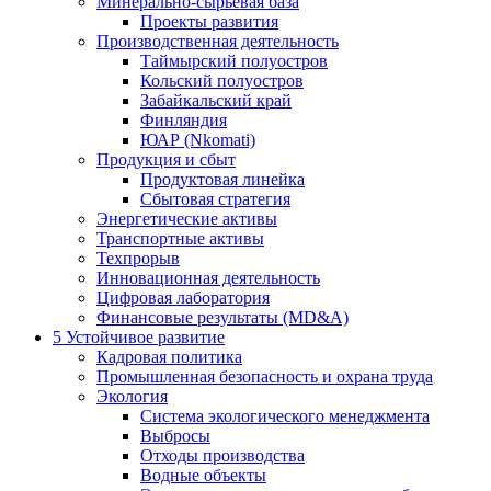
Минерально-сырьевая база
Проекты развития
Производственная деятельность
Таймырский полуостров
Кольский полуостров
Забайкальский край
Финляндия
ЮАР (Nkomati)
Продукция и сбыт
Продуктовая линейка
Сбытовая стратегия
Энергетические активы
Транспортные активы
Техпрорыв
Инновационная деятельность
Цифровая лаборатория
Финансовые результаты (MD&A)
5
Устойчивое развитие
Кадровая политика
Промышленная безопасность и охрана труда
Экология
Система экологического менеджмента
Выбросы
Отходы производства
Водные объекты