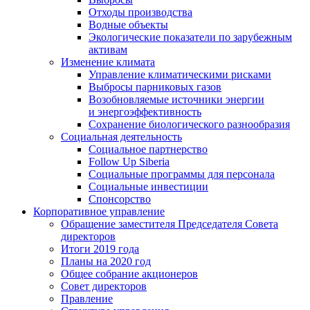
Отходы производства
Водные объекты
Экологические показатели по зарубежным
активам
Изменение климата
Управление климатическими рисками
Выбросы парниковых газов
Возобновляемые источники энергии
и энергоэффективность
Сохранение биологического разнообразия
Социальная деятельность
Социальное партнерство
Follow Up Siberia
Социальные программы для персонала
Социальные инвестиции
Спонсорство
Корпоративное управление
Обращение заместителя Председателя Совета
директоров
Итоги 2019 года
Планы на 2020 год
Общее собрание акционеров
Совет директоров
Правление