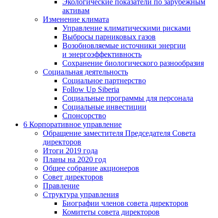
Экологические показатели по зарубежным
активам
Изменение климата
Управление климатическими рисками
Выбросы парниковых газов
Возобновляемые источники энергии
и энергоэффективность
Сохранение биологического разнообразия
Социальная деятельность
Социальное партнерство
Follow Up Siberia
Социальные программы для персонала
Социальные инвестиции
Спонсорство
6
Корпоративное управление
Обращение заместителя Председателя Совета
директоров
Итоги 2019 года
Планы на 2020 год
Общее собрание акционеров
Совет директоров
Правление
Структура управления
Биографии членов совета директоров
Комитеты совета директоров