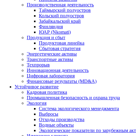
Производственная деятельность
Таймырский полуостров
Кольский полуостров
Забайкальский край
Финляндия
ЮАР (Nkomati)
Продукция и сбыт
Продуктовая линейка
Сбытовая стратегия
Энергетические активы
Транспортные активы
Техпрорыв
Инновационная деятельность
Цифровая лаборатория
Финансовые результаты (MD&A)
Устойчивое развитие
Кадровая политика
Промышленная безопасность и охрана труда
Экология
Система экологического менеджмента
Выбросы
Отходы производства
Водные объекты
Экологические показатели по зарубежным ак
Изменение климата