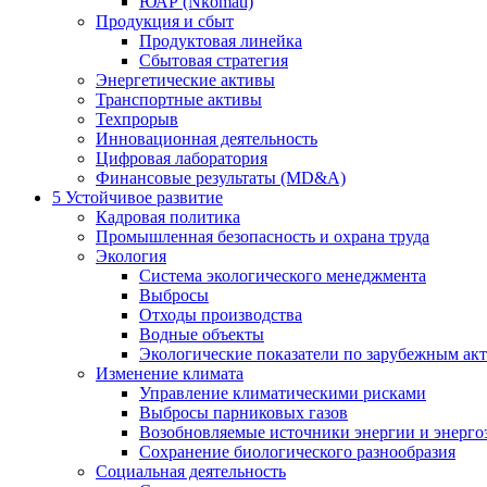
ЮАР (Nkomati)
Продукция и сбыт
Продуктовая линейка
Сбытовая стратегия
Энергетические активы
Транспортные активы
Техпрорыв
Инновационная деятельность
Цифровая лаборатория
Финансовые результаты (MD&A)
5
Устойчивое развитие
Кадровая политика
Промышленная безопасность и охрана труда
Экология
Система экологического менеджмента
Выбросы
Отходы производства
Водные объекты
Экологические показатели по зарубежным ак
Изменение климата
Управление климатическими рисками
Выбросы парниковых газов
Возобновляемые источники энергии и энерго
Сохранение биологического разнообразия
Социальная деятельность