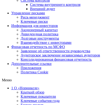
Система контроля
Система внутреннего контроля
Внешний аудит
Управление рисками
Риск-менеджмент
Ключевые риски
Информация для инвесторов
Акционерный капитал
Дивидендная политика
Долговые инструменты
Взаимодействие с инвеcторами
Финасовая отчетность по МСФО
Заявление об ответственности руководства
Аудиторское заключение независимых аудиторов
Консолидированная финансовая отчетность
Дополнительные ссылки
Приложения
Политика Cookie
Меню
1
О «Норникеле»
Краткий обзор
Ключевые показатели
Ключевые события года
Бизнес-модель