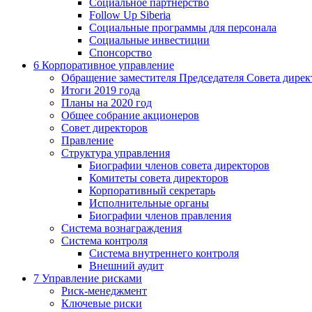
Социальное партнерство
Follow Up Siberia
Социальные программы для персонала
Социальные инвестиции
Спонсорство
6
Корпоративное управление
Обращение заместителя Председателя Совета дирек
Итоги 2019 года
Планы на 2020 год
Общее собрание акционеров
Совет директоров
Правление
Структура управления
Биографии членов совета директоров
Комитеты совета директоров
Корпоративный секретарь
Исполнительные органы
Биографии членов правления
Система вознаграждения
Система контроля
Система внутреннего контроля
Внешний аудит
7
Управление рисками
Риск-менеджмент
Ключевые риски