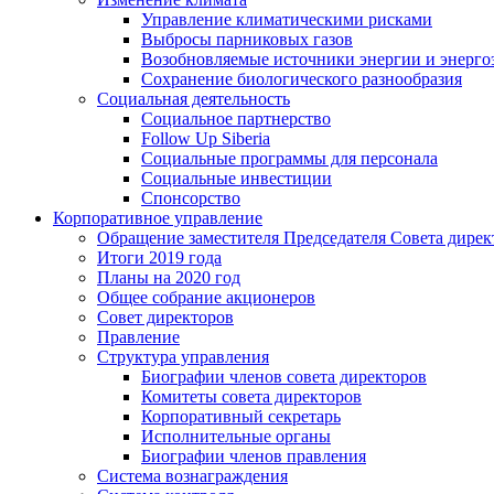
Управление климатическими рисками
Выбросы парниковых газов
Возобновляемые источники энергии и энерго
Сохранение биологического разнообразия
Социальная деятельность
Социальное партнерство
Follow Up Siberia
Социальные программы для персонала
Социальные инвестиции
Спонсорство
Корпоративное управление
Обращение заместителя Председателя Совета дирек
Итоги 2019 года
Планы на 2020 год
Общее собрание акционеров
Совет директоров
Правление
Структура управления
Биографии членов совета директоров
Комитеты совета директоров
Корпоративный секретарь
Исполнительные органы
Биографии членов правления
Система вознаграждения