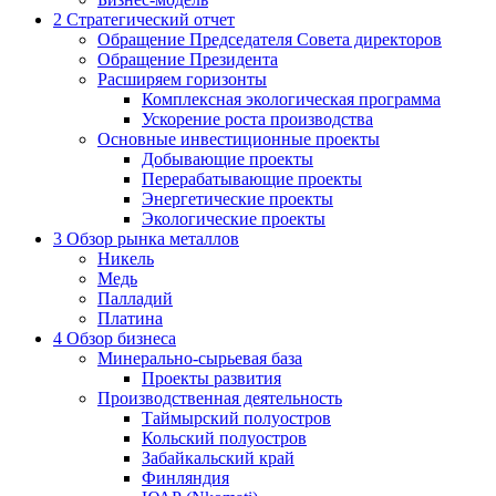
2
Стратегический отчет
Обращение Председателя Совета директоров
Обращение Президента
Расширяем горизонты
Комплексная экологическая программа
Ускорение роста производства
Основные инвестиционные проекты
Добывающие проекты
Перерабатывающие проекты
Энергетические проекты
Экологические проекты
3
Обзор рынка металлов
Никель
Медь
Палладий
Платина
4
Обзор бизнеса
Минерально-сырьевая база
Проекты развития
Производственная деятельность
Таймырский полуостров
Кольский полуостров
Забайкальский край
Финляндия