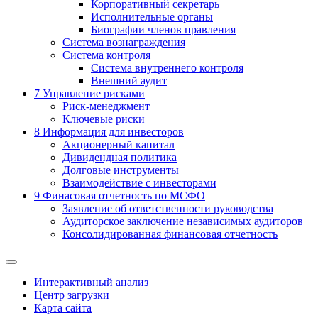
Корпоративный секретарь
Исполнительные органы
Биографии членов правления
Система вознаграждения
Система контроля
Система внутреннего контроля
Внешний аудит
7
Управление рисками
Риск-менеджмент
Ключевые риски
8
Информация для инвесторов
Акционерный капитал
Дивидендная политика
Долговые инструменты
Взаимодействие с инвеcторами
9
Финасовая отчетность по МСФО
Заявление об ответственности руководства
Аудиторское заключение независимых аудиторов
Консолидированная финансовая отчетность
Интерактивный анализ
Центр загрузки
Карта сайта