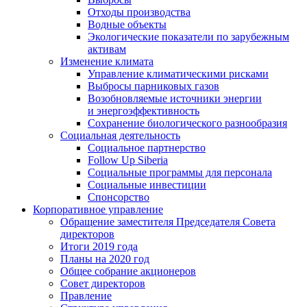
Отходы производства
Водные объекты
Экологические показатели по зарубежным
активам
Изменение климата
Управление климатическими рисками
Выбросы парниковых газов
Возобновляемые источники энергии
и энергоэффективность
Сохранение биологического разнообразия
Социальная деятельность
Социальное партнерство
Follow Up Siberia
Социальные программы для персонала
Социальные инвестиции
Спонсорство
Корпоративное управление
Обращение заместителя Председателя Совета
директоров
Итоги 2019 года
Планы на 2020 год
Общее собрание акционеров
Совет директоров
Правление