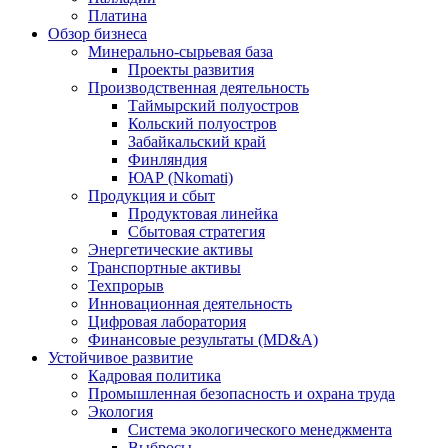
Платина
Обзор бизнеса
Минерально-сырьевая база
Проекты развития
Производственная деятельность
Таймырский полуостров
Кольский полуостров
Забайкальский край
Финляндия
ЮАР (Nkomati)
Продукция и сбыт
Продуктовая линейка
Сбытовая стратегия
Энергетические активы
Транспортные активы
Техпрорыв
Инновационная деятельность
Цифровая лаборатория
Финансовые результаты (MD&A)
Устойчивое развитие
Кадровая политика
Промышленная безопасность и охрана труда
Экология
Система экологического менеджмента
Выбросы