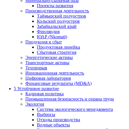
Минерально-сырьевая база
Проекты развития
Производственная деятельность
Таймырский полуостров
Кольский полуостров
Забайкальский край
Финляндия
ЮАР (Nkomati)
Продукция и сбыт
Продуктовая линейка
Сбытовая стратегия
Энергетические активы
Транспортные активы
Техпрорыв
Инновационная деятельность
Цифровая лаборатория
Финансовые результаты (MD&A)
5
Устойчивое развитие
Кадровая политика
Промышленная безопасность и охрана труда
Экология
Система экологического менеджмента
Выбросы
Отходы производства
Водные объекты