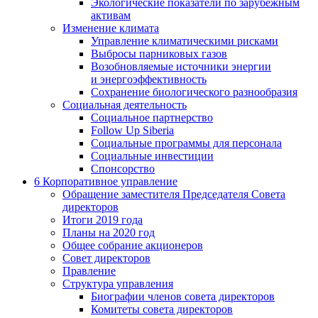
Экологические показатели по зарубежным
активам
Изменение климата
Управление климатическими рисками
Выбросы парниковых газов
Возобновляемые источники энергии
и энергоэффективность
Сохранение биологического разнообразия
Социальная деятельность
Социальное партнерство
Follow Up Siberia
Социальные программы для персонала
Социальные инвестиции
Спонсорство
6
Корпоративное управление
Обращение заместителя Председателя Совета
директоров
Итоги 2019 года
Планы на 2020 год
Общее собрание акционеров
Совет директоров
Правление
Структура управления
Биографии членов совета директоров
Комитеты совета директоров