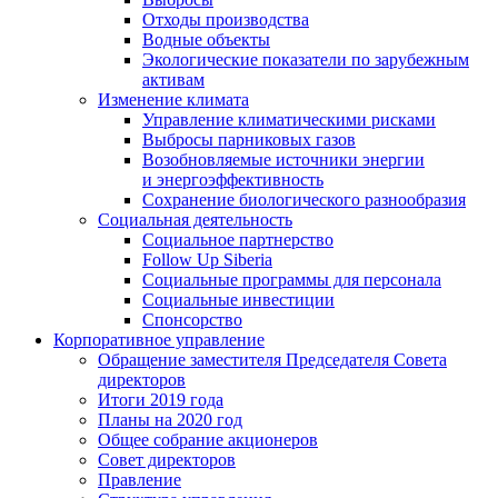
Отходы производства
Водные объекты
Экологические показатели по зарубежным
активам
Изменение климата
Управление климатическими рисками
Выбросы парниковых газов
Возобновляемые источники энергии
и энергоэффективность
Сохранение биологического разнообразия
Социальная деятельность
Социальное партнерство
Follow Up Siberia
Социальные программы для персонала
Социальные инвестиции
Спонсорство
Корпоративное управление
Обращение заместителя Председателя Совета
директоров
Итоги 2019 года
Планы на 2020 год
Общее собрание акционеров
Совет директоров
Правление