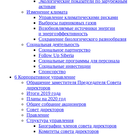
Экологические показатели по зарубежным
активам
Изменение климата
Управление климатическими рисками
Выбросы парниковых газов
Возобновляемые источники энергии
и энергоэффективность
Сохранение биологического разнообразия
Социальная деятельность
Социальное партнерство
Follow Up Siberia
Социальные программы для персонала
Социальные инвестиции
Спонсорство
6
Корпоративное управление
Обращение заместителя Председателя Совета
директоров
Итоги 2019 года
Планы на 2020 год
Общее собрание акционеров
Совет директоров
Правление
Структура управления
Биографии членов совета директоров
Комитеты совета директоров