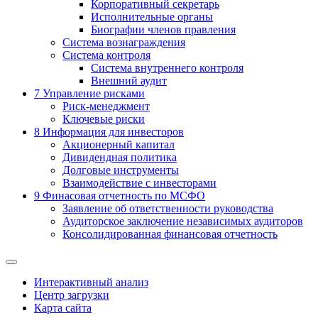
Корпоративный секретарь
Исполнительные органы
Биографии членов правления
Система вознаграждения
Система контроля
Система внутреннего контроля
Внешний аудит
7
Управление рисками
Риск-менеджмент
Ключевые риски
8
Информация для инвесторов
Акционерный капитал
Дивидендная политика
Долговые инструменты
Взаимодействие с инвеcторами
9
Финасовая отчетность по МСФО
Заявление об ответственности руководства
Аудиторское заключение независимых аудиторов
Консолидированная финансовая отчетность
Интерактивный анализ
Центр загрузки
Карта сайта