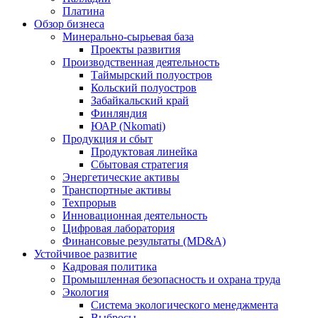
Платина
Обзор бизнеса
Минерально-сырьевая база
Проекты развития
Производственная деятельность
Таймырский полуостров
Кольский полуостров
Забайкальский край
Финляндия
ЮАР (Nkomati)
Продукция и сбыт
Продуктовая линейка
Сбытовая стратегия
Энергетические активы
Транспортные активы
Техпрорыв
Инновационная деятельность
Цифровая лаборатория
Финансовые результаты (MD&A)
Устойчивое развитие
Кадровая политика
Промышленная безопасность и охрана труда
Экология
Система экологического менеджмента
Выбросы