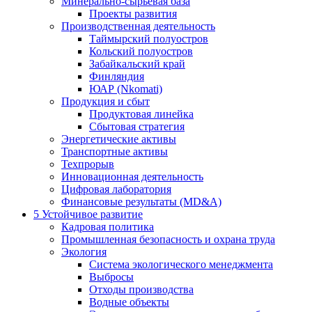
Минерально-сырьевая база
Проекты развития
Производственная деятельность
Таймырский полуостров
Кольский полуостров
Забайкальский край
Финляндия
ЮАР (Nkomati)
Продукция и сбыт
Продуктовая линейка
Сбытовая стратегия
Энергетические активы
Транспортные активы
Техпрорыв
Инновационная деятельность
Цифровая лаборатория
Финансовые результаты (MD&A)
5
Устойчивое развитие
Кадровая политика
Промышленная безопасность и охрана труда
Экология
Система экологического менеджмента
Выбросы
Отходы производства
Водные объекты