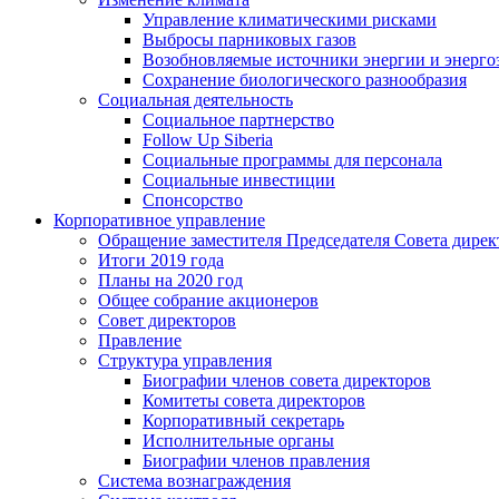
Управление климатическими рисками
Выбросы парниковых газов
Возобновляемые источники энергии и энерго
Сохранение биологического разнообразия
Социальная деятельность
Социальное партнерство
Follow Up Siberia
Социальные программы для персонала
Социальные инвестиции
Спонсорство
Корпоративное управление
Обращение заместителя Председателя Совета дирек
Итоги 2019 года
Планы на 2020 год
Общее собрание акционеров
Совет директоров
Правление
Структура управления
Биографии членов совета директоров
Комитеты совета директоров
Корпоративный секретарь
Исполнительные органы
Биографии членов правления
Система вознаграждения