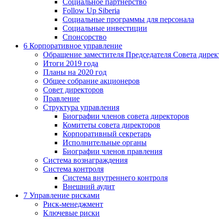
Социальное партнерство
Follow Up Siberia
Социальные программы для персонала
Социальные инвестиции
Спонсорство
6
Корпоративное управление
Обращение заместителя Председателя Совета дирек
Итоги 2019 года
Планы на 2020 год
Общее собрание акционеров
Совет директоров
Правление
Структура управления
Биографии членов совета директоров
Комитеты совета директоров
Корпоративный секретарь
Исполнительные органы
Биографии членов правления
Система вознаграждения
Система контроля
Система внутреннего контроля
Внешний аудит
7
Управление рисками
Риск-менеджмент
Ключевые риски