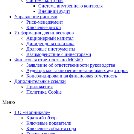
Система контроля
Система внутреннего контроля
Внешний аудит
Управление рисками
Риск-менеджмент
Ключевые риски
Информация для инвесторов
Акционерный капитал
Дивидендная политика
Долговые инструменты
Взаимодействие с инвеcторами
Финасовая отчетность по МСФО
Заявление об ответственности руководства
Аудиторское заключение независимых аудиторов
Консолидированная финансовая отчетность
Дополнительные ссылки
Приложения
Политика Cookie
Меню
1
О «Норникеле»
Краткий обзор
Ключевые показатели
Ключевые события года
Бизнес-модель