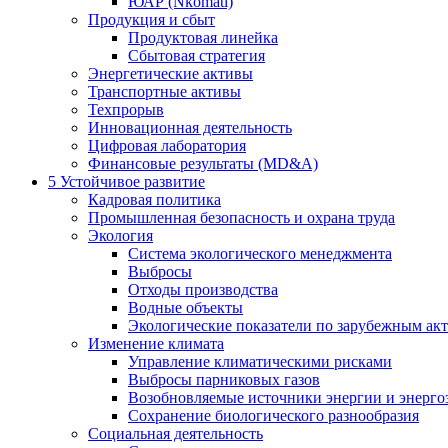
ЮАР (Nkomati)
Продукция и сбыт
Продуктовая линейка
Сбытовая стратегия
Энергетические активы
Транспортные активы
Техпрорыв
Инновационная деятельность
Цифровая лаборатория
Финансовые результаты (MD&A)
5
Устойчивое развитие
Кадровая политика
Промышленная безопасность и охрана труда
Экология
Система экологического менеджмента
Выбросы
Отходы производства
Водные объекты
Экологические показатели по зарубежным ак
Изменение климата
Управление климатическими рисками
Выбросы парниковых газов
Возобновляемые источники энергии и энерго
Сохранение биологического разнообразия
Социальная деятельность