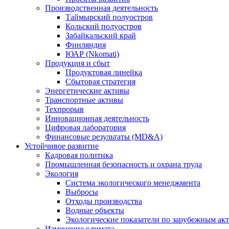
Производственная деятельность
Таймырский полуостров
Кольский полуостров
Забайкальский край
Финляндия
ЮАР (Nkomati)
Продукция и сбыт
Продуктовая линейка
Сбытовая стратегия
Энергетические активы
Транспортные активы
Техпрорыв
Инновационная деятельность
Цифровая лаборатория
Финансовые результаты (MD&A)
Устойчивое развитие
Кадровая политика
Промышленная безопасность и охрана труда
Экология
Система экологического менеджмента
Выбросы
Отходы производства
Водные объекты
Экологические показатели по зарубежным ак
Изменение климата