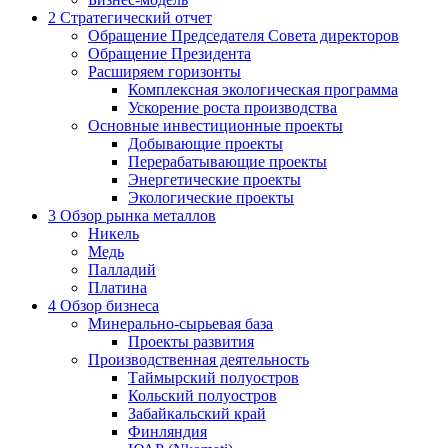
2
Стратегический отчет
Обращение Председателя Совета директоров
Обращение Президента
Расширяем горизонты
Комплексная экологическая программа
Ускорение роста производства
Основные инвестиционные проекты
Добывающие проекты
Перерабатывающие проекты
Энергетические проекты
Экологические проекты
3
Обзор рынка металлов
Никель
Медь
Палладий
Платина
4
Обзор бизнеса
Минерально-сырьевая база
Проекты развития
Производственная деятельность
Таймырский полуостров
Кольский полуостров
Забайкальский край
Финляндия