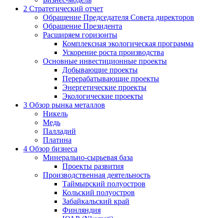
2
Стратегический отчет
Обращение Председателя Совета директоров
Обращение Президента
Расширяем горизонты
Комплексная экологическая программа
Ускорение роста производства
Основные инвестиционные проекты
Добывающие проекты
Перерабатывающие проекты
Энергетические проекты
Экологические проекты
3
Обзор рынка металлов
Никель
Медь
Палладий
Платина
4
Обзор бизнеса
Минерально-сырьевая база
Проекты развития
Производственная деятельность
Таймырский полуостров
Кольский полуостров
Забайкальский край
Финляндия