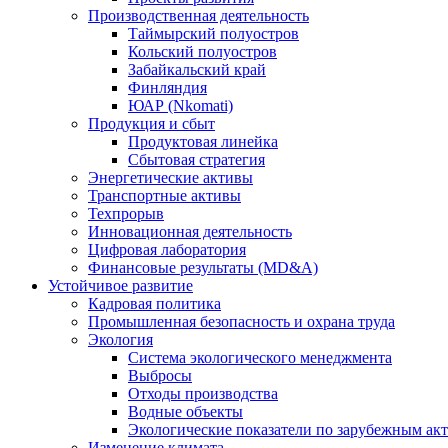
Производственная деятельность
Таймырский полуостров
Кольский полуостров
Забайкальский край
Финляндия
ЮАР (Nkomati)
Продукция и сбыт
Продуктовая линейка
Сбытовая стратегия
Энергетические активы
Транспортные активы
Техпрорыв
Инновационная деятельность
Цифровая лаборатория
Финансовые результаты (MD&A)
Устойчивое развитие
Кадровая политика
Промышленная безопасность и охрана труда
Экология
Система экологического менеджмента
Выбросы
Отходы производства
Водные объекты
Экологические показатели по зарубежным ак
Изменение климата