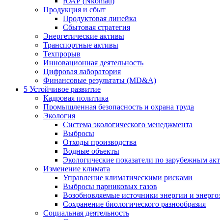
ЮАР (Nkomati)
Продукция и сбыт
Продуктовая линейка
Сбытовая стратегия
Энергетические активы
Транспортные активы
Техпрорыв
Инновационная деятельность
Цифровая лаборатория
Финансовые результаты (MD&A)
5
Устойчивое развитие
Кадровая политика
Промышленная безопасность и охрана труда
Экология
Система экологического менеджмента
Выбросы
Отходы производства
Водные объекты
Экологические показатели по зарубежным ак
Изменение климата
Управление климатическими рисками
Выбросы парниковых газов
Возобновляемые источники энергии и энерго
Сохранение биологического разнообразия
Социальная деятельность