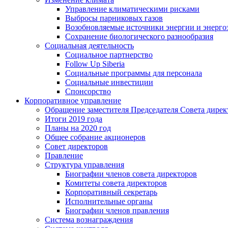
Управление климатическими рисками
Выбросы парниковых газов
Возобновляемые источники энергии и энерго
Сохранение биологического разнообразия
Социальная деятельность
Социальное партнерство
Follow Up Siberia
Социальные программы для персонала
Социальные инвестиции
Спонсорство
Корпоративное управление
Обращение заместителя Председателя Совета дирек
Итоги 2019 года
Планы на 2020 год
Общее собрание акционеров
Совет директоров
Правление
Структура управления
Биографии членов совета директоров
Комитеты совета директоров
Корпоративный секретарь
Исполнительные органы
Биографии членов правления
Система вознаграждения