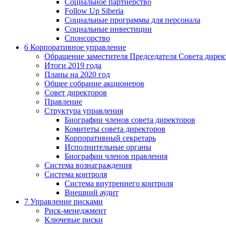
Социальное партнерство
Follow Up Siberia
Социальные программы для персонала
Социальные инвестиции
Спонсорство
6
Корпоративное управление
Обращение заместителя Председателя Совета дирек
Итоги 2019 года
Планы на 2020 год
Общее собрание акционеров
Совет директоров
Правление
Структура управления
Биографии членов совета директоров
Комитеты совета директоров
Корпоративный секретарь
Исполнительные органы
Биографии членов правления
Система вознаграждения
Система контроля
Система внутреннего контроля
Внешний аудит
7
Управление рисками
Риск-менеджмент
Ключевые риски