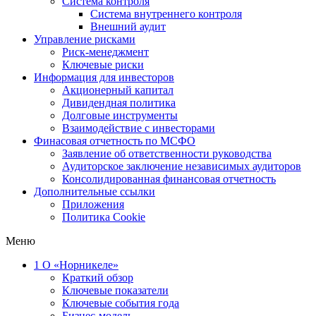
Система контроля
Система внутреннего контроля
Внешний аудит
Управление рисками
Риск-менеджмент
Ключевые риски
Информация для инвесторов
Акционерный капитал
Дивидендная политика
Долговые инструменты
Взаимодействие с инвеcторами
Финасовая отчетность по МСФО
Заявление об ответственности руководства
Аудиторское заключение независимых аудиторов
Консолидированная финансовая отчетность
Дополнительные ссылки
Приложения
Политика Cookie
Меню
1
О «Норникеле»
Краткий обзор
Ключевые показатели
Ключевые события года
Бизнес-модель