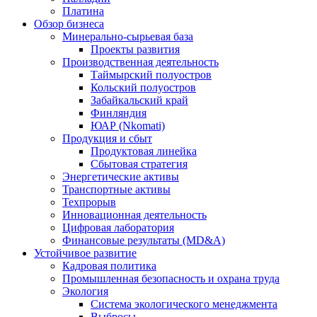
Платина
Обзор бизнеса
Минерально-сырьевая база
Проекты развития
Производственная деятельность
Таймырский полуостров
Кольский полуостров
Забайкальский край
Финляндия
ЮАР (Nkomati)
Продукция и сбыт
Продуктовая линейка
Сбытовая стратегия
Энергетические активы
Транспортные активы
Техпрорыв
Инновационная деятельность
Цифровая лаборатория
Финансовые результаты (MD&A)
Устойчивое развитие
Кадровая политика
Промышленная безопасность и охрана труда
Экология
Система экологического менеджмента
Выбросы