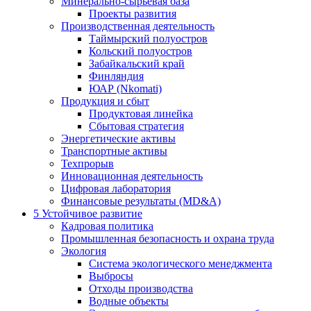
Минерально-сырьевая база
Проекты развития
Производственная деятельность
Таймырский полуостров
Кольский полуостров
Забайкальский край
Финляндия
ЮАР (Nkomati)
Продукция и сбыт
Продуктовая линейка
Сбытовая стратегия
Энергетические активы
Транспортные активы
Техпрорыв
Инновационная деятельность
Цифровая лаборатория
Финансовые результаты (MD&A)
5
Устойчивое развитие
Кадровая политика
Промышленная безопасность и охрана труда
Экология
Система экологического менеджмента
Выбросы
Отходы производства
Водные объекты