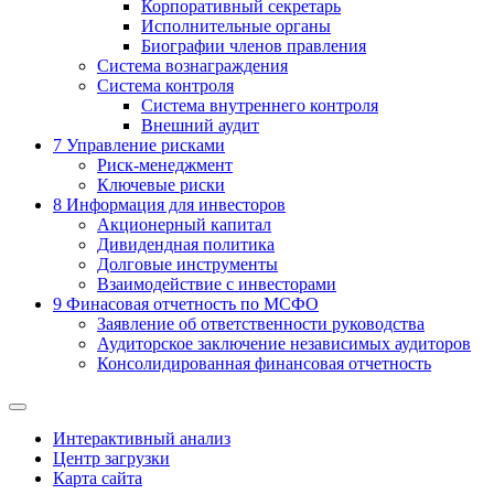
Корпоративный секретарь
Исполнительные органы
Биографии членов правления
Система вознаграждения
Система контроля
Система внутреннего контроля
Внешний аудит
7
Управление рисками
Риск-менеджмент
Ключевые риски
8
Информация для инвесторов
Акционерный капитал
Дивидендная политика
Долговые инструменты
Взаимодействие с инвеcторами
9
Финасовая отчетность по МСФО
Заявление об ответственности руководства
Аудиторское заключение независимых аудиторов
Консолидированная финансовая отчетность
Интерактивный анализ
Центр загрузки
Карта сайта