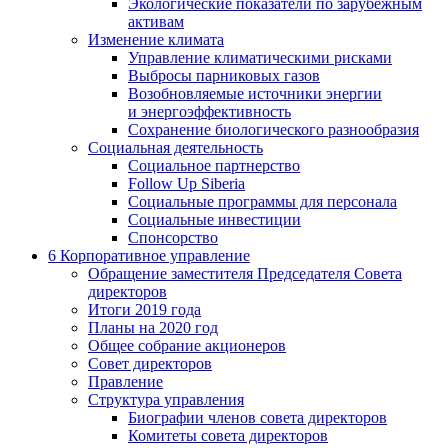
Экологические показатели по зарубежным
активам
Изменение климата
Управление климатическими рисками
Выбросы парниковых газов
Возобновляемые источники энергии
и энергоэффективность
Сохранение биологического разнообразия
Социальная деятельность
Социальное партнерство
Follow Up Siberia
Социальные программы для персонала
Социальные инвестиции
Спонсорство
6
Корпоративное управление
Обращение заместителя Председателя Совета
директоров
Итоги 2019 года
Планы на 2020 год
Общее собрание акционеров
Совет директоров
Правление
Структура управления
Биографии членов совета директоров
Комитеты совета директоров