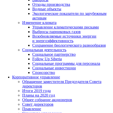
Отходы производства
Водные объекты
Экологические показатели по зарубежным
активам
Изменение климата
Управление климатическими рисками
Выбросы парниковых газов
Возобновляемые источники энергии
и энергоэффективность
Сохранение биологического разнообразия
Социальная деятельность
Социальное партнерство
Follow Up Siberia
Социальные программы для персонала
Социальные инвестиции
Спонсорство
Корпоративное управление
Обращение заместителя Председателя Совета
директоров
Итоги 2019 года
Планы на 2020 год
Общее собрание акционеров
Совет директоров
Правление