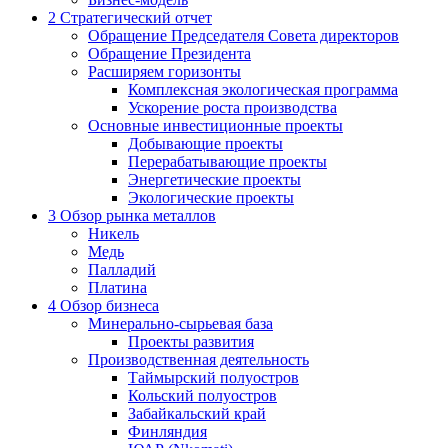
2
Стратегический отчет
Обращение Председателя Совета директоров
Обращение Президента
Расширяем горизонты
Комплексная экологическая программа
Ускорение роста производства
Основные инвестиционные проекты
Добывающие проекты
Перерабатывающие проекты
Энергетические проекты
Экологические проекты
3
Обзор рынка металлов
Никель
Медь
Палладий
Платина
4
Обзор бизнеса
Минерально-сырьевая база
Проекты развития
Производственная деятельность
Таймырский полуостров
Кольский полуостров
Забайкальский край
Финляндия