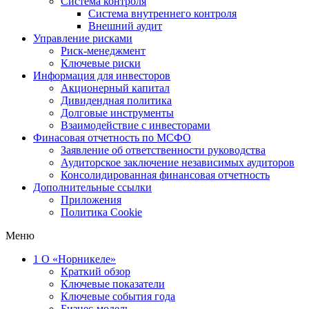
Система контроля
Система внутреннего контроля
Внешний аудит
Управление рисками
Риск-менеджмент
Ключевые риски
Информация для инвесторов
Акционерный капитал
Дивидендная политика
Долговые инструменты
Взаимодействие с инвеcторами
Финасовая отчетность по МСФО
Заявление об ответственности руководства
Аудиторское заключение независимых аудиторов
Консолидированная финансовая отчетность
Дополнительные ссылки
Приложения
Политика Cookie
Меню
1
О «Норникеле»
Краткий обзор
Ключевые показатели
Ключевые события года
Бизнес-модель