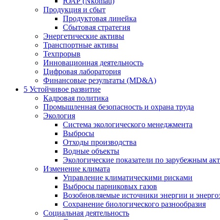
ЮАР (Nkomati)
Продукция и сбыт
Продуктовая линейка
Сбытовая стратегия
Энергетические активы
Транспортные активы
Техпрорыв
Инновационная деятельность
Цифровая лаборатория
Финансовые результаты (MD&A)
5
Устойчивое развитие
Кадровая политика
Промышленная безопасность и охрана труда
Экология
Система экологического менеджмента
Выбросы
Отходы производства
Водные объекты
Экологические показатели по зарубежным ак
Изменение климата
Управление климатическими рисками
Выбросы парниковых газов
Возобновляемые источники энергии и энерго
Сохранение биологического разнообразия
Социальная деятельность