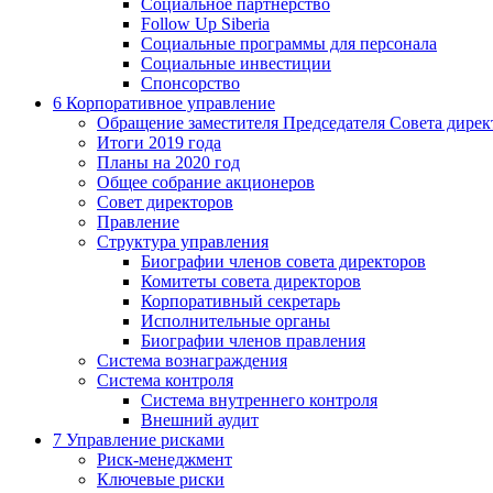
Социальное партнерство
Follow Up Siberia
Социальные программы для персонала
Социальные инвестиции
Спонсорство
6
Корпоративное управление
Обращение заместителя Председателя Совета дирек
Итоги 2019 года
Планы на 2020 год
Общее собрание акционеров
Совет директоров
Правление
Структура управления
Биографии членов совета директоров
Комитеты совета директоров
Корпоративный секретарь
Исполнительные органы
Биографии членов правления
Система вознаграждения
Система контроля
Система внутреннего контроля
Внешний аудит
7
Управление рисками
Риск-менеджмент
Ключевые риски