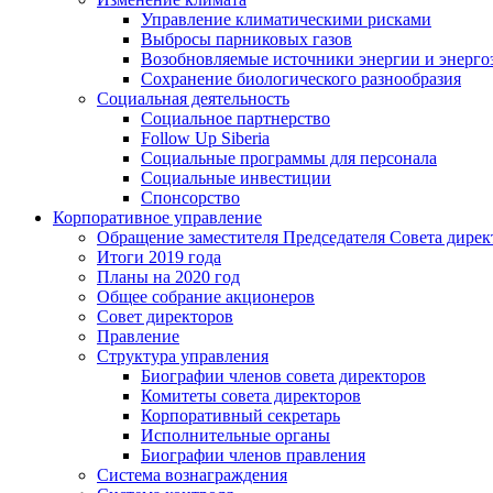
Управление климатическими рисками
Выбросы парниковых газов
Возобновляемые источники энергии и энерго
Сохранение биологического разнообразия
Социальная деятельность
Социальное партнерство
Follow Up Siberia
Социальные программы для персонала
Социальные инвестиции
Спонсорство
Корпоративное управление
Обращение заместителя Председателя Совета дирек
Итоги 2019 года
Планы на 2020 год
Общее собрание акционеров
Совет директоров
Правление
Структура управления
Биографии членов совета директоров
Комитеты совета директоров
Корпоративный секретарь
Исполнительные органы
Биографии членов правления
Система вознаграждения