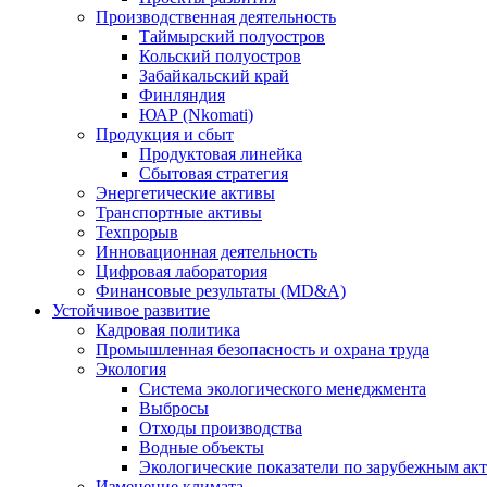
Производственная деятельность
Таймырский полуостров
Кольский полуостров
Забайкальский край
Финляндия
ЮАР (Nkomati)
Продукция и сбыт
Продуктовая линейка
Сбытовая стратегия
Энергетические активы
Транспортные активы
Техпрорыв
Инновационная деятельность
Цифровая лаборатория
Финансовые результаты (MD&A)
Устойчивое развитие
Кадровая политика
Промышленная безопасность и охрана труда
Экология
Система экологического менеджмента
Выбросы
Отходы производства
Водные объекты
Экологические показатели по зарубежным ак
Изменение климата