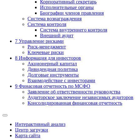
Корпоративный секретарь
Исполнительные органы
Биографии членов правления
Система вознаграждения
Система контроля
Система внутреннего контроля
Внешний аудит
7
Управление рисками
Риск-менеджмент
Ключевые риски
8
Информация для инвесторов
Акционерный капитал
Дивидендная политика
Долговые инструменты
Взаимодействие с инвеcторами
9
Финасовая отчетность по МСФО
Заявление об ответственности руководства
Аудиторское заключение независимых аудиторов
Консолидированная финансовая отчетность
Интерактивный анализ
Центр загрузки
Карта сайта