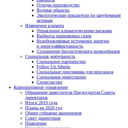
Отходы производства
Водные объекты
Экологические показатели по зарубежным
активам
Изменение климата
Управление климатическими рисками
Выбросы парниковых газов
Возобновляемые источники энергии
и энергоэффективность
Сохранение биологического разнообразия
Социальная деятельность
Социальное партнерство
Follow Up Siberia
Социальные программы для персонала
Социальные инвестиции
Спонсорство
Корпоративное управление
Обращение заместителя Председателя Совета
директоров
Итоги 2019 года
Планы на 2020 год
Общее собрание акционеров
Совет директоров
Правление