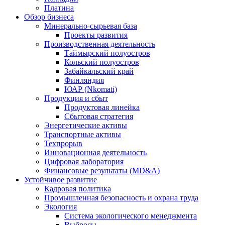
Платина
Обзор бизнеса
Минерально-сырьевая база
Проекты развития
Производственная деятельность
Таймырский полуостров
Кольский полуостров
Забайкальский край
Финляндия
ЮАР (Nkomati)
Продукция и сбыт
Продуктовая линейка
Сбытовая стратегия
Энергетические активы
Транспортные активы
Техпрорыв
Инновационная деятельность
Цифровая лаборатория
Финансовые результаты (MD&A)
Устойчивое развитие
Кадровая политика
Промышленная безопасность и охрана труда
Экология
Система экологического менеджмента
Выбросы