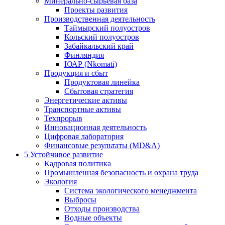
Минерально-сырьевая база
Проекты развития
Производственная деятельность
Таймырский полуостров
Кольский полуостров
Забайкальский край
Финляндия
ЮАР (Nkomati)
Продукция и сбыт
Продуктовая линейка
Сбытовая стратегия
Энергетические активы
Транспортные активы
Техпрорыв
Инновационная деятельность
Цифровая лаборатория
Финансовые результаты (MD&A)
5
Устойчивое развитие
Кадровая политика
Промышленная безопасность и охрана труда
Экология
Система экологического менеджмента
Выбросы
Отходы производства
Водные объекты