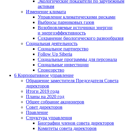
Экологические показатели по зарубежным
активам
Изменение климата
Управление климатическими рисками
Выбросы парниковых газов
Возобновляемые источники энергии
и энергоэффективность
Сохранение биологического разнообразия
Социальная деятельность
Социальное партнерство
Follow Up Siberia
Социальные программы для персонала
Социальные инвестиции
Спонсорство
6
Корпоративное управление
Обращение заместителя Председателя Совета
директоров
Итоги 2019 года
Планы на 2020 год
Общее собрание акционеров
Совет директоров
Правление
Структура управления
Биографии членов совета директоров
Комитеты совета директоров