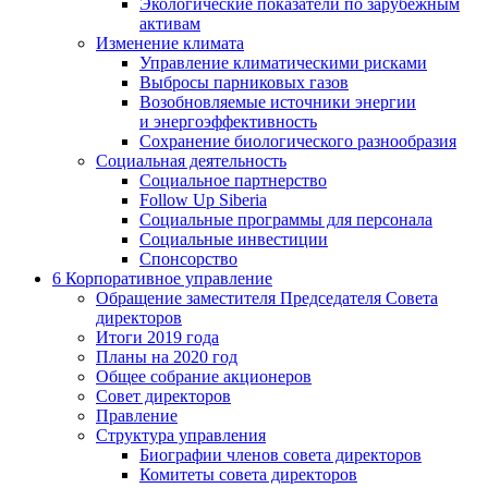
Экологические показатели по зарубежным
активам
Изменение климата
Управление климатическими рисками
Выбросы парниковых газов
Возобновляемые источники энергии
и энергоэффективность
Сохранение биологического разнообразия
Социальная деятельность
Социальное партнерство
Follow Up Siberia
Социальные программы для персонала
Социальные инвестиции
Спонсорство
6
Корпоративное управление
Обращение заместителя Председателя Совета
директоров
Итоги 2019 года
Планы на 2020 год
Общее собрание акционеров
Совет директоров
Правление
Структура управления
Биографии членов совета директоров
Комитеты совета директоров