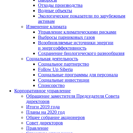
Отходы производства
Водные объекты
Экологические показатели по зарубежным
активам
Изменение климата
Управление климатическими рисками
Выбросы парниковых газов
Возобновляемые источники энергии
и энергоэффективность
Сохранение биологического разнообразия
Социальная деятельность
Социальное партнерство
Follow Up Siberia
Социальные программы для персонала
Социальные инвестиции
Спонсорство
Корпоративное управление
Обращение заместителя Председателя Совета
директоров
Итоги 2019 года
Планы на 2020 год
Общее собрание акционеров
Совет директоров
Правление