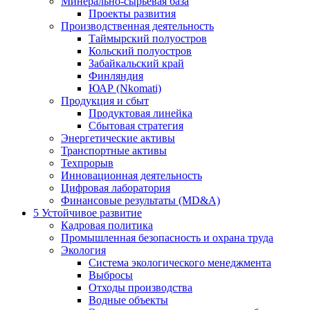
Минерально-сырьевая база
Проекты развития
Производственная деятельность
Таймырский полуостров
Кольский полуостров
Забайкальский край
Финляндия
ЮАР (Nkomati)
Продукция и сбыт
Продуктовая линейка
Сбытовая стратегия
Энергетические активы
Транспортные активы
Техпрорыв
Инновационная деятельность
Цифровая лаборатория
Финансовые результаты (MD&A)
5
Устойчивое развитие
Кадровая политика
Промышленная безопасность и охрана труда
Экология
Система экологического менеджмента
Выбросы
Отходы производства
Водные объекты