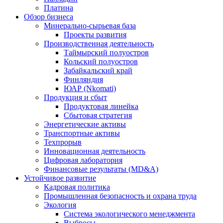
Платина
Обзор бизнеса
Минерально-сырьевая база
Проекты развития
Производственная деятельность
Таймырский полуостров
Кольский полуостров
Забайкальский край
Финляндия
ЮАР (Nkomati)
Продукция и сбыт
Продуктовая линейка
Сбытовая стратегия
Энергетические активы
Транспортные активы
Техпрорыв
Инновационная деятельность
Цифровая лаборатория
Финансовые результаты (MD&A)
Устойчивое развитие
Кадровая политика
Промышленная безопасность и охрана труда
Экология
Система экологического менеджмента
Выбросы