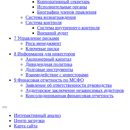
Корпоративный секретарь
Исполнительные органы
Биографии членов правления
Система вознаграждения
Система контроля
Система внутреннего контроля
Внешний аудит
7
Управление рисками
Риск-менеджмент
Ключевые риски
8
Информация для инвесторов
Акционерный капитал
Дивидендная политика
Долговые инструменты
Взаимодействие с инвеcторами
9
Финасовая отчетность по МСФО
Заявление об ответственности руководства
Аудиторское заключение независимых аудиторов
Консолидированная финансовая отчетность
Интерактивный анализ
Центр загрузки
Карта сайта