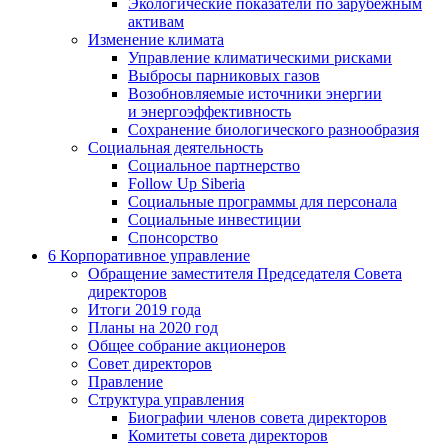
Экологические показатели по зарубежным
активам
Изменение климата
Управление климатическими рисками
Выбросы парниковых газов
Возобновляемые источники энергии
и энергоэффективность
Сохранение биологического разнообразия
Социальная деятельность
Социальное партнерство
Follow Up Siberia
Социальные программы для персонала
Социальные инвестиции
Спонсорство
6
Корпоративное управление
Обращение заместителя Председателя Совета
директоров
Итоги 2019 года
Планы на 2020 год
Общее собрание акционеров
Совет директоров
Правление
Структура управления
Биографии членов совета директоров
Комитеты совета директоров