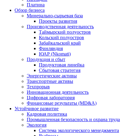
Платина
Обзор бизнеса
Минерально-сырьевая база
Проекты развития
Производственная деятельность
Таймырский полуостров
Кольский полуостров
Забайкальский край
Финляндия
ЮАР (Nkomati)
Продукция и сбыт
Продуктовая линейка
Сбытовая стратегия
Энергетические активы
Транспортные активы
Техпрорыв
Инновационная деятельность
Цифровая лаборатория
Финансовые результаты (MD&A)
Устойчивое развитие
Кадровая политика
Промышленная безопасность и охрана труда
Экология
Система экологического менеджмента
Выбросы