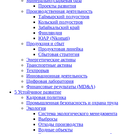
Минерально-сырьевая база
Проекты развития
Производственная деятельность
Таймырский полуостров
Кольский полуостров
Забайкальский край
Финляндия
ЮАР (Nkomati)
Продукция и сбыт
Продуктовая линейка
Сбытовая стратегия
Энергетические активы
Транспортные активы
Техпрорыв
Инновационная деятельность
Цифровая лаборатория
Финансовые результаты (MD&A)
5
Устойчивое развитие
Кадровая политика
Промышленная безопасность и охрана труда
Экология
Система экологического менеджмента
Выбросы
Отходы производства
Водные объекты