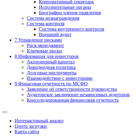
Корпоративный секретарь
Исполнительные органы
Биографии членов правления
Система вознаграждения
Система контроля
Система внутреннего контроля
Внешний аудит
7
Управление рисками
Риск-менеджмент
Ключевые риски
8
Информация для инвесторов
Акционерный капитал
Дивидендная политика
Долговые инструменты
Взаимодействие с инвеcторами
9
Финасовая отчетность по МСФО
Заявление об ответственности руководства
Аудиторское заключение независимых аудиторов
Консолидированная финансовая отчетность
Интерактивный анализ
Центр загрузки
Карта сайта