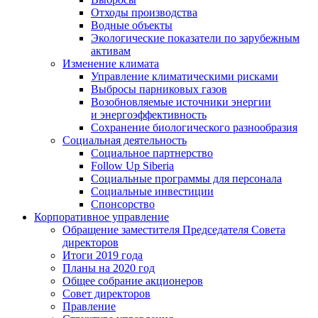
Отходы производства
Водные объекты
Экологические показатели по зарубежным
активам
Изменение климата
Управление климатическими рисками
Выбросы парниковых газов
Возобновляемые источники энергии
и энергоэффективность
Сохранение биологического разнообразия
Социальная деятельность
Социальное партнерство
Follow Up Siberia
Социальные программы для персонала
Социальные инвестиции
Спонсорство
Корпоративное управление
Обращение заместителя Председателя Совета
директоров
Итоги 2019 года
Планы на 2020 год
Общее собрание акционеров
Совет директоров
Правление