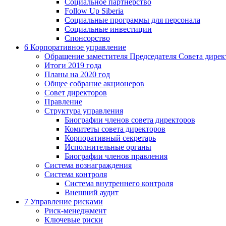
Социальное партнерство
Follow Up Siberia
Социальные программы для персонала
Социальные инвестиции
Спонсорство
6
Корпоративное управление
Обращение заместителя Председателя Совета дирек
Итоги 2019 года
Планы на 2020 год
Общее собрание акционеров
Совет директоров
Правление
Структура управления
Биографии членов совета директоров
Комитеты совета директоров
Корпоративный секретарь
Исполнительные органы
Биографии членов правления
Система вознаграждения
Система контроля
Система внутреннего контроля
Внешний аудит
7
Управление рисками
Риск-менеджмент
Ключевые риски