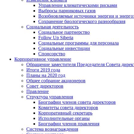
Управление климатическими рисками
Выбросы парниковых газов
Возобновляемые источники энергии и энерго
Сохранение биологического разнообразия
Социальная деятельность
Социальное партнерство
Follow Up Siberia
Социальные программы для персонала
Социальные инвестиции
Спонсорство
Корпоративное управление
Обращение заместителя Председателя Совета дирек
Итоги 2019 года
Планы на 2020 год
Общее собрание акционеров
Совет директоров
Правление
Структура управления
Биографии членов совета директоров
Комитеты совета директоров
Корпоративный секретарь
Исполнительные органы
Биографии членов правления
Система вознаграждения