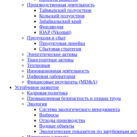
Производственная деятельность
Таймырский полуостров
Кольский полуостров
Забайкальский край
Финляндия
ЮАР (Nkomati)
Продукция и сбыт
Продуктовая линейка
Сбытовая стратегия
Энергетические активы
Транспортные активы
Техпрорыв
Инновационная деятельность
Цифровая лаборатория
Финансовые результаты (MD&A)
Устойчивое развитие
Кадровая политика
Промышленная безопасность и охрана труда
Экология
Система экологического менеджмента
Выбросы
Отходы производства
Водные объекты
Экологические показатели по зарубежным ак
Изменение климата