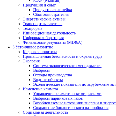
ЮАР (Nkomati)
Продукция и сбыт
Продуктовая линейка
Сбытовая стратегия
Энергетические активы
Транспортные активы
Техпрорыв
Инновационная деятельность
Цифровая лаборатория
Финансовые результаты (MD&A)
5
Устойчивое развитие
Кадровая политика
Промышленная безопасность и охрана труда
Экология
Система экологического менеджмента
Выбросы
Отходы производства
Водные объекты
Экологические показатели по зарубежным ак
Изменение климата
Управление климатическими рисками
Выбросы парниковых газов
Возобновляемые источники энергии и энерго
Сохранение биологического разнообразия
Социальная деятельность