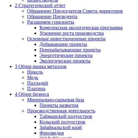
2
Стратегический отчет
Обращение Председателя Совета директоров
Обращение Президента
Расширяем горизонты
Комплексная экологическая программа
Ускорение роста производства
Основные инвестиционные проекты
Добывающие проекты
Перерабатывающие проекты
Энергетические проекты
Экологические проекты
3
Обзор рынка металлов
Никель
Медь
Палладий
Платина
4
Обзор бизнеса
Минерально-сырьевая база
Проекты развития
Производственная деятельность
Таймырский полуостров
Кольский полуостров
Забайкальский край
Финляндия