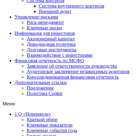
Система контроля
Система внутреннего контроля
Внешний аудит
Управление рисками
Риск-менеджмент
Ключевые риски
Информация для инвесторов
Акционерный капитал
Дивидендная политика
Долговые инструменты
Взаимодействие с инвеcторами
Финасовая отчетность по МСФО
Заявление об ответственности руководства
Аудиторское заключение независимых аудиторов
Консолидированная финансовая отчетность
Дополнительные ссылки
Приложения
Политика Cookie
Меню
1
О «Норникеле»
Краткий обзор
Ключевые показатели
Ключевые события года
Бизнес-модель