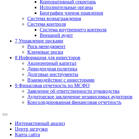
Корпоративный секретарь
Исполнительные органы
Биографии членов правления
Система вознаграждения
Система контроля
Система внутреннего контроля
Внешний аудит
7
Управление рисками
Риск-менеджмент
Ключевые риски
8
Информация для инвесторов
Акционерный капитал
Дивидендная политика
Долговые инструменты
Взаимодействие с инвеcторами
9
Финасовая отчетность по МСФО
Заявление об ответственности руководства
Аудиторское заключение независимых аудиторов
Консолидированная финансовая отчетность
Интерактивный анализ
Центр загрузки
Карта сайта