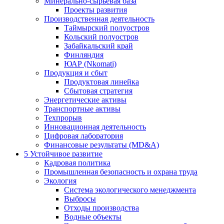
Минерально-сырьевая база
Проекты развития
Производственная деятельность
Таймырский полуостров
Кольский полуостров
Забайкальский край
Финляндия
ЮАР (Nkomati)
Продукция и сбыт
Продуктовая линейка
Сбытовая стратегия
Энергетические активы
Транспортные активы
Техпрорыв
Инновационная деятельность
Цифровая лаборатория
Финансовые результаты (MD&A)
5
Устойчивое развитие
Кадровая политика
Промышленная безопасность и охрана труда
Экология
Система экологического менеджмента
Выбросы
Отходы производства
Водные объекты