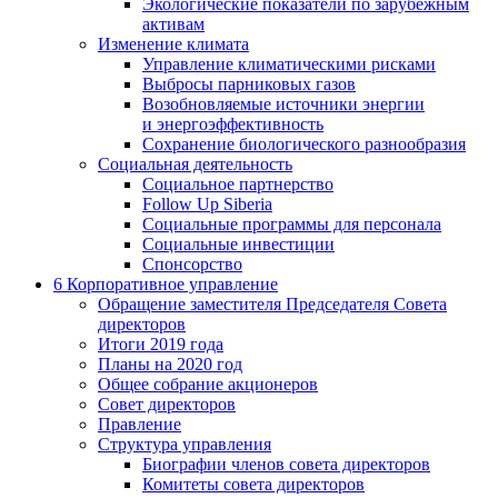
Экологические показатели по зарубежным
активам
Изменение климата
Управление климатическими рисками
Выбросы парниковых газов
Возобновляемые источники энергии
и энергоэффективность
Сохранение биологического разнообразия
Социальная деятельность
Социальное партнерство
Follow Up Siberia
Социальные программы для персонала
Социальные инвестиции
Спонсорство
6
Корпоративное управление
Обращение заместителя Председателя Совета
директоров
Итоги 2019 года
Планы на 2020 год
Общее собрание акционеров
Совет директоров
Правление
Структура управления
Биографии членов совета директоров
Комитеты совета директоров