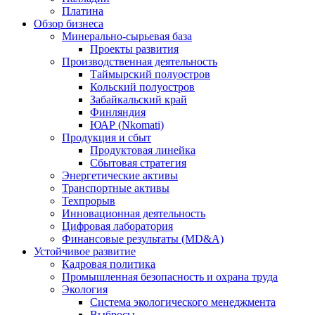
Платина
Обзор бизнеса
Минерально-сырьевая база
Проекты развития
Производственная деятельность
Таймырский полуостров
Кольский полуостров
Забайкальский край
Финляндия
ЮАР (Nkomati)
Продукция и сбыт
Продуктовая линейка
Сбытовая стратегия
Энергетические активы
Транспортные активы
Техпрорыв
Инновационная деятельность
Цифровая лаборатория
Финансовые результаты (MD&A)
Устойчивое развитие
Кадровая политика
Промышленная безопасность и охрана труда
Экология
Система экологического менеджмента
Выбросы