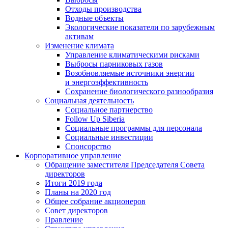
Отходы производства
Водные объекты
Экологические показатели по зарубежным
активам
Изменение климата
Управление климатическими рисками
Выбросы парниковых газов
Возобновляемые источники энергии
и энергоэффективность
Сохранение биологического разнообразия
Социальная деятельность
Социальное партнерство
Follow Up Siberia
Социальные программы для персонала
Социальные инвестиции
Спонсорство
Корпоративное управление
Обращение заместителя Председателя Совета
директоров
Итоги 2019 года
Планы на 2020 год
Общее собрание акционеров
Совет директоров
Правление