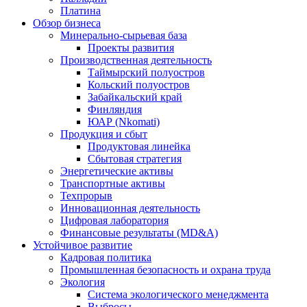
Платина
Обзор бизнеса
Минерально-сырьевая база
Проекты развития
Производственная деятельность
Таймырский полуостров
Кольский полуостров
Забайкальский край
Финляндия
ЮАР (Nkomati)
Продукция и сбыт
Продуктовая линейка
Сбытовая стратегия
Энергетические активы
Транспортные активы
Техпрорыв
Инновационная деятельность
Цифровая лаборатория
Финансовые результаты (MD&A)
Устойчивое развитие
Кадровая политика
Промышленная безопасность и охрана труда
Экология
Система экологического менеджмента
Выбросы