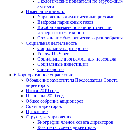
Экологические показатели по зарубежным
активам
Изменение климата
Управление климатическими рисками
Выбросы парниковых газов
Возобновляемые источники энергии
и энергоэффективность
Сохранение биологического разнообразия
Социальная деятельность
Социальное партнерство
Follow Up Siberia
Социальные программы для персонала
Социальные инвестиции
Спонсорство
6
Корпоративное управление
Обращение заместителя Председателя Совета
директоров
Итоги 2019 года
Планы на 2020 год
Общее собрание акционеров
Совет директоров
Правление
Структура управления
Биографии членов совета директоров
Комитеты совета директоров