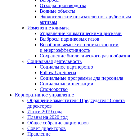
Отходы производства
Водные объекты
Экологические показатели по зарубежным
активам
Изменение климата
Управление климатическими рисками
Выбросы парниковых газов
Возобновляемые источники энергии
и энергоэффективность
Сохранение биологического разнообразия
Социальная деятельность
Социальное партнерство
Follow Up Siberia
Социальные программы для персонала
Социальные инвестиции
Спонсорство
Корпоративное управление
Обращение заместителя Председателя Совета
директоров
Итоги 2019 года
Планы на 2020 год
Общее собрание акционеров
Совет директоров
Правление