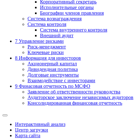
Корпоративный секретарь
Исполнительные органы
Биографии членов правления
Система вознаграждения
Система контроля
Система внутреннего контроля
Внешний аудит
7
Управление рисками
Риск-менеджмент
Ключевые риски
8
Информация для инвесторов
Акционерный капитал
Дивидендная политика
Долговые инструменты
Взаимодействие с инвеcторами
9
Финасовая отчетность по МСФО
Заявление об ответственности руководства
Аудиторское заключение независимых аудиторов
Консолидированная финансовая отчетность
Интерактивный анализ
Центр загрузки
Карта сайта