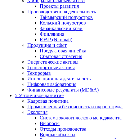
Минерально-сырьевая база
Проекты развития
Производственная деятельность
Таймырский полуостров
Кольский полуостров
Забайкальский край
Финляндия
ЮАР (Nkomati)
Продукция и сбыт
Продуктовая линейка
Сбытовая стратегия
Энергетические активы
Транспортные активы
Техпрорыв
Инновационная деятельность
Цифровая лаборатория
Финансовые результаты (MD&A)
5
Устойчивое развитие
Кадровая политика
Промышленная безопасность и охрана труда
Экология
Система экологического менеджмента
Выбросы
Отходы производства
Водные объекты