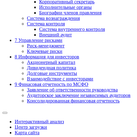
Корпоративный секретарь
Исполнительные органы
Биографии членов правления
Система вознаграждения
Система контроля
Система внутреннего контроля
Внешний аудит
7
Управление рисками
Риск-менеджмент
Ключевые риски
8
Информация для инвесторов
Акционерный капитал
Дивидендная политика
Долговые инструменты
Взаимодействие с инвеcторами
9
Финасовая отчетность по МСФО
Заявление об ответственности руководства
Аудиторское заключение независимых аудиторов
Консолидированная финансовая отчетность
Интерактивный анализ
Центр загрузки
Карта сайта