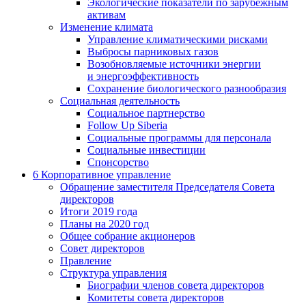
Экологические показатели по зарубежным
активам
Изменение климата
Управление климатическими рисками
Выбросы парниковых газов
Возобновляемые источники энергии
и энергоэффективность
Сохранение биологического разнообразия
Социальная деятельность
Социальное партнерство
Follow Up Siberia
Социальные программы для персонала
Социальные инвестиции
Спонсорство
6
Корпоративное управление
Обращение заместителя Председателя Совета
директоров
Итоги 2019 года
Планы на 2020 год
Общее собрание акционеров
Совет директоров
Правление
Структура управления
Биографии членов совета директоров
Комитеты совета директоров