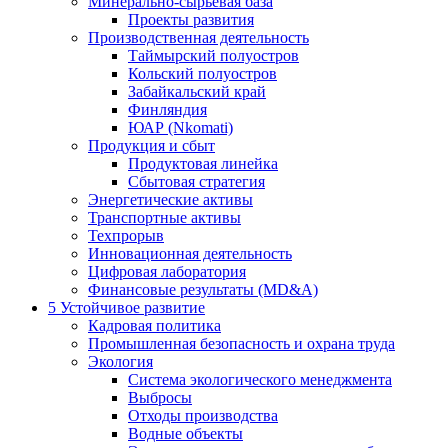
Минерально-сырьевая база
Проекты развития
Производственная деятельность
Таймырский полуостров
Кольский полуостров
Забайкальский край
Финляндия
ЮАР (Nkomati)
Продукция и сбыт
Продуктовая линейка
Сбытовая стратегия
Энергетические активы
Транспортные активы
Техпрорыв
Инновационная деятельность
Цифровая лаборатория
Финансовые результаты (MD&A)
5
Устойчивое развитие
Кадровая политика
Промышленная безопасность и охрана труда
Экология
Система экологического менеджмента
Выбросы
Отходы производства
Водные объекты