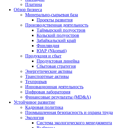
Платина
Обзор бизнеса
Минерально-сырьевая база
Проекты развития
Производственная деятельность
Таймырский полуостров
Кольский полуостров
Забайкальский край
Финляндия
ЮАР (Nkomati)
Продукция и сбыт
Продуктовая линейка
Сбытовая стратегия
Энергетические активы
Транспортные активы
Техпрорыв
Инновационная деятельность
Цифровая лаборатория
Финансовые результаты (MD&A)
Устойчивое развитие
Кадровая политика
Промышленная безопасность и охрана труда
Экология
Система экологического менеджмента
Выбросы