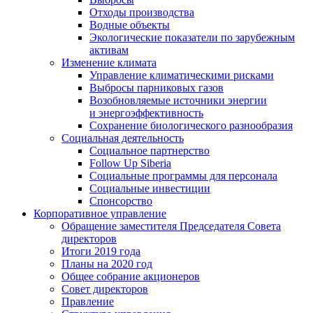
Отходы производства
Водные объекты
Экологические показатели по зарубежным
активам
Изменение климата
Управление климатическими рисками
Выбросы парниковых газов
Возобновляемые источники энергии
и энергоэффективность
Сохранение биологического разнообразия
Социальная деятельность
Социальное партнерство
Follow Up Siberia
Социальные программы для персонала
Социальные инвестиции
Спонсорство
Корпоративное управление
Обращение заместителя Председателя Совета
директоров
Итоги 2019 года
Планы на 2020 год
Общее собрание акционеров
Совет директоров
Правление