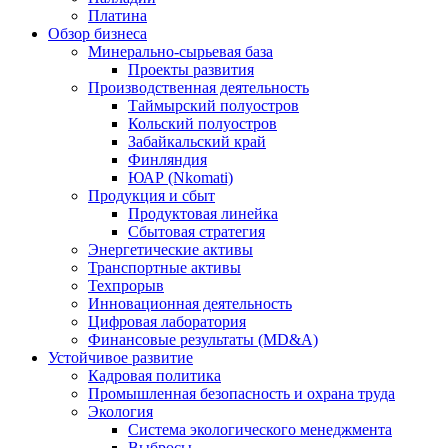
Платина
Обзор бизнеса
Минерально-сырьевая база
Проекты развития
Производственная деятельность
Таймырский полуостров
Кольский полуостров
Забайкальский край
Финляндия
ЮАР (Nkomati)
Продукция и сбыт
Продуктовая линейка
Сбытовая стратегия
Энергетические активы
Транспортные активы
Техпрорыв
Инновационная деятельность
Цифровая лаборатория
Финансовые результаты (MD&A)
Устойчивое развитие
Кадровая политика
Промышленная безопасность и охрана труда
Экология
Система экологического менеджмента
Выбросы