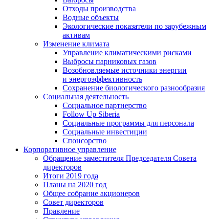
Отходы производства
Водные объекты
Экологические показатели по зарубежным
активам
Изменение климата
Управление климатическими рисками
Выбросы парниковых газов
Возобновляемые источники энергии
и энергоэффективность
Сохранение биологического разнообразия
Социальная деятельность
Социальное партнерство
Follow Up Siberia
Социальные программы для персонала
Социальные инвестиции
Спонсорство
Корпоративное управление
Обращение заместителя Председателя Совета
директоров
Итоги 2019 года
Планы на 2020 год
Общее собрание акционеров
Совет директоров
Правление