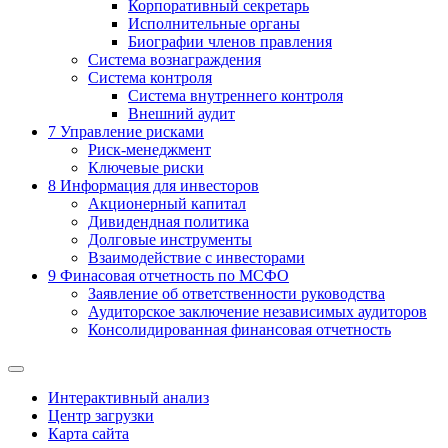
Корпоративный секретарь
Исполнительные органы
Биографии членов правления
Система вознаграждения
Система контроля
Система внутреннего контроля
Внешний аудит
7
Управление рисками
Риск-менеджмент
Ключевые риски
8
Информация для инвесторов
Акционерный капитал
Дивидендная политика
Долговые инструменты
Взаимодействие с инвеcторами
9
Финасовая отчетность по МСФО
Заявление об ответственности руководства
Аудиторское заключение независимых аудиторов
Консолидированная финансовая отчетность
Интерактивный анализ
Центр загрузки
Карта сайта