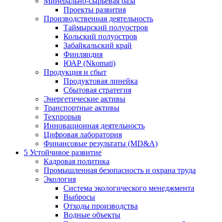
Минерально-сырьевая база
Проекты развития
Производственная деятельность
Таймырский полуостров
Кольский полуостров
Забайкальский край
Финляндия
ЮАР (Nkomati)
Продукция и сбыт
Продуктовая линейка
Сбытовая стратегия
Энергетические активы
Транспортные активы
Техпрорыв
Инновационная деятельность
Цифровая лаборатория
Финансовые результаты (MD&A)
5
Устойчивое развитие
Кадровая политика
Промышленная безопасность и охрана труда
Экология
Система экологического менеджмента
Выбросы
Отходы производства
Водные объекты