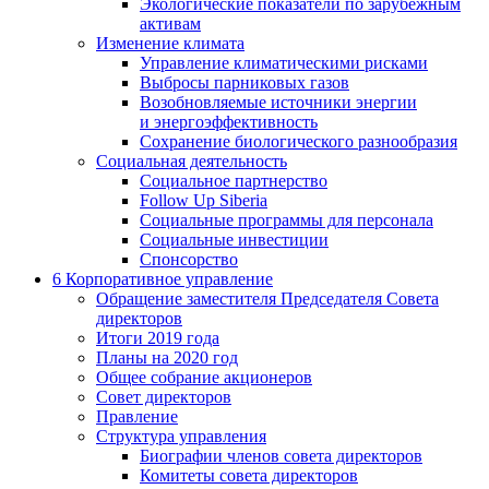
Экологические показатели по зарубежным
активам
Изменение климата
Управление климатическими рисками
Выбросы парниковых газов
Возобновляемые источники энергии
и энергоэффективность
Сохранение биологического разнообразия
Социальная деятельность
Социальное партнерство
Follow Up Siberia
Социальные программы для персонала
Социальные инвестиции
Спонсорство
6
Корпоративное управление
Обращение заместителя Председателя Совета
директоров
Итоги 2019 года
Планы на 2020 год
Общее собрание акционеров
Совет директоров
Правление
Структура управления
Биографии членов совета директоров
Комитеты совета директоров